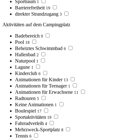
Sportraum
1
Barrierefreiheit
19
direkter Strandzugang
3
Aktivitäten auf dem Campingplatz
Badebereich
0
Pool
18
Beheiztes Schwimmbad
6
Hallenbad
2
Naturpool
1
Lagune
1
Kinderclub
6
Animationen für Kinder
13
Animationen für Teenager
1
Animationen für Erwachsene
11
Radtouren
5
Keine Animationen
1
Boulespiel
17
Sportaktivitäten
19
Fahrradverleih
4
Mehrzweck-Sportplatz
8
Tennis
6