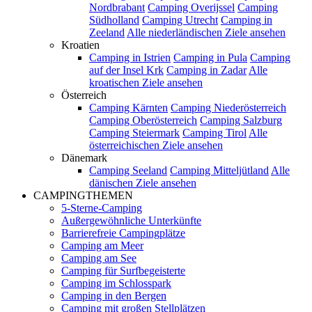
Nordbrabant
Camping Overijssel
Camping
Südholland
Camping Utrecht
Camping in
Zeeland
Alle niederländischen Ziele ansehen
Kroatien
Camping in Istrien
Camping in Pula
Camping
auf der Insel Krk
Camping in Zadar
Alle
kroatischen Ziele ansehen
Österreich
Camping Kärnten
Camping Niederösterreich
Camping Oberösterreich
Camping Salzburg
Camping Steiermark
Camping Tirol
Alle
österreichischen Ziele ansehen
Dänemark
Camping Seeland
Camping Mitteljütland
Alle
dänischen Ziele ansehen
CAMPINGTHEMEN
5-Sterne-Camping
Außergewöhnliche Unterkünfte
Barrierefreie Campingplätze
Camping am Meer
Camping am See
Camping für Surfbegeisterte
Camping im Schlosspark
Camping in den Bergen
Camping mit großen Stellplätzen