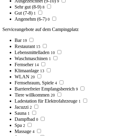
Ausgezeichnet (9-10)
9
Sehr gut (8-9)
8
Gut (7-8)
1
Angenehm (6-7)
0
Serviceangebote auf dem Campingplatz
Bar
19
Restaurant
15
Lebensmittelladen
10
Waschmaschinen
1
Fernseher
14
Klimaanlage
13
WLAN
20
Fernsehraum, Spiele
4
Barrierefreier Empfangsbereich
9
Tiere willkommen
20
Ladestation für Elektrofahrzeuge
1
Jacuzzi
2
Sauna
1
Dampfbad
0
Spa
2
Massage
4