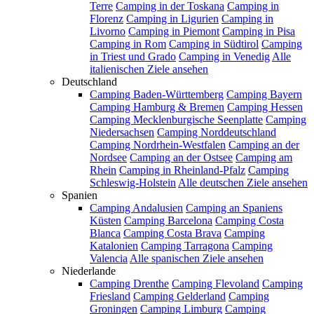
Terre
Camping in der Toskana
Camping in
Florenz
Camping in Ligurien
Camping in
Livorno
Camping in Piemont
Camping in Pisa
Camping in Rom
Camping in Südtirol
Camping
in Triest und Grado
Camping in Venedig
Alle
italienischen Ziele ansehen
Deutschland
Camping Baden-Württemberg
Camping Bayern
Camping Hamburg & Bremen
Camping Hessen
Camping Mecklenburgische Seenplatte
Camping
Niedersachsen
Camping Norddeutschland
Camping Nordrhein-Westfalen
Camping an der
Nordsee
Camping an der Ostsee
Camping am
Rhein
Camping in Rheinland-Pfalz
Camping
Schleswig-Holstein
Alle deutschen Ziele ansehen
Spanien
Camping Andalusien
Camping an Spaniens
Küsten
Camping Barcelona
Camping Costa
Blanca
Camping Costa Brava
Camping
Katalonien
Camping Tarragona
Camping
Valencia
Alle spanischen Ziele ansehen
Niederlande
Camping Drenthe
Camping Flevoland
Camping
Friesland
Camping Gelderland
Camping
Groningen
Camping Limburg
Camping