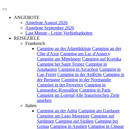
ANGEBOTE
Angebote August 2026
Angebote September 2026
Last Minute - Letzte Verfügbarkeiten
REISEZIELE
Frankreich
Camping an der Atlantikküste
Camping an der
Côte d'Azur
Camping am Lac d'Annecy
Camping am Mittelmeer
Camping auf Korsika
Camping bei Saint Tropez
Camping in
Aquitanien
Camping in Arcachon
Camping in
Cap Ferret
Camping in der Ardèche
Camping in
der Bretagne
Camping in der Normandie
Camping in der Provence
Camping in
Languedoc-Roussillon
Camping in Paris
Camping im Loiretal
Alle französischen Ziele
ansehen
Italien
Camping an der Adria
Camping am Gardasee
Camping am Lago Maggiore
Camping auf
Sardinien
Camping auf Sizilien
Camping bei
Genua
Camping in Apulien
Camping in Cinque