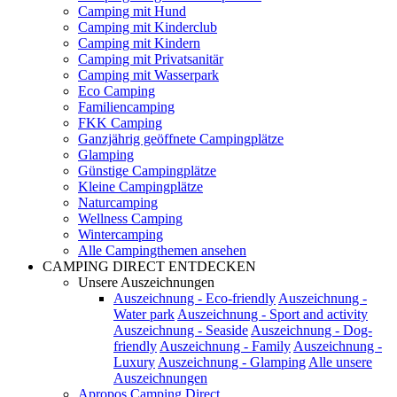
Camping mit Hund
Camping mit Kinderclub
Camping mit Kindern
Camping mit Privatsanitär
Camping mit Wasserpark
Eco Camping
Familiencamping
FKK Camping
Ganzjährig geöffnete Campingplätze
Glamping
Günstige Campingplätze
Kleine Campingplätze
Naturcamping
Wellness Camping
Wintercamping
Alle Campingthemen ansehen
CAMPING DIRECT ENTDECKEN
Unsere Auszeichnungen
Auszeichnung - Eco-friendly
Auszeichnung -
Water park
Auszeichnung - Sport and activity
Auszeichnung - Seaside
Auszeichnung - Dog-
friendly
Auszeichnung - Family
Auszeichnung -
Luxury
Auszeichnung - Glamping
Alle unsere
Auszeichnungen
Apropos Camping Direct