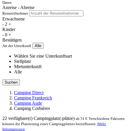
Daten
Anreise - Abreise
Reiseteilnehmer
Erwachsene
-
2
+
Kinder
-
0
+
Bestätigen
Art der Unterkunft
Alle
Wählen Sie eine Unterkunftsart
Stellplatz
Mietunterkunft
Alle
Suchen
Camping Direct
Camping Frankreich
Camping Aude
Camping Corbières
22
verfügbare(r) Campingplatz(-plätze)
ab 51 €
Verschiedene Faktoren
können die Platzierung eines Campingplatzes beeinflussen.
Mehr
Informationen