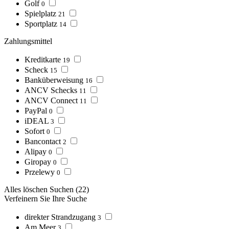
Golf
0
Spielplatz
21
Sportplatz
14
Zahlungsmittel
Kreditkarte
19
Scheck
15
Banküberweisung
16
ANCV Schecks
11
ANCV Connect
11
PayPal
0
iDEAL
3
Sofort
0
Bancontact
2
Alipay
0
Giropay
0
Przelewy
0
Alles löschen
Suchen
(22)
Verfeinern Sie Ihre Suche
direkter Strandzugang
3
Am Meer
3