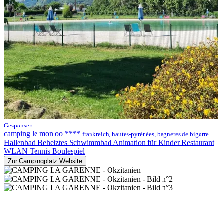
Gesponsert
camping le monloo ****
frankreich, hautes-pyrénées, bagneres de bigorre
Hallenbad
Beheiztes Schwimmbad
Animation für Kinder
Restaurant
WLAN
Tennis
Boulespiel
Zur Campingplatz Website