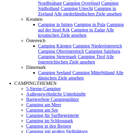
Nordbrabant
Camping Overijssel
Camping
Südholland
Camping Utrecht
Camping in
Zeeland
Alle niederländischen Ziele ansehen
Kroatien
Camping in Istrien
Camping in Pula
Camping
auf der Insel Krk
Camping in Zadar
Alle
kroatischen Ziele ansehen
Österreich
Camping Kärnten
Camping Niederösterreich
Camping Oberösterreich
Camping Salzburg
Camping Steiermark
Camping Tirol
Alle
österreichischen Ziele ansehen
Dänemark
Camping Seeland
Camping Mitteljütland
Alle
dänischen Ziele ansehen
CAMPINGTHEMEN
5-Sterne-Camping
Außergewöhnliche Unterkünfte
Barrierefreie Campingplätze
Camping am Meer
Camping am See
Camping für Surfbegeisterte
Camping im Schlosspark
Camping in den Bergen
Camping mit großen Stellplätzen