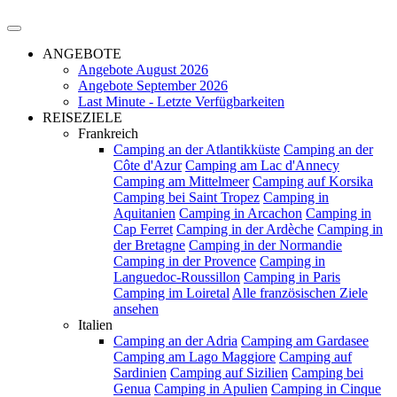
ANGEBOTE
Angebote August 2026
Angebote September 2026
Last Minute - Letzte Verfügbarkeiten
REISEZIELE
Frankreich
Camping an der Atlantikküste
Camping an der
Côte d'Azur
Camping am Lac d'Annecy
Camping am Mittelmeer
Camping auf Korsika
Camping bei Saint Tropez
Camping in
Aquitanien
Camping in Arcachon
Camping in
Cap Ferret
Camping in der Ardèche
Camping in
der Bretagne
Camping in der Normandie
Camping in der Provence
Camping in
Languedoc-Roussillon
Camping in Paris
Camping im Loiretal
Alle französischen Ziele
ansehen
Italien
Camping an der Adria
Camping am Gardasee
Camping am Lago Maggiore
Camping auf
Sardinien
Camping auf Sizilien
Camping bei
Genua
Camping in Apulien
Camping in Cinque