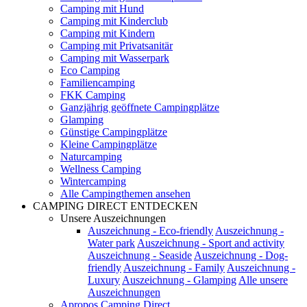
Camping mit Hund
Camping mit Kinderclub
Camping mit Kindern
Camping mit Privatsanitär
Camping mit Wasserpark
Eco Camping
Familiencamping
FKK Camping
Ganzjährig geöffnete Campingplätze
Glamping
Günstige Campingplätze
Kleine Campingplätze
Naturcamping
Wellness Camping
Wintercamping
Alle Campingthemen ansehen
CAMPING DIRECT ENTDECKEN
Unsere Auszeichnungen
Auszeichnung - Eco-friendly
Auszeichnung -
Water park
Auszeichnung - Sport and activity
Auszeichnung - Seaside
Auszeichnung - Dog-
friendly
Auszeichnung - Family
Auszeichnung -
Luxury
Auszeichnung - Glamping
Alle unsere
Auszeichnungen
Apropos Camping Direct