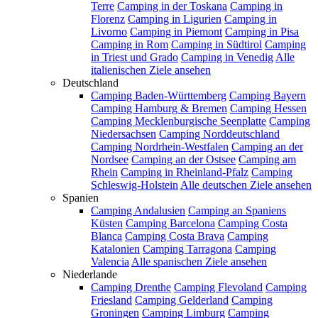
Terre
Camping in der Toskana
Camping in
Florenz
Camping in Ligurien
Camping in
Livorno
Camping in Piemont
Camping in Pisa
Camping in Rom
Camping in Südtirol
Camping
in Triest und Grado
Camping in Venedig
Alle
italienischen Ziele ansehen
Deutschland
Camping Baden-Württemberg
Camping Bayern
Camping Hamburg & Bremen
Camping Hessen
Camping Mecklenburgische Seenplatte
Camping
Niedersachsen
Camping Norddeutschland
Camping Nordrhein-Westfalen
Camping an der
Nordsee
Camping an der Ostsee
Camping am
Rhein
Camping in Rheinland-Pfalz
Camping
Schleswig-Holstein
Alle deutschen Ziele ansehen
Spanien
Camping Andalusien
Camping an Spaniens
Küsten
Camping Barcelona
Camping Costa
Blanca
Camping Costa Brava
Camping
Katalonien
Camping Tarragona
Camping
Valencia
Alle spanischen Ziele ansehen
Niederlande
Camping Drenthe
Camping Flevoland
Camping
Friesland
Camping Gelderland
Camping
Groningen
Camping Limburg
Camping