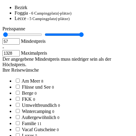
Bezirk
Foggia
- 6 Campingplatz(-plätze)
Lecce
- 5 Campingplatz(-plätze)
Preisspanne
Mindestpreis
-
Maximalpreis
Der angegebene Mindestpreis muss niedriger sein als der
Höchstpreis.
Ihre Reisewünsche
Am Meer
8
Flüsse und See
0
Berge
0
FKK
0
Umweltfreundlich
0
Wintercamping
0
Außergewöhnlich
0
Familie
11
Vacaf Gutscheine
0
Luxus
5