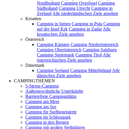
Nordbrabant
Camping Overijssel
Camping
Südholland
Camping Utrecht
Camping in
Zeeland
Alle niederländischen Ziele ansehen
Kroatien
Camping in Istrien
Camping in Pula
Camping
auf der Insel Krk
Camping in Zadar
Alle
kroatischen Ziele ansehen
Österreich
Camping Kärnten
Camping Niederösterreich
Camping Oberösterreich
Camping Salzburg
Camping Steiermark
Camping Tirol
Alle
österreichischen Ziele ansehen
Dänemark
Camping Seeland
Camping Mitteljütland
Alle
dänischen Ziele ansehen
CAMPINGTHEMEN
5-Sterne-Camping
Außergewöhnliche Unterkünfte
Barrierefreie Campingplätze
Camping am Meer
Camping am See
Camping für Surfbegeisterte
Camping im Schlosspark
Camping in den Bergen
Camping mit großen Stellplätzen