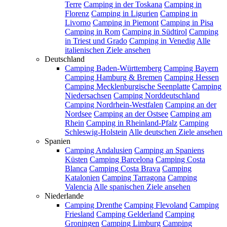
Terre
Camping in der Toskana
Camping in
Florenz
Camping in Ligurien
Camping in
Livorno
Camping in Piemont
Camping in Pisa
Camping in Rom
Camping in Südtirol
Camping
in Triest und Grado
Camping in Venedig
Alle
italienischen Ziele ansehen
Deutschland
Camping Baden-Württemberg
Camping Bayern
Camping Hamburg & Bremen
Camping Hessen
Camping Mecklenburgische Seenplatte
Camping
Niedersachsen
Camping Norddeutschland
Camping Nordrhein-Westfalen
Camping an der
Nordsee
Camping an der Ostsee
Camping am
Rhein
Camping in Rheinland-Pfalz
Camping
Schleswig-Holstein
Alle deutschen Ziele ansehen
Spanien
Camping Andalusien
Camping an Spaniens
Küsten
Camping Barcelona
Camping Costa
Blanca
Camping Costa Brava
Camping
Katalonien
Camping Tarragona
Camping
Valencia
Alle spanischen Ziele ansehen
Niederlande
Camping Drenthe
Camping Flevoland
Camping
Friesland
Camping Gelderland
Camping
Groningen
Camping Limburg
Camping