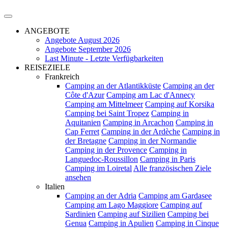
ANGEBOTE
Angebote August 2026
Angebote September 2026
Last Minute - Letzte Verfügbarkeiten
REISEZIELE
Frankreich
Camping an der Atlantikküste
Camping an der
Côte d'Azur
Camping am Lac d'Annecy
Camping am Mittelmeer
Camping auf Korsika
Camping bei Saint Tropez
Camping in
Aquitanien
Camping in Arcachon
Camping in
Cap Ferret
Camping in der Ardèche
Camping in
der Bretagne
Camping in der Normandie
Camping in der Provence
Camping in
Languedoc-Roussillon
Camping in Paris
Camping im Loiretal
Alle französischen Ziele
ansehen
Italien
Camping an der Adria
Camping am Gardasee
Camping am Lago Maggiore
Camping auf
Sardinien
Camping auf Sizilien
Camping bei
Genua
Camping in Apulien
Camping in Cinque