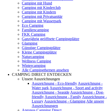
Camping mit Hund
Camping mit Kinderclub
Camping mit Kindern
Camping mit Privatsanitär
Camping mit Wasserpark
Eco Camping
Familiencamping
FKK Camping
Ganzjährig geöffnete Campingplätze
Glamping
Günstige Campingplätze
Kleine Campingplätze
Naturcamping
Wellness Camping
Wintercamping
Alle Campingthemen ansehen
CAMPING DIRECT ENTDECKEN
Unsere Auszeichnungen
Auszeichnung - Eco-friendly
Auszeichnung -
Water park
Auszeichnung - Sport and activity
Auszeichnung - Seaside
Auszeichnung - Dog-
friendly
Auszeichnung - Family
Auszeichnung -
Luxury
Auszeichnung - Glamping
Alle unsere
Auszeichnungen
Apropos Camping Direct