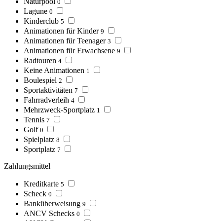
Naturpool
0
Lagune
0
Kinderclub
5
Animationen für Kinder
9
Animationen für Teenager
3
Animationen für Erwachsene
9
Radtouren
4
Keine Animationen
1
Boulespiel
2
Sportaktivitäten
7
Fahrradverleih
4
Mehrzweck-Sportplatz
1
Tennis
7
Golf
0
Spielplatz
8
Sportplatz
7
Zahlungsmittel
Kreditkarte
5
Scheck
0
Banküberweisung
9
ANCV Schecks
0