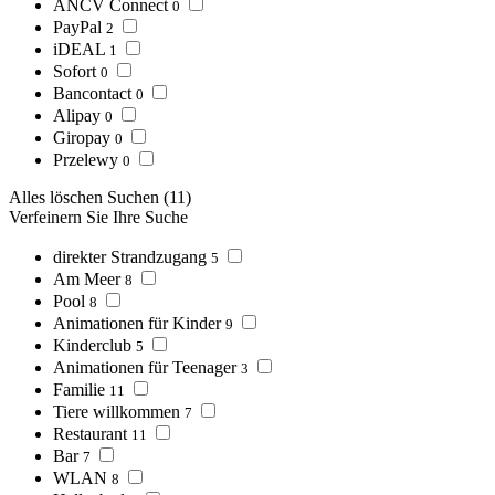
ANCV Connect
0
PayPal
2
iDEAL
1
Sofort
0
Bancontact
0
Alipay
0
Giropay
0
Przelewy
0
Alles löschen
Suchen
(11)
Verfeinern Sie Ihre Suche
direkter Strandzugang
5
Am Meer
8
Pool
8
Animationen für Kinder
9
Kinderclub
5
Animationen für Teenager
3
Familie
11
Tiere willkommen
7
Restaurant
11
Bar
7
WLAN
8