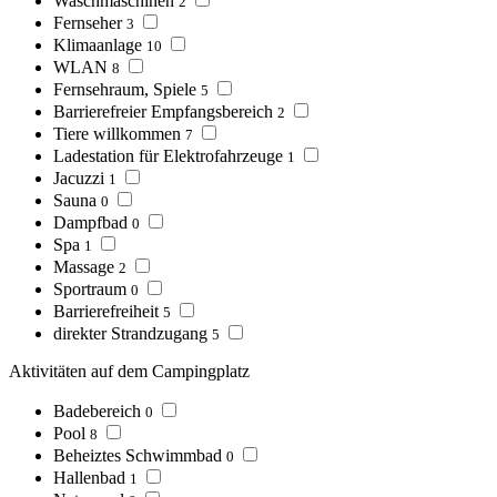
Waschmaschinen
2
Fernseher
3
Klimaanlage
10
WLAN
8
Fernsehraum, Spiele
5
Barrierefreier Empfangsbereich
2
Tiere willkommen
7
Ladestation für Elektrofahrzeuge
1
Jacuzzi
1
Sauna
0
Dampfbad
0
Spa
1
Massage
2
Sportraum
0
Barrierefreiheit
5
direkter Strandzugang
5
Aktivitäten auf dem Campingplatz
Badebereich
0
Pool
8
Beheiztes Schwimmbad
0
Hallenbad
1