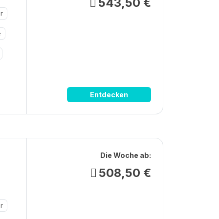
543,50 €
r
e
Entdecken
Die Woche ab:
508,50 €
r