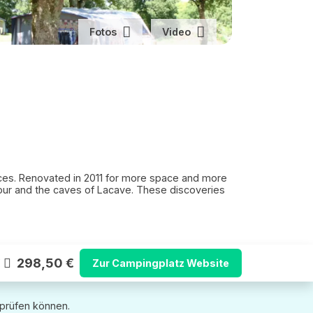
Fotos
Video
aces. Renovated in 2011 for more space and more
our and the caves of Lacave. These discoveries
€
298,50 €
Zur Campingplatz Website
 prüfen können.