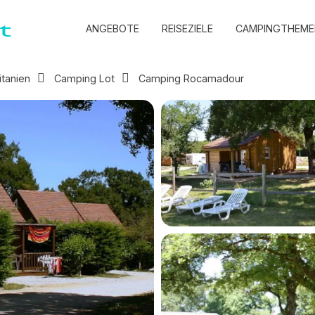
ANGEBOTE
REISEZIELE
CAMPINGTHEME
itanien
Camping Lot
Camping Rocamadour