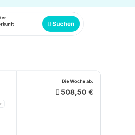
der
Suchen
rkunft
Die Woche ab:
508,50 €
r