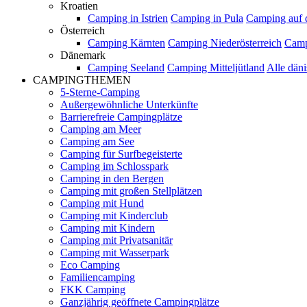
Kroatien
Camping in Istrien
Camping in Pula
Camping auf d
Österreich
Camping Kärnten
Camping Niederösterreich
Camp
Dänemark
Camping Seeland
Camping Mitteljütland
Alle dän
CAMPINGTHEMEN
5-Sterne-Camping
Außergewöhnliche Unterkünfte
Barrierefreie Campingplätze
Camping am Meer
Camping am See
Camping für Surfbegeisterte
Camping im Schlosspark
Camping in den Bergen
Camping mit großen Stellplätzen
Camping mit Hund
Camping mit Kinderclub
Camping mit Kindern
Camping mit Privatsanitär
Camping mit Wasserpark
Eco Camping
Familiencamping
FKK Camping
Ganzjährig geöffnete Campingplätze