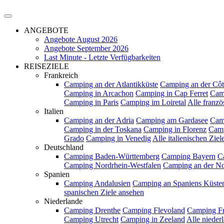
ANGEBOTE
Angebote August 2026
Angebote September 2026
Last Minute - Letzte Verfügbarkeiten
REISEZIELE
Frankreich
Camping an der Atlantikküste
Camping an der Côt
Camping in Arcachon
Camping in Cap Ferret
Cam
Camping in Paris
Camping im Loiretal
Alle franzö
Italien
Camping an der Adria
Camping am Gardasee
Cam
Camping in der Toskana
Camping in Florenz
Camp
Grado
Camping in Venedig
Alle italienischen Zie
Deutschland
Camping Baden-Württemberg
Camping Bayern
C
Camping Nordrhein-Westfalen
Camping an der N
Spanien
Camping Andalusien
Camping an Spaniens Küste
spanischen Ziele ansehen
Niederlande
Camping Drenthe
Camping Flevoland
Camping Fr
Camping Utrecht
Camping in Zeeland
Alle nieder