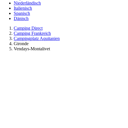
Niederländisch
Italienisch
Spanisch
Dänisch
Camping Direct
Camping Frankreich
Campingplatz Aquitanien
Gironde
Vendays-Montalivet