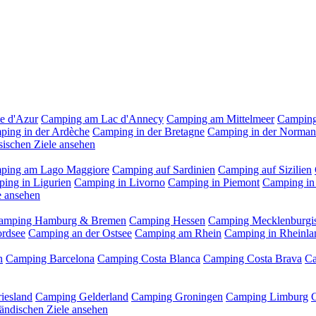
e d'Azur
Camping am Lac d'Annecy
Camping am Mittelmeer
Camping
ping in der Ardèche
Camping in der Bretagne
Camping in der Norman
sischen Ziele ansehen
ping am Lago Maggiore
Camping auf Sardinien
Camping auf Sizilien
ing in Ligurien
Camping in Livorno
Camping in Piemont
Camping in
le ansehen
amping Hamburg & Bremen
Camping Hessen
Camping Mecklenburgis
ordsee
Camping an der Ostsee
Camping am Rhein
Camping in Rheinla
n
Camping Barcelona
Camping Costa Blanca
Camping Costa Brava
Ca
iesland
Camping Gelderland
Camping Groningen
Camping Limburg
ländischen Ziele ansehen