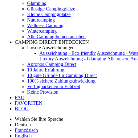
Glamping
Günstige Campingplätze
Kleine Campingplätze
Naturcamping
Wellness Camping
Wintercamping
Alle Campingthemen ansehen
CAMPING DIRECT ENTDECKEN
Unsere Auszeichnungen
Auszeichnung - Eco-friendly
Auszeichnung - Wate
Luxury
Auszeichnung - Glamping
Alle unsere Au
Apropos Camping Direct
10 Jahre Erfahrung
10 gute Gründe für Camping Direct
100% sichere Zahlungsabwicklung
Verfügbarkeiten in Echtzeit
Keine Provision
FAQ
FAVORITEN
BLOG
Wählen Sie Ihre Sprache
Deutsch
Französisch
Englisch