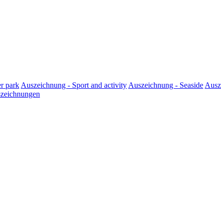
r park
Auszeichnung - Sport and activity
Auszeichnung - Seaside
Ausz
szeichnungen