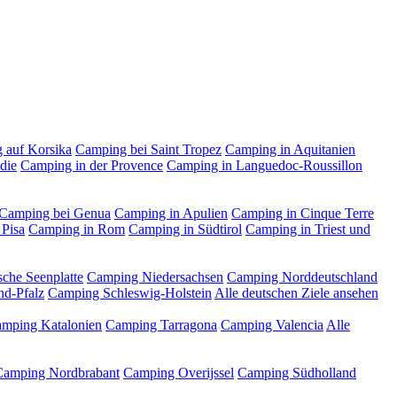
 auf Korsika
Camping bei Saint Tropez
Camping in Aquitanien
die
Camping in der Provence
Camping in Languedoc-Roussillon
Camping bei Genua
Camping in Apulien
Camping in Cinque Terre
 Pisa
Camping in Rom
Camping in Südtirol
Camping in Triest und
che Seenplatte
Camping Niedersachsen
Camping Norddeutschland
nd-Pfalz
Camping Schleswig-Holstein
Alle deutschen Ziele ansehen
mping Katalonien
Camping Tarragona
Camping Valencia
Alle
Camping Nordbrabant
Camping Overijssel
Camping Südholland