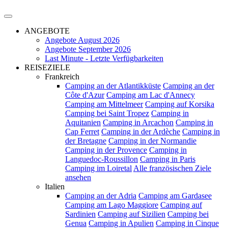
ANGEBOTE
Angebote August 2026
Angebote September 2026
Last Minute - Letzte Verfügbarkeiten
REISEZIELE
Frankreich
Camping an der Atlantikküste
Camping an der
Côte d'Azur
Camping am Lac d'Annecy
Camping am Mittelmeer
Camping auf Korsika
Camping bei Saint Tropez
Camping in
Aquitanien
Camping in Arcachon
Camping in
Cap Ferret
Camping in der Ardèche
Camping in
der Bretagne
Camping in der Normandie
Camping in der Provence
Camping in
Languedoc-Roussillon
Camping in Paris
Camping im Loiretal
Alle französischen Ziele
ansehen
Italien
Camping an der Adria
Camping am Gardasee
Camping am Lago Maggiore
Camping auf
Sardinien
Camping auf Sizilien
Camping bei
Genua
Camping in Apulien
Camping in Cinque