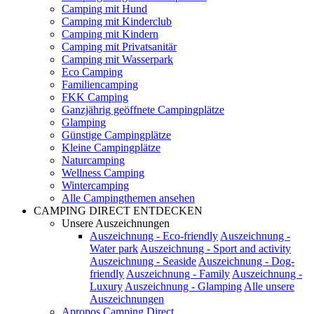
Camping mit Hund
Camping mit Kinderclub
Camping mit Kindern
Camping mit Privatsanitär
Camping mit Wasserpark
Eco Camping
Familiencamping
FKK Camping
Ganzjährig geöffnete Campingplätze
Glamping
Günstige Campingplätze
Kleine Campingplätze
Naturcamping
Wellness Camping
Wintercamping
Alle Campingthemen ansehen
CAMPING DIRECT ENTDECKEN
Unsere Auszeichnungen
Auszeichnung - Eco-friendly
Auszeichnung -
Water park
Auszeichnung - Sport and activity
Auszeichnung - Seaside
Auszeichnung - Dog-
friendly
Auszeichnung - Family
Auszeichnung -
Luxury
Auszeichnung - Glamping
Alle unsere
Auszeichnungen
Apropos Camping Direct