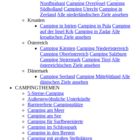
Nordbrabant
Camping Overijssel
Camping
Südholland
Camping Utrecht
Camping in
Zeeland
Alle niederländischen Ziele ansehen
Kroatien
Camping in Istrien
Camping in Pula
Camping
auf der Insel Krk
Camping in Zadar
Alle
kroatischen Ziele ansehen
Österreich
Camping Kärnten
Camping Niederösterreich
Camping Oberösterreich
Camping Salzburg
Camping Steiermark
Camping Tirol
Alle
österreichischen Ziele ansehen
Dänemark
Camping Seeland
Camping Mitteljütland
Alle
dänischen Ziele ansehen
CAMPINGTHEMEN
5-Sterne-Camping
Außergewöhnliche Unterkünfte
Barrierefreie Campingplätze
Camping am Meer
Camping am See
Camping für Surfbegeisterte
Camping im Schlosspark
Camping in den Bergen
Camping mit großen Stellplätzen