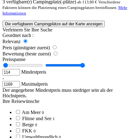
3
verfügbare(r) Campingplatz(-plätze)
ab 113,90 €
Verschiedene
Faktoren können die Platzierung eines Campingplatzes beeinflussen.
Mehr
Informationen
Die verfügbaren Campingplätze auf der Karte anzeigen
Verfeinern Sie Ihre Suche
Geordnet nach :
Relevanz
Preis (günstigster zuerst)
Bewertung (beste zuerst)
Preisspanne
Mindestpreis
-
Maximalpreis
Der angegebene Mindestpreis muss niedriger sein als der
Höchstpreis.
Ihre Reisewünsche
Am Meer
0
Flüsse und See
1
Berge
0
FKK
0
Umweltfreundlich
0