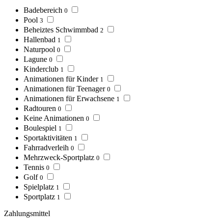
Badebereich
0
Pool
3
Beheiztes Schwimmbad
2
Hallenbad
1
Naturpool
0
Lagune
0
Kinderclub
1
Animationen für Kinder
1
Animationen für Teenager
0
Animationen für Erwachsene
1
Radtouren
0
Keine Animationen
0
Boulespiel
1
Sportaktivitäten
1
Fahrradverleih
0
Mehrzweck-Sportplatz
0
Tennis
0
Golf
0
Spielplatz
1
Sportplatz
1
Zahlungsmittel