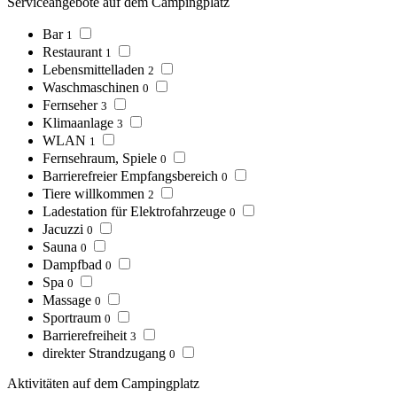
Serviceangebote auf dem Campingplatz
Bar
1
Restaurant
1
Lebensmittelladen
2
Waschmaschinen
0
Fernseher
3
Klimaanlage
3
WLAN
1
Fernsehraum, Spiele
0
Barrierefreier Empfangsbereich
0
Tiere willkommen
2
Ladestation für Elektrofahrzeuge
0
Jacuzzi
0
Sauna
0
Dampfbad
0
Spa
0
Massage
0
Sportraum
0
Barrierefreiheit
3
direkter Strandzugang
0
Aktivitäten auf dem Campingplatz