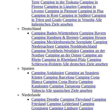
Terre
Camping in der Toskana
Camping in
Florenz
Camping in Ligurien
Camping in
Livorno
Camping in Piemont
Camping in Pisa
Camping in Rom
Camping in Südtirol
Camping
in Triest und Grado
Camping in Venedig
Alle
italienischen Ziele ansehen
Deutschland
Camping Baden-Württemberg
Camping Bayern
Camping Hamburg & Bremen
Camping Hessen
Camping Mecklenburgische Seenplatte
Camping
Niedersachsen
Camping Norddeutschland
Camping Nordrhein-Westfalen
Camping an der
Nordsee
Camping an der Ostsee
Camping am
Rhein
Camping in Rheinland-Pfalz
Camping
Schleswig-Holstein
Alle deutschen Ziele ansehen
Spanien
Camping Andalusien
Camping an Spaniens
Küsten
Camping Barcelona
Camping Costa
Blanca
Camping Costa Brava
Camping
Katalonien
Camping Tarragona
Camping
Valencia
Alle spanischen Ziele ansehen
Niederlande
Camping Drenthe
Camping Flevoland
Camping
Friesland
Camping Gelderland
Camping
Groningen
Camping Limburg
Camping