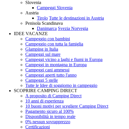
Slovenia
Campeggi Slovenia
Austria
Tirolo
Tutte le destinazioni in Austria
Penisola Scandinava
Danimarca
Svezia
Norvegia
IDEE VACANZE
Campeggio con bambini
Campeggio con tutta la famiglia
Glamping in Italia
Campeggi sul mare
Campeggi vicino a laghi e fiumi in Europa
Campeggi in montagna in Europa
Campeggi cani ammessi
Campeggi aperti tutto l'anno
Campeggi 5 stelle
Tutte le Idee di soggiorno in campeggio
SCOPRIRE CAMPING DIRECT
A proposito di Camping Direct
10 anni di esperienza
10 buoni motivi per scegliere Camping Direct
Pagamento sicuro al 100%
Disponibilità in tempo reale
0% nessun sovrapprezzo
Certificazioni