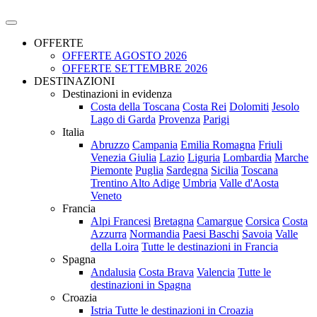
OFFERTE
OFFERTE AGOSTO 2026
OFFERTE SETTEMBRE 2026
DESTINAZIONI
Destinazioni in evidenza
Costa della Toscana
Costa Rei
Dolomiti
Jesolo
Lago di Garda
Provenza
Parigi
Italia
Abruzzo
Campania
Emilia Romagna
Friuli
Venezia Giulia
Lazio
Liguria
Lombardia
Marche
Piemonte
Puglia
Sardegna
Sicilia
Toscana
Trentino Alto Adige
Umbria
Valle d'Aosta
Veneto
Francia
Alpi Francesi
Bretagna
Camargue
Corsica
Costa
Azzurra
Normandia
Paesi Baschi
Savoia
Valle
della Loira
Tutte le destinazioni in Francia
Spagna
Andalusia
Costa Brava
Valencia
Tutte le
destinazioni in Spagna
Croazia
Istria
Tutte le destinazioni in Croazia