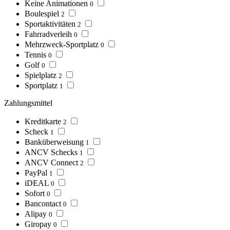
Keine Animationen
0
Boulespiel
2
Sportaktivitäten
2
Fahrradverleih
0
Mehrzweck-Sportplatz
0
Tennis
0
Golf
0
Spielplatz
2
Sportplatz
1
Zahlungsmittel
Kreditkarte
2
Scheck
1
Banküberweisung
1
ANCV Schecks
1
ANCV Connect
2
PayPal
1
iDEAL
0
Sofort
0
Bancontact
0
Alipay
0
Giropay
0