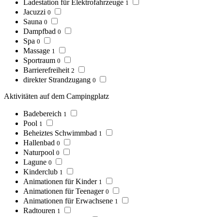
Ladestation für Elektrofahrzeuge
1
Jacuzzi
0
Sauna
0
Dampfbad
0
Spa
0
Massage
1
Sportraum
0
Barrierefreiheit
2
direkter Strandzugang
0
Aktivitäten auf dem Campingplatz
Badebereich
1
Pool
1
Beheiztes Schwimmbad
1
Hallenbad
0
Naturpool
0
Lagune
0
Kinderclub
1
Animationen für Kinder
1
Animationen für Teenager
0
Animationen für Erwachsene
1
Radtouren
1