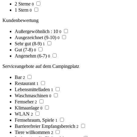
2 Sterne
0
1 Stern
0
Kundenbewertung
Außergewöhnlich : 10
0
Ausgezeichnet (9-10)
0
Sehr gut (8-9)
1
Gut (7-8)
0
Angenehm (6-7)
0
Serviceangebote auf dem Campingplatz
Bar
2
Restaurant
1
Lebensmittelladen
1
Waschmaschinen
0
Fernseher
2
Klimaanlage
0
WLAN
2
Fernsehraum, Spiele
1
Barrierefreier Empfangsbereich
2
Tiere willkommen
2