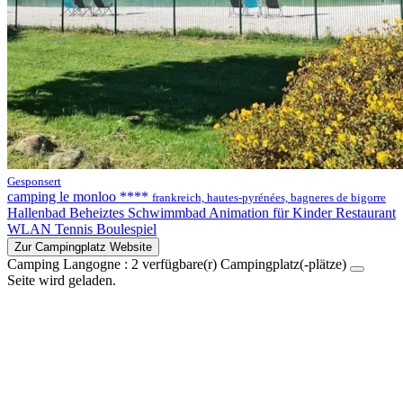
Gesponsert
camping le monloo ****
frankreich, hautes-pyrénées, bagneres de bigorre
Hallenbad
Beheiztes Schwimmbad
Animation für Kinder
Restaurant
WLAN
Tennis
Boulespiel
Zur Campingplatz Website
Camping Langogne :
2
verfügbare(r) Campingplatz(-plätze)
Seite wird geladen.