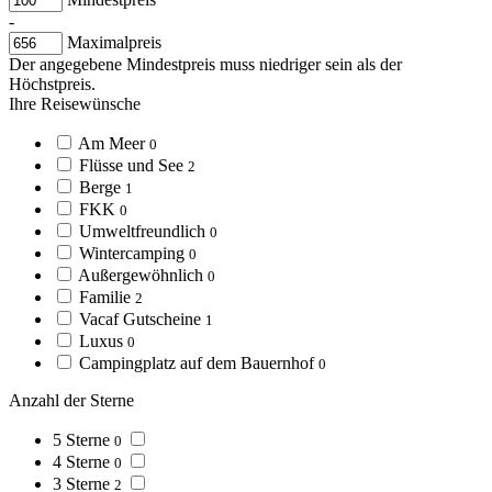
-
Maximalpreis
Der angegebene Mindestpreis muss niedriger sein als der
Höchstpreis.
Ihre Reisewünsche
Am Meer
0
Flüsse und See
2
Berge
1
FKK
0
Umweltfreundlich
0
Wintercamping
0
Außergewöhnlich
0
Familie
2
Vacaf Gutscheine
1
Luxus
0
Campingplatz auf dem Bauernhof
0
Anzahl der Sterne
5 Sterne
0
4 Sterne
0
3 Sterne
2