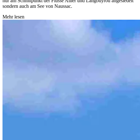
nur am Schnittpunkt der Flüsse Allier und Langouyrou angesiedelt
sondern auch am See von Naussac.
Mehr lesen