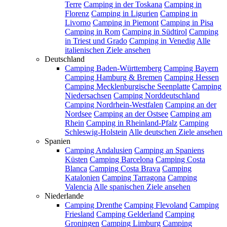
Terre
Camping in der Toskana
Camping in
Florenz
Camping in Ligurien
Camping in
Livorno
Camping in Piemont
Camping in Pisa
Camping in Rom
Camping in Südtirol
Camping
in Triest und Grado
Camping in Venedig
Alle
italienischen Ziele ansehen
Deutschland
Camping Baden-Württemberg
Camping Bayern
Camping Hamburg & Bremen
Camping Hessen
Camping Mecklenburgische Seenplatte
Camping
Niedersachsen
Camping Norddeutschland
Camping Nordrhein-Westfalen
Camping an der
Nordsee
Camping an der Ostsee
Camping am
Rhein
Camping in Rheinland-Pfalz
Camping
Schleswig-Holstein
Alle deutschen Ziele ansehen
Spanien
Camping Andalusien
Camping an Spaniens
Küsten
Camping Barcelona
Camping Costa
Blanca
Camping Costa Brava
Camping
Katalonien
Camping Tarragona
Camping
Valencia
Alle spanischen Ziele ansehen
Niederlande
Camping Drenthe
Camping Flevoland
Camping
Friesland
Camping Gelderland
Camping
Groningen
Camping Limburg
Camping