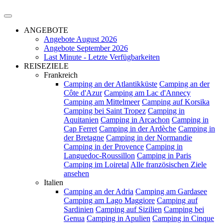
ANGEBOTE
Angebote August 2026
Angebote September 2026
Last Minute - Letzte Verfügbarkeiten
REISEZIELE
Frankreich
Camping an der Atlantikküste
Camping an der
Côte d'Azur
Camping am Lac d'Annecy
Camping am Mittelmeer
Camping auf Korsika
Camping bei Saint Tropez
Camping in
Aquitanien
Camping in Arcachon
Camping in
Cap Ferret
Camping in der Ardèche
Camping in
der Bretagne
Camping in der Normandie
Camping in der Provence
Camping in
Languedoc-Roussillon
Camping in Paris
Camping im Loiretal
Alle französischen Ziele
ansehen
Italien
Camping an der Adria
Camping am Gardasee
Camping am Lago Maggiore
Camping auf
Sardinien
Camping auf Sizilien
Camping bei
Genua
Camping in Apulien
Camping in Cinque