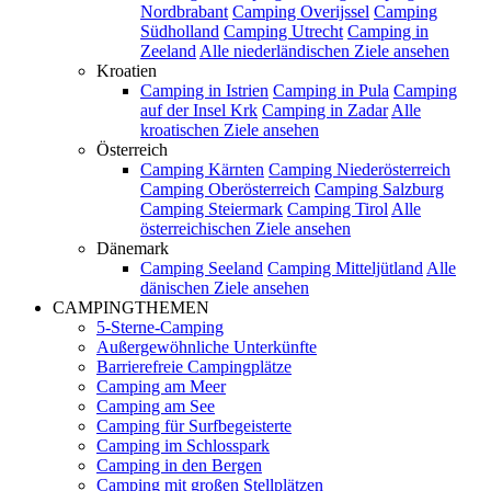
Nordbrabant
Camping Overijssel
Camping
Südholland
Camping Utrecht
Camping in
Zeeland
Alle niederländischen Ziele ansehen
Kroatien
Camping in Istrien
Camping in Pula
Camping
auf der Insel Krk
Camping in Zadar
Alle
kroatischen Ziele ansehen
Österreich
Camping Kärnten
Camping Niederösterreich
Camping Oberösterreich
Camping Salzburg
Camping Steiermark
Camping Tirol
Alle
österreichischen Ziele ansehen
Dänemark
Camping Seeland
Camping Mitteljütland
Alle
dänischen Ziele ansehen
CAMPINGTHEMEN
5-Sterne-Camping
Außergewöhnliche Unterkünfte
Barrierefreie Campingplätze
Camping am Meer
Camping am See
Camping für Surfbegeisterte
Camping im Schlosspark
Camping in den Bergen
Camping mit großen Stellplätzen