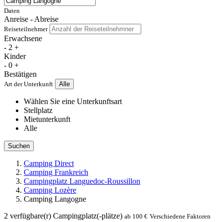
Daten
Anreise - Abreise
Reiseteilnehmer
Erwachsene
-
2
+
Kinder
-
0
+
Bestätigen
Art der Unterkunft
Alle
Wählen Sie eine Unterkunftsart
Stellplatz
Mietunterkunft
Alle
Suchen
Camping Direct
Camping Frankreich
Campingplatz Languedoc-Roussillon
Camping Lozère
Camping Langogne
2
verfügbare(r) Campingplatz(-plätze)
ab 100 €
Verschiedene Faktoren