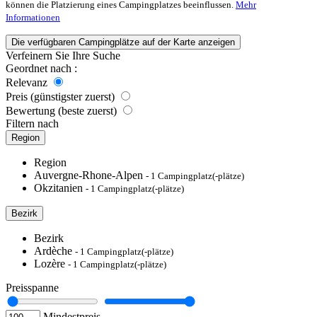
können die Platzierung eines Campingplatzes beeinflussen.
Mehr
Informationen
Die verfügbaren Campingplätze auf der Karte anzeigen
Verfeinern Sie Ihre Suche
Geordnet nach :
Relevanz
Preis (günstigster zuerst)
Bewertung (beste zuerst)
Filtern nach
Region
Region
Auvergne-Rhone-Alpen
- 1 Campingplatz(-plätze)
Okzitanien
- 1 Campingplatz(-plätze)
Bezirk
Bezirk
Ardèche
- 1 Campingplatz(-plätze)
Lozère
- 1 Campingplatz(-plätze)
Preisspanne
Mindestpreis