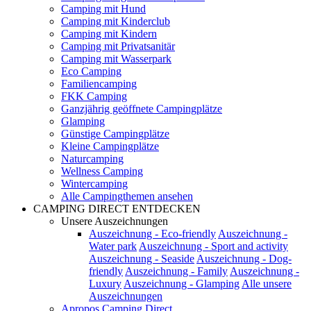
Camping mit Hund
Camping mit Kinderclub
Camping mit Kindern
Camping mit Privatsanitär
Camping mit Wasserpark
Eco Camping
Familiencamping
FKK Camping
Ganzjährig geöffnete Campingplätze
Glamping
Günstige Campingplätze
Kleine Campingplätze
Naturcamping
Wellness Camping
Wintercamping
Alle Campingthemen ansehen
CAMPING DIRECT ENTDECKEN
Unsere Auszeichnungen
Auszeichnung - Eco-friendly
Auszeichnung -
Water park
Auszeichnung - Sport and activity
Auszeichnung - Seaside
Auszeichnung - Dog-
friendly
Auszeichnung - Family
Auszeichnung -
Luxury
Auszeichnung - Glamping
Alle unsere
Auszeichnungen
Apropos Camping Direct