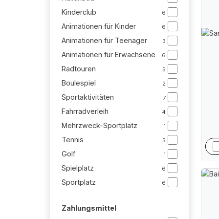
Kinderclub
6
Animationen für Kinder
6
Animationen für Teenager
3
Animationen für Erwachsene
6
Radtouren
5
Boulespiel
2
Sportaktivitäten
7
Fahrradverleih
4
Mehrzweck-Sportplatz
1
Tennis
5
Golf
1
Spielplatz
6
Sportplatz
6
Zahlungsmittel