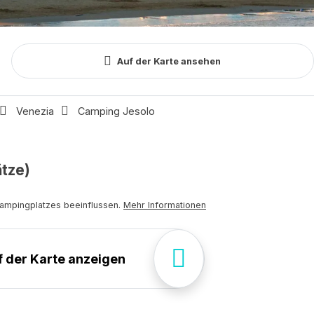
Art 
Daten
Reiseteilnehmer
Unte
Anreise - Abreise
Schließen
Auf der Karte ansehen
Alle
Venezia
Camping Jesolo
ätze)
Campingplatzes beeinflussen.
Mehr Informationen
uf der Karte anzeigen