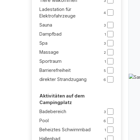
Tiere willkommen
3
Ladestation für
4
Elektrofahrzeuge
Sauna
3
Dampfbad
1
Spa
3
Massage
2
Sportraum
1
Barrierefreiheit
5
direkter Strandzugang
6
Aktivitäten auf dem
Campingplatz
Badebereich
3
Pool
6
Beheiztes Schwimmbad
1
Hallenbad
1