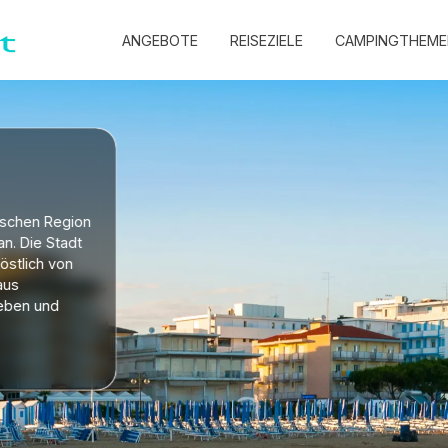
ANGEBOTE
REISEZIELE
CAMPINGTHEME
nischen Region
an. Die Stadt
östlich von
aus
leben und