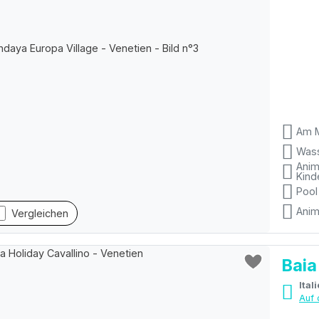
Am 
Wass
Anim
Kind
Pool
Anim
Vergleichen
Baia
Auf 