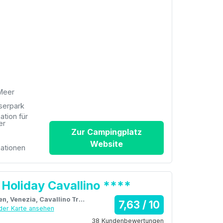
Meer
erpark
ation für
er
Zur Campingplatz
Website
ationen
 Holiday Cavallino ****
Italien, Venezia, Cavallino Treporti
7,63 / 10
der Karte ansehen
38 Kundenbewertungen