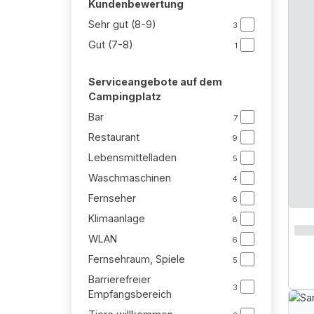
Kundenbewertung
Sehr gut (8-9)
3
Gut (7-8)
1
Serviceangebote auf dem
Campingplatz
Bar
7
Restaurant
9
Lebensmittelladen
5
Waschmaschinen
4
Fernseher
6
Klimaanlage
8
WLAN
6
Fernsehraum, Spiele
5
Barrierefreier
3
Empfangsbereich