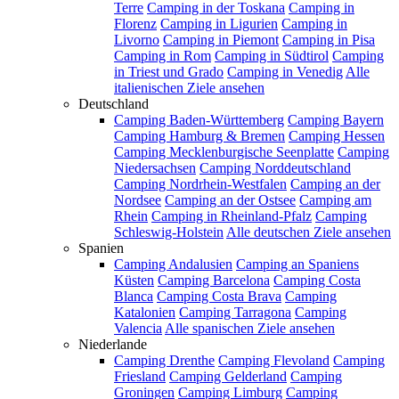
Terre
Camping in der Toskana
Camping in
Florenz
Camping in Ligurien
Camping in
Livorno
Camping in Piemont
Camping in Pisa
Camping in Rom
Camping in Südtirol
Camping
in Triest und Grado
Camping in Venedig
Alle
italienischen Ziele ansehen
Deutschland
Camping Baden-Württemberg
Camping Bayern
Camping Hamburg & Bremen
Camping Hessen
Camping Mecklenburgische Seenplatte
Camping
Niedersachsen
Camping Norddeutschland
Camping Nordrhein-Westfalen
Camping an der
Nordsee
Camping an der Ostsee
Camping am
Rhein
Camping in Rheinland-Pfalz
Camping
Schleswig-Holstein
Alle deutschen Ziele ansehen
Spanien
Camping Andalusien
Camping an Spaniens
Küsten
Camping Barcelona
Camping Costa
Blanca
Camping Costa Brava
Camping
Katalonien
Camping Tarragona
Camping
Valencia
Alle spanischen Ziele ansehen
Niederlande
Camping Drenthe
Camping Flevoland
Camping
Friesland
Camping Gelderland
Camping
Groningen
Camping Limburg
Camping