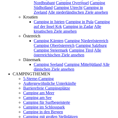
Nordbrabant
Camping Overijssel
Camping
Südholland
Camping Utrecht
Camping in
Zeeland
Alle niederländischen Ziele ansehen
Kroatien
Camping in Istrien
Camping in Pula
Camping
auf der Insel Krk
Camping in Zadar
Alle
kroatischen Ziele ansehen
Österreich
Camping Kärnten
Camping Niederösterreich
Camping Oberösterreich
Camping Salzburg
Camping Steiermark
Camping Tirol
Alle
österreichischen Ziele ansehen
Dänemark
Camping Seeland
Camping Mitteljütland
Alle
dänischen Ziele ansehen
CAMPINGTHEMEN
5-Sterne-Camping
Außergewöhnliche Unterkünfte
Barrierefreie Campingplätze
Camping am Meer
Camping am See
Camping für Surfbegeisterte
Camping im Schlosspark
Camping in den Bergen
Camping mit großen Stellplätzen