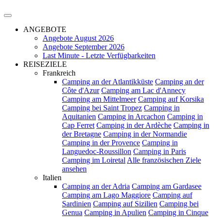
ANGEBOTE
Angebote August 2026
Angebote September 2026
Last Minute - Letzte Verfügbarkeiten
REISEZIELE
Frankreich
Camping an der Atlantikküste
Camping an der
Côte d'Azur
Camping am Lac d'Annecy
Camping am Mittelmeer
Camping auf Korsika
Camping bei Saint Tropez
Camping in
Aquitanien
Camping in Arcachon
Camping in
Cap Ferret
Camping in der Ardèche
Camping in
der Bretagne
Camping in der Normandie
Camping in der Provence
Camping in
Languedoc-Roussillon
Camping in Paris
Camping im Loiretal
Alle französischen Ziele
ansehen
Italien
Camping an der Adria
Camping am Gardasee
Camping am Lago Maggiore
Camping auf
Sardinien
Camping auf Sizilien
Camping bei
Genua
Camping in Apulien
Camping in Cinque