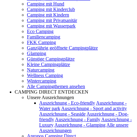
Camping mit Hund
Camping mit Kinderclub
Camping mit Kindern
Camping mit Privatsanitär
Camping mit Wasserpark
Eco Camping
Familiencamping
FKK Camping
Ganzjährig geöffnete Campingplätze
Glamping
Günstige Campingplätze
Kleine Campingplätze
Naturcamping
Wellness Camping
Wintercamping
Alle Campingthemen ansehen
CAMPING DIRECT ENTDECKEN
Unsere Auszeichnungen
Auszeichnung - Eco-friendly
Auszeichnung -
Water park
Auszeichnung - Sport and activity
Auszeichnung - Seaside
Auszeichnung - Dog-
friendly
Auszeichnung - Family
Auszeichnung -
Luxury
Auszeichnung - Glamping
Alle unsere
Auszeichnungen
Apropos Camping Direct