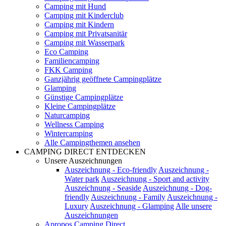
Camping mit Hund
Camping mit Kinderclub
Camping mit Kindern
Camping mit Privatsanitär
Camping mit Wasserpark
Eco Camping
Familiencamping
FKK Camping
Ganzjährig geöffnete Campingplätze
Glamping
Günstige Campingplätze
Kleine Campingplätze
Naturcamping
Wellness Camping
Wintercamping
Alle Campingthemen ansehen
CAMPING DIRECT ENTDECKEN
Unsere Auszeichnungen
Auszeichnung - Eco-friendly
Auszeichnung -
Water park
Auszeichnung - Sport and activity
Auszeichnung - Seaside
Auszeichnung - Dog-
friendly
Auszeichnung - Family
Auszeichnung -
Luxury
Auszeichnung - Glamping
Alle unsere
Auszeichnungen
Apropos Camping Direct