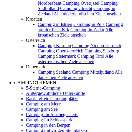
Nordbrabant
Camping Overijssel
Camping
Südholland
Camping Utrecht
Camping in
Zeeland
Alle niederländischen Ziele ansehen
Kroatien
Camping in Istrien
Camping in Pula
Camping
auf der Insel Krk
Camping in Zadar
Alle
kroatischen Ziele ansehen
Österreich
Camping Kärnten
Camping Niederösterreich
Camping Oberösterreich
Camping Salzburg
Camping Steiermark
Camping Tirol
Alle
österreichischen Ziele ansehen
Dänemark
Camping Seeland
Camping Mitteljütland
Alle
dänischen Ziele ansehen
CAMPINGTHEMEN
5-Sterne-Camping
Außergewöhnliche Unterkünfte
Barrierefreie Campingplätze
Camping am Meer
Camping am See
Camping für Surfbegeisterte
Camping im Schlosspark
Camping in den Bergen
Camping mit großen Stellplätzen