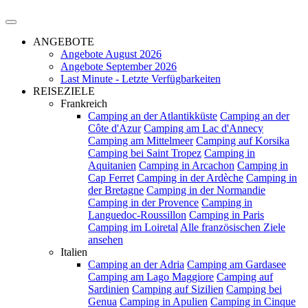
ANGEBOTE
Angebote August 2026
Angebote September 2026
Last Minute - Letzte Verfügbarkeiten
REISEZIELE
Frankreich
Camping an der Atlantikküste
Camping an der
Côte d'Azur
Camping am Lac d'Annecy
Camping am Mittelmeer
Camping auf Korsika
Camping bei Saint Tropez
Camping in
Aquitanien
Camping in Arcachon
Camping in
Cap Ferret
Camping in der Ardèche
Camping in
der Bretagne
Camping in der Normandie
Camping in der Provence
Camping in
Languedoc-Roussillon
Camping in Paris
Camping im Loiretal
Alle französischen Ziele
ansehen
Italien
Camping an der Adria
Camping am Gardasee
Camping am Lago Maggiore
Camping auf
Sardinien
Camping auf Sizilien
Camping bei
Genua
Camping in Apulien
Camping in Cinque