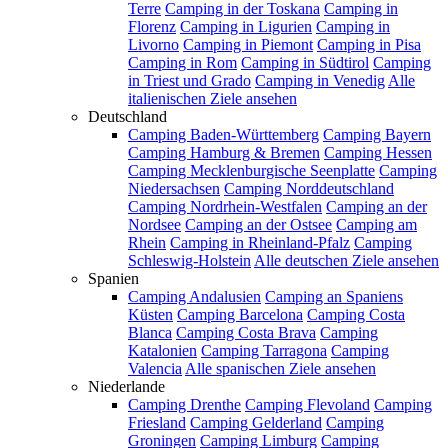
Terre
Camping in der Toskana
Camping in
Florenz
Camping in Ligurien
Camping in
Livorno
Camping in Piemont
Camping in Pisa
Camping in Rom
Camping in Südtirol
Camping
in Triest und Grado
Camping in Venedig
Alle
italienischen Ziele ansehen
Deutschland
Camping Baden-Württemberg
Camping Bayern
Camping Hamburg & Bremen
Camping Hessen
Camping Mecklenburgische Seenplatte
Camping
Niedersachsen
Camping Norddeutschland
Camping Nordrhein-Westfalen
Camping an der
Nordsee
Camping an der Ostsee
Camping am
Rhein
Camping in Rheinland-Pfalz
Camping
Schleswig-Holstein
Alle deutschen Ziele ansehen
Spanien
Camping Andalusien
Camping an Spaniens
Küsten
Camping Barcelona
Camping Costa
Blanca
Camping Costa Brava
Camping
Katalonien
Camping Tarragona
Camping
Valencia
Alle spanischen Ziele ansehen
Niederlande
Camping Drenthe
Camping Flevoland
Camping
Friesland
Camping Gelderland
Camping
Groningen
Camping Limburg
Camping