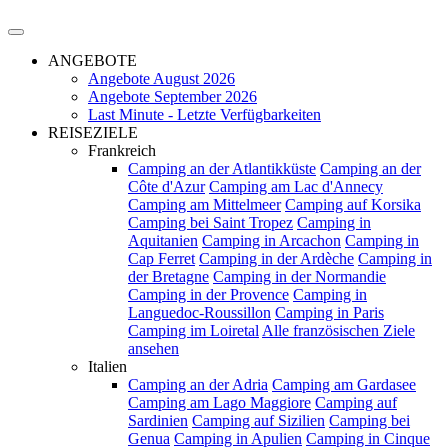
ANGEBOTE
Angebote August 2026
Angebote September 2026
Last Minute - Letzte Verfügbarkeiten
REISEZIELE
Frankreich
Camping an der Atlantikküste
Camping an der
Côte d'Azur
Camping am Lac d'Annecy
Camping am Mittelmeer
Camping auf Korsika
Camping bei Saint Tropez
Camping in
Aquitanien
Camping in Arcachon
Camping in
Cap Ferret
Camping in der Ardèche
Camping in
der Bretagne
Camping in der Normandie
Camping in der Provence
Camping in
Languedoc-Roussillon
Camping in Paris
Camping im Loiretal
Alle französischen Ziele
ansehen
Italien
Camping an der Adria
Camping am Gardasee
Camping am Lago Maggiore
Camping auf
Sardinien
Camping auf Sizilien
Camping bei
Genua
Camping in Apulien
Camping in Cinque