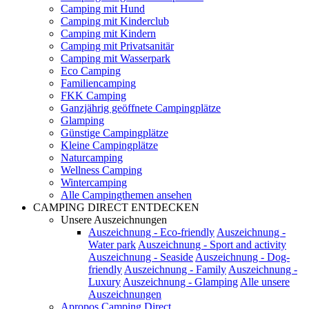
Camping mit Hund
Camping mit Kinderclub
Camping mit Kindern
Camping mit Privatsanitär
Camping mit Wasserpark
Eco Camping
Familiencamping
FKK Camping
Ganzjährig geöffnete Campingplätze
Glamping
Günstige Campingplätze
Kleine Campingplätze
Naturcamping
Wellness Camping
Wintercamping
Alle Campingthemen ansehen
CAMPING DIRECT ENTDECKEN
Unsere Auszeichnungen
Auszeichnung - Eco-friendly
Auszeichnung -
Water park
Auszeichnung - Sport and activity
Auszeichnung - Seaside
Auszeichnung - Dog-
friendly
Auszeichnung - Family
Auszeichnung -
Luxury
Auszeichnung - Glamping
Alle unsere
Auszeichnungen
Apropos Camping Direct