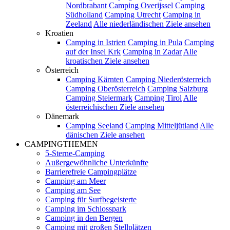
Nordbrabant
Camping Overijssel
Camping
Südholland
Camping Utrecht
Camping in
Zeeland
Alle niederländischen Ziele ansehen
Kroatien
Camping in Istrien
Camping in Pula
Camping
auf der Insel Krk
Camping in Zadar
Alle
kroatischen Ziele ansehen
Österreich
Camping Kärnten
Camping Niederösterreich
Camping Oberösterreich
Camping Salzburg
Camping Steiermark
Camping Tirol
Alle
österreichischen Ziele ansehen
Dänemark
Camping Seeland
Camping Mitteljütland
Alle
dänischen Ziele ansehen
CAMPINGTHEMEN
5-Sterne-Camping
Außergewöhnliche Unterkünfte
Barrierefreie Campingplätze
Camping am Meer
Camping am See
Camping für Surfbegeisterte
Camping im Schlosspark
Camping in den Bergen
Camping mit großen Stellplätzen