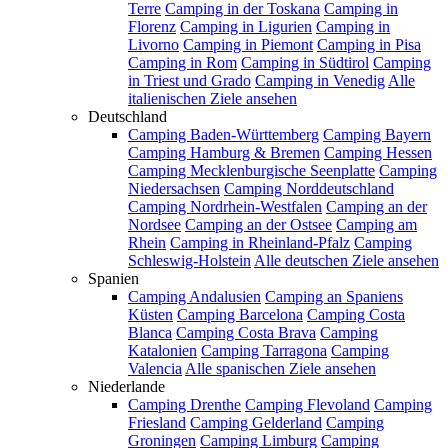
Terre
Camping in der Toskana
Camping in
Florenz
Camping in Ligurien
Camping in
Livorno
Camping in Piemont
Camping in Pisa
Camping in Rom
Camping in Südtirol
Camping
in Triest und Grado
Camping in Venedig
Alle
italienischen Ziele ansehen
Deutschland
Camping Baden-Württemberg
Camping Bayern
Camping Hamburg & Bremen
Camping Hessen
Camping Mecklenburgische Seenplatte
Camping
Niedersachsen
Camping Norddeutschland
Camping Nordrhein-Westfalen
Camping an der
Nordsee
Camping an der Ostsee
Camping am
Rhein
Camping in Rheinland-Pfalz
Camping
Schleswig-Holstein
Alle deutschen Ziele ansehen
Spanien
Camping Andalusien
Camping an Spaniens
Küsten
Camping Barcelona
Camping Costa
Blanca
Camping Costa Brava
Camping
Katalonien
Camping Tarragona
Camping
Valencia
Alle spanischen Ziele ansehen
Niederlande
Camping Drenthe
Camping Flevoland
Camping
Friesland
Camping Gelderland
Camping
Groningen
Camping Limburg
Camping