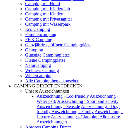
Camping mit Hund
Camping mit Kinderclub
Camping mit Kindern
Camping mit Privatsanitär
Camping mit Wasserpark
Eco Camping
Familiencamping
FKK Camping
Ganzjährig geöffnete Campingplätze
Glamping
Günstige Campingplätze
Kleine Campingplätze
Naturcamping
Wellness Camping
Wintercamping
Alle Campingthemen ansehen
CAMPING DIRECT ENTDECKEN
Unsere Auszeichnungen
Auszeichnung - Eco-friendly
Auszeichnung -
Water park
Auszeichnung - Sport and activity
Auszeichnung - Seaside
Auszeichnung - Dog-
friendly
Auszeichnung - Family
Auszeichnung -
Luxury
Auszeichnung - Glamping
Alle unsere
Auszeichnungen
Apropos Camping Direct