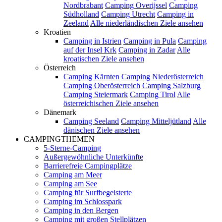
Nordbrabant
Camping Overijssel
Camping
Südholland
Camping Utrecht
Camping in
Zeeland
Alle niederländischen Ziele ansehen
Kroatien
Camping in Istrien
Camping in Pula
Camping
auf der Insel Krk
Camping in Zadar
Alle
kroatischen Ziele ansehen
Österreich
Camping Kärnten
Camping Niederösterreich
Camping Oberösterreich
Camping Salzburg
Camping Steiermark
Camping Tirol
Alle
österreichischen Ziele ansehen
Dänemark
Camping Seeland
Camping Mitteljütland
Alle
dänischen Ziele ansehen
CAMPINGTHEMEN
5-Sterne-Camping
Außergewöhnliche Unterkünfte
Barrierefreie Campingplätze
Camping am Meer
Camping am See
Camping für Surfbegeisterte
Camping im Schlosspark
Camping in den Bergen
Camping mit großen Stellplätzen