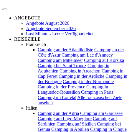
ANGEBOTE
Angebote August 2026
Angebote September 2026
Last Minute - Letzte Verfügbarkeiten
REISEZIELE
Frankreich
Camping an der Atlantikküste
Camping an der
Côte d'Azur
Camping am Lac d'Annecy
Camping am Mittelmeer
Camping auf Korsika
Camping bei Saint Tropez
Camping in
Aquitanien
Camping in Arcachon
Camping in
Cap Ferret
Camping in der Ardèche
Camping in
der Bretagne
Camping in der Normandie
Camping in der Provence
Camping in
Languedoc-Roussillon
Camping in Paris
Camping im Loiretal
Alle französischen Ziele
ansehen
Italien
Camping an der Adria
Camping am Gardasee
Camping am Lago Maggiore
Camping auf
Sardinien
Camping auf Sizilien
Camping bei
Genua
Camping in Apulien
Camping in Cinque