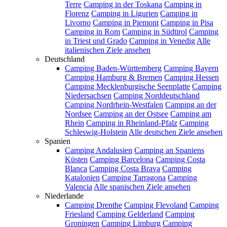
Terre
Camping in der Toskana
Camping in
Florenz
Camping in Ligurien
Camping in
Livorno
Camping in Piemont
Camping in Pisa
Camping in Rom
Camping in Südtirol
Camping
in Triest und Grado
Camping in Venedig
Alle
italienischen Ziele ansehen
Deutschland
Camping Baden-Württemberg
Camping Bayern
Camping Hamburg & Bremen
Camping Hessen
Camping Mecklenburgische Seenplatte
Camping
Niedersachsen
Camping Norddeutschland
Camping Nordrhein-Westfalen
Camping an der
Nordsee
Camping an der Ostsee
Camping am
Rhein
Camping in Rheinland-Pfalz
Camping
Schleswig-Holstein
Alle deutschen Ziele ansehen
Spanien
Camping Andalusien
Camping an Spaniens
Küsten
Camping Barcelona
Camping Costa
Blanca
Camping Costa Brava
Camping
Katalonien
Camping Tarragona
Camping
Valencia
Alle spanischen Ziele ansehen
Niederlande
Camping Drenthe
Camping Flevoland
Camping
Friesland
Camping Gelderland
Camping
Groningen
Camping Limburg
Camping