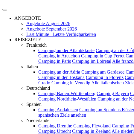
ANGEBOTE
Angebote August 2026
Angebote September 2026
Last Minute - Letzte Verfügbarkeiten
REISEZIELE
Frankreich
Camping an der Atlantikküste
Camping an der Côt
Camping in Arcachon
Camping in Cap Ferret
Cam
Camping in Paris
Camping im Loiretal
Alle franzö
Italien
Camping an der Adria
Camping am Gardasee
Cam
Camping in der Toskana
Camping in Florenz
Camp
Grado
Camping in Venedig
Alle italienischen Zie
Deutschland
Camping Baden-Württemberg
Camping Bayern
C
Camping Nordrhein-Westfalen
Camping an der N
Spanien
Camping Andalusien
Camping an Spaniens Küste
spanischen Ziele ansehen
Niederlande
Camping Drenthe
Camping Flevoland
Camping Fr
Camping Utrecht
Camping in Zeeland
Alle nieder