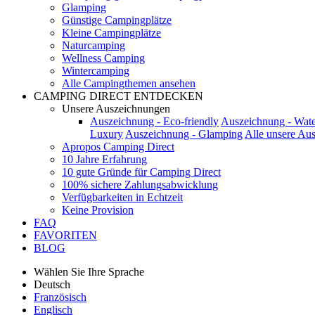
Glamping
Günstige Campingplätze
Kleine Campingplätze
Naturcamping
Wellness Camping
Wintercamping
Alle Campingthemen ansehen
CAMPING DIRECT ENTDECKEN
Unsere Auszeichnungen
Auszeichnung - Eco-friendly
Auszeichnung - Wate
Luxury
Auszeichnung - Glamping
Alle unsere Au
Apropos Camping Direct
10 Jahre Erfahrung
10 gute Gründe für Camping Direct
100% sichere Zahlungsabwicklung
Verfügbarkeiten in Echtzeit
Keine Provision
FAQ
FAVORITEN
BLOG
Wählen Sie Ihre Sprache
Deutsch
Französisch
Englisch