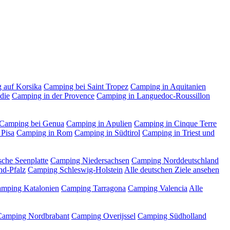
 auf Korsika
Camping bei Saint Tropez
Camping in Aquitanien
die
Camping in der Provence
Camping in Languedoc-Roussillon
Camping bei Genua
Camping in Apulien
Camping in Cinque Terre
 Pisa
Camping in Rom
Camping in Südtirol
Camping in Triest und
che Seenplatte
Camping Niedersachsen
Camping Norddeutschland
nd-Pfalz
Camping Schleswig-Holstein
Alle deutschen Ziele ansehen
mping Katalonien
Camping Tarragona
Camping Valencia
Alle
Camping Nordbrabant
Camping Overijssel
Camping Südholland