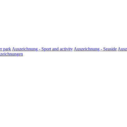
r park
Auszeichnung - Sport and activity
Auszeichnung - Seaside
Ausz
szeichnungen