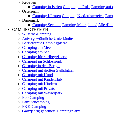
Kroatien
Camping in Istrien
Camping in Pula
Camping auf d
Österreich
Camping Kärnten
Camping Niederösterreich
Camp
Dänemark
Camping Seeland
Camping Mitteljütland
Alle dän
CAMPINGTHEMEN
5-Sterne-Camping
Außergewöhnliche Unterkünfte
Barrierefreie Campingplätze
Camping am Meer
Camping am See
Camping für Surfbegeisterte
Camping im Schlosspark
Camping in den Bergen
Camping mit großen Stellplätzen
Camping mit Hund
Camping mit Kinderclub
Camping mit Kindern
Camping mit Privatsanitär
Camping mit Wasserpark
Eco Camping
Familiencamping
FKK Camping
Ganzjährig geöffnete Campingplätze