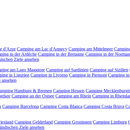
e d'Azur
Camping am Lac d'Annecy
Camping am Mittelmeer
Camping
ping in der Ardèche
Camping in der Bretagne
Camping in der Norman
sischen Ziele ansehen
ping am Lago Maggiore
Camping auf Sardinien
Camping auf Sizilien
ing in Ligurien
Camping in Livorno
Camping in Piemont
Camping in
le ansehen
amping Hamburg & Bremen
Camping Hessen
Camping Mecklenburgis
ordsee
Camping an der Ostsee
Camping am Rhein
Camping in Rheinla
n
Camping Barcelona
Camping Costa Blanca
Camping Costa Brava
Ca
iesland
Camping Gelderland
Camping Groningen
Camping Limburg
ländischen Ziele ansehen