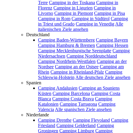
Terre
Camping in der Toskana
Camping in
Florenz
Camping in Ligurien
Camping in
Livorno
Camping in Piemont
Camping in Pisa
Camping in Rom
Camping in Südtirol
Camping
in Triest und Grado
Camping in Venedig
Alle
italienischen Ziele ansehen
Deutschland
Camping Baden-Württemberg
Camping Bayern
Camping Hamburg & Bremen
Camping Hessen
Camping Mecklenburgische Seenplatte
Camping
Niedersachsen
Camping Norddeutschland
Camping Nordrhein-Westfalen
Camping an der
Nordsee
Camping an der Ostsee
Camping am
Rhein
Camping in Rheinland-Pfalz
Camping
Schleswig-Holstein
Alle deutschen Ziele ansehen
Spanien
Camping Andalusien
Camping an Spaniens
Küsten
Camping Barcelona
Camping Costa
Blanca
Camping Costa Brava
Camping
Katalonien
Camping Tarragona
Camping
Valencia
Alle spanischen Ziele ansehen
Niederlande
Camping Drenthe
Camping Flevoland
Camping
Friesland
Camping Gelderland
Camping
Groningen
Camping Limburg
Camping