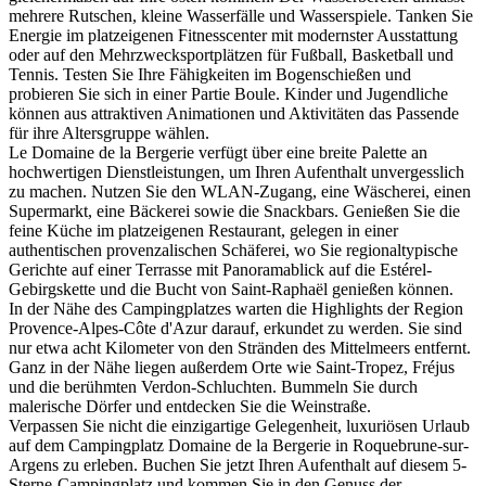
mehrere Rutschen, kleine Wasserfälle und Wasserspiele. Tanken Sie
Energie im platzeigenen Fitnesscenter mit modernster Ausstattung
oder auf den Mehrzwecksportplätzen für Fußball, Basketball und
Tennis. Testen Sie Ihre Fähigkeiten im Bogenschießen und
probieren Sie sich in einer Partie Boule. Kinder und Jugendliche
können aus attraktiven Animationen und Aktivitäten das Passende
für ihre Altersgruppe wählen.
Le Domaine de la Bergerie verfügt über eine breite Palette an
hochwertigen Dienstleistungen, um Ihren Aufenthalt unvergesslich
zu machen. Nutzen Sie den WLAN-Zugang, eine Wäscherei, einen
Supermarkt, eine Bäckerei sowie die Snackbars. Genießen Sie die
feine Küche im platzeigenen Restaurant, gelegen in einer
authentischen provenzalischen Schäferei, wo Sie regionaltypische
Gerichte auf einer Terrasse mit Panoramablick auf die Estérel-
Gebirgskette und die Bucht von Saint-Raphaël genießen können.
In der Nähe des Campingplatzes warten die Highlights der Region
Provence-Alpes-Côte d'Azur darauf, erkundet zu werden. Sie sind
nur etwa acht Kilometer von den Stränden des Mittelmeers entfernt.
Ganz in der Nähe liegen außerdem Orte wie Saint-Tropez, Fréjus
und die berühmten Verdon-Schluchten. Bummeln Sie durch
malerische Dörfer und entdecken Sie die Weinstraße.
Verpassen Sie nicht die einzigartige Gelegenheit, luxuriösen Urlaub
auf dem Campingplatz Domaine de la Bergerie in Roquebrune-sur-
Argens zu erleben. Buchen Sie jetzt Ihren Aufenthalt auf diesem 5-
Sterne-Campingplatz und kommen Sie in den Genuss der