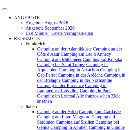
ANGEBOTE
Angebote August 2026
Angebote September 2026
Last Minute - Letzte Verfügbarkeiten
REISEZIELE
Frankreich
Camping an der Atlantikküste
Camping an der
Côte d'Azur
Camping am Lac d'Annecy
Camping am Mittelmeer
Camping auf Korsika
Camping bei Saint Tropez
Camping in
Aquitanien
Camping in Arcachon
Camping in
Cap Ferret
Camping in der Ardèche
Camping in
der Bretagne
Camping in der Normandie
Camping in der Provence
Camping in
Languedoc-Roussillon
Camping in Paris
Camping im Loiretal
Alle französischen Ziele
ansehen
Italien
Camping an der Adria
Camping am Gardasee
Camping am Lago Maggiore
Camping auf
Sardinien
Camping auf Sizilien
Camping bei
Genua
Camping in Apulien
Camping in Cinque