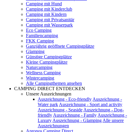
Camping mit Hund
Camping mit Kinderclub
Camping mit Kindern
Camping mit Privatsanitär
Camping mit Wasserpark
Eco Camping
Familiencamping
FKK Camping
Ganzjährig geöffnete Campingplätze
Glamping
Günstige Campingplätze
Kleine Campingplätze
Naturcamping
Wellness Camping
Wintercamping
Alle Campingthemen ansehen
CAMPING DIRECT ENTDECKEN
Unsere Auszeichnungen
Auszeichnung - Eco-friendly
Auszeichnung -
Water park
Auszeichnung - Sport and activity
Auszeichnung - Seaside
Auszeichnung - Dog-
friendly
Auszeichnung - Family
Auszeichnung -
Luxury
Auszeichnung - Glamping
Alle unsere
Auszeichnungen
Apropos Camping Direct