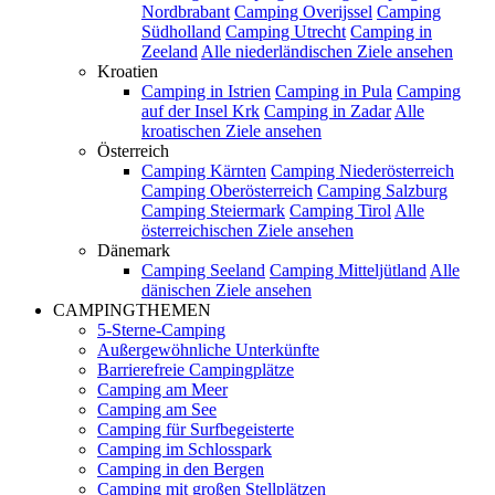
Nordbrabant
Camping Overijssel
Camping
Südholland
Camping Utrecht
Camping in
Zeeland
Alle niederländischen Ziele ansehen
Kroatien
Camping in Istrien
Camping in Pula
Camping
auf der Insel Krk
Camping in Zadar
Alle
kroatischen Ziele ansehen
Österreich
Camping Kärnten
Camping Niederösterreich
Camping Oberösterreich
Camping Salzburg
Camping Steiermark
Camping Tirol
Alle
österreichischen Ziele ansehen
Dänemark
Camping Seeland
Camping Mitteljütland
Alle
dänischen Ziele ansehen
CAMPINGTHEMEN
5-Sterne-Camping
Außergewöhnliche Unterkünfte
Barrierefreie Campingplätze
Camping am Meer
Camping am See
Camping für Surfbegeisterte
Camping im Schlosspark
Camping in den Bergen
Camping mit großen Stellplätzen