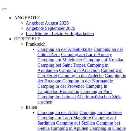
ANGEBOTE
Angebote August 2026
Angebote September 2026
Last Minute - Letzte Verfügbarkeiten
REISEZIELE
Frankreich
Camping an der Atlantikküste
Camping an der
Côte d'Azur
Camping am Lac d'Annecy
Camping am Mittelmeer
Camping auf Korsika
Camping bei Saint Tropez
Camping in
Aquitanien
Camping in Arcachon
Camping in
Cap Ferret
Camping in der Ardèche
Camping in
der Bretagne
Camping in der Normandie
Camping in der Provence
Camping in
Languedoc-Roussillon
Camping in Paris
Camping im Loiretal
Alle französischen Ziele
ansehen
Italien
Camping an der Adria
Camping am Gardasee
Camping am Lago Maggiore
Camping auf
Sardinien
Camping auf Sizilien
Camping bei
Genua
Camping in Apulien
Camping in Cinque