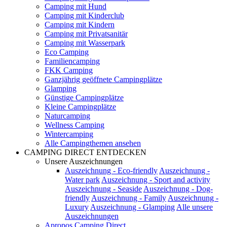
Camping mit Hund
Camping mit Kinderclub
Camping mit Kindern
Camping mit Privatsanitär
Camping mit Wasserpark
Eco Camping
Familiencamping
FKK Camping
Ganzjährig geöffnete Campingplätze
Glamping
Günstige Campingplätze
Kleine Campingplätze
Naturcamping
Wellness Camping
Wintercamping
Alle Campingthemen ansehen
CAMPING DIRECT ENTDECKEN
Unsere Auszeichnungen
Auszeichnung - Eco-friendly
Auszeichnung -
Water park
Auszeichnung - Sport and activity
Auszeichnung - Seaside
Auszeichnung - Dog-
friendly
Auszeichnung - Family
Auszeichnung -
Luxury
Auszeichnung - Glamping
Alle unsere
Auszeichnungen
Apropos Camping Direct