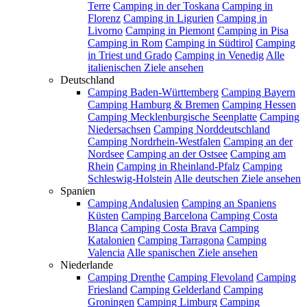
Terre
Camping in der Toskana
Camping in
Florenz
Camping in Ligurien
Camping in
Livorno
Camping in Piemont
Camping in Pisa
Camping in Rom
Camping in Südtirol
Camping
in Triest und Grado
Camping in Venedig
Alle
italienischen Ziele ansehen
Deutschland
Camping Baden-Württemberg
Camping Bayern
Camping Hamburg & Bremen
Camping Hessen
Camping Mecklenburgische Seenplatte
Camping
Niedersachsen
Camping Norddeutschland
Camping Nordrhein-Westfalen
Camping an der
Nordsee
Camping an der Ostsee
Camping am
Rhein
Camping in Rheinland-Pfalz
Camping
Schleswig-Holstein
Alle deutschen Ziele ansehen
Spanien
Camping Andalusien
Camping an Spaniens
Küsten
Camping Barcelona
Camping Costa
Blanca
Camping Costa Brava
Camping
Katalonien
Camping Tarragona
Camping
Valencia
Alle spanischen Ziele ansehen
Niederlande
Camping Drenthe
Camping Flevoland
Camping
Friesland
Camping Gelderland
Camping
Groningen
Camping Limburg
Camping