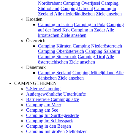
Nordbrabant
Camping Overijssel
Camping
Südholland
Camping Utrecht
Camping in
Zeeland
Alle niederländischen Ziele ansehen
Kroatien
Camping in Istrien
Camping in Pula
Camping
auf der Insel Krk
Camping in Zadar
Alle
kroatischen Ziele ansehen
Österreich
Camping Kärnten
Camping Niederösterreich
Camping Oberösterreich
Camping Salzburg
Camping Steiermark
Camping Tirol
Alle
österreichischen Ziele ansehen
Dänemark
Camping Seeland
Camping Mitteljütland
Alle
dänischen Ziele ansehen
CAMPINGTHEMEN
5-Sterne-Camping
Außergewöhnliche Unterkünfte
Barrierefreie Campingplätze
Camping am Meer
Camping am See
Camping für Surfbegeisterte
Camping im Schlosspark
Camping in den Bergen
Camping mit großen Stellplätzen