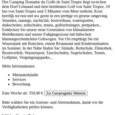
Der Camping Domaine du Golfe de Saint Tropez liegt zwischen
dem Dorf Grimaud und dem berühmten Golf von Saint Tropez, 10
km von Saint-Tropez und 5 Minuten vom Meer entfernt. Kom
heerlijk tot rust met uw gezin in een prettige en groene omgeving.
Stranden, manege, nachtclub, bootverhuur, watersporten,
duikscholen, zeilscholen, tennis, golfoefeningen, pretparken...
Entdecken Sie unsere neue Generation von klimatisierten
Mobilheimen und unsere Fußgängerzone mit hübschen
blumengeschmückten Gehwegen. Vor Ort empfängt Sie ein
Wasserpark mit Rutschen, einem Restaurant und Kinderanimation
im Sommer. In der Nähe finden Sie: Strände, Reitschule, Diskothek,
Bootsverleih, Wassersport, Tauchschulen, Segelschulen, Tennis,
Golfplatz, Vergnügungsparks...
Mehr Informationen
Mietunterkünfte
Services
Bewertung
Eine Woche ab:
359,90 €
Zur Campingplatz Website
Bitte wählen Sie ein Anreise- und Abreisedatum, damit wir die
Verfügbarkeiten prüfen können.