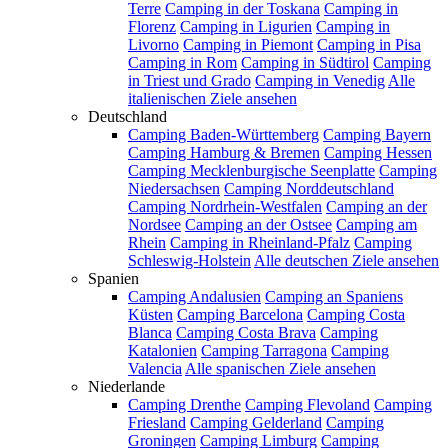
Terre
Camping in der Toskana
Camping in
Florenz
Camping in Ligurien
Camping in
Livorno
Camping in Piemont
Camping in Pisa
Camping in Rom
Camping in Südtirol
Camping
in Triest und Grado
Camping in Venedig
Alle
italienischen Ziele ansehen
Deutschland
Camping Baden-Württemberg
Camping Bayern
Camping Hamburg & Bremen
Camping Hessen
Camping Mecklenburgische Seenplatte
Camping
Niedersachsen
Camping Norddeutschland
Camping Nordrhein-Westfalen
Camping an der
Nordsee
Camping an der Ostsee
Camping am
Rhein
Camping in Rheinland-Pfalz
Camping
Schleswig-Holstein
Alle deutschen Ziele ansehen
Spanien
Camping Andalusien
Camping an Spaniens
Küsten
Camping Barcelona
Camping Costa
Blanca
Camping Costa Brava
Camping
Katalonien
Camping Tarragona
Camping
Valencia
Alle spanischen Ziele ansehen
Niederlande
Camping Drenthe
Camping Flevoland
Camping
Friesland
Camping Gelderland
Camping
Groningen
Camping Limburg
Camping