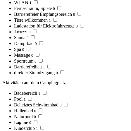
WLAN
1
Fernsehraum, Spiele
0
Barrierefreier Empfangsbereich
0
Tiere willkommen
1
Ladestation für Elektrofahrzeuge
0
Jacuzzi
0
Sauna
0
Dampfbad
0
Spa
0
Massage
0
Sportraum
0
Barrierefreiheit
1
direkter Strandzugang
0
Aktivitäten auf dem Campingplatz
Badebereich
1
Pool
1
Beheiztes Schwimmbad
0
Hallenbad
0
Naturpool
0
Lagune
0
Kinderclub
1