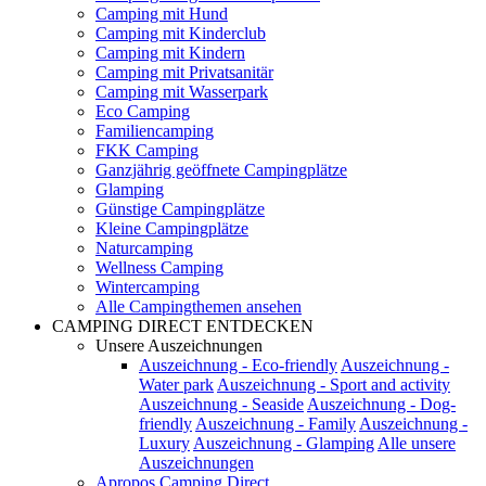
Camping mit Hund
Camping mit Kinderclub
Camping mit Kindern
Camping mit Privatsanitär
Camping mit Wasserpark
Eco Camping
Familiencamping
FKK Camping
Ganzjährig geöffnete Campingplätze
Glamping
Günstige Campingplätze
Kleine Campingplätze
Naturcamping
Wellness Camping
Wintercamping
Alle Campingthemen ansehen
CAMPING DIRECT ENTDECKEN
Unsere Auszeichnungen
Auszeichnung - Eco-friendly
Auszeichnung -
Water park
Auszeichnung - Sport and activity
Auszeichnung - Seaside
Auszeichnung - Dog-
friendly
Auszeichnung - Family
Auszeichnung -
Luxury
Auszeichnung - Glamping
Alle unsere
Auszeichnungen
Apropos Camping Direct