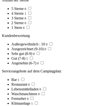
Anzahl der Sterne
5 Sterne
0
4 Sterne
1
3 Sterne
0
2 Sterne
0
1 Stern
0
Kundenbewertung
Außergewöhnlich : 10
0
Ausgezeichnet (9-10)
0
Sehr gut (8-9)
0
Gut (7-8)
1
Angenehm (6-7)
0
Serviceangebote auf dem Campingplatz
Bar
1
Restaurant
0
Lebensmittelladen
0
Waschmaschinen
0
Fernseher
0
Klimaanlage
1