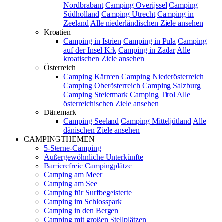
Nordbrabant
Camping Overijssel
Camping
Südholland
Camping Utrecht
Camping in
Zeeland
Alle niederländischen Ziele ansehen
Kroatien
Camping in Istrien
Camping in Pula
Camping
auf der Insel Krk
Camping in Zadar
Alle
kroatischen Ziele ansehen
Österreich
Camping Kärnten
Camping Niederösterreich
Camping Oberösterreich
Camping Salzburg
Camping Steiermark
Camping Tirol
Alle
österreichischen Ziele ansehen
Dänemark
Camping Seeland
Camping Mitteljütland
Alle
dänischen Ziele ansehen
CAMPINGTHEMEN
5-Sterne-Camping
Außergewöhnliche Unterkünfte
Barrierefreie Campingplätze
Camping am Meer
Camping am See
Camping für Surfbegeisterte
Camping im Schlosspark
Camping in den Bergen
Camping mit großen Stellplätzen