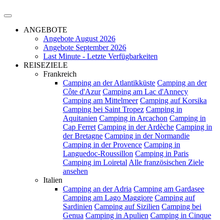
ANGEBOTE
Angebote August 2026
Angebote September 2026
Last Minute - Letzte Verfügbarkeiten
REISEZIELE
Frankreich
Camping an der Atlantikküste
Camping an der
Côte d'Azur
Camping am Lac d'Annecy
Camping am Mittelmeer
Camping auf Korsika
Camping bei Saint Tropez
Camping in
Aquitanien
Camping in Arcachon
Camping in
Cap Ferret
Camping in der Ardèche
Camping in
der Bretagne
Camping in der Normandie
Camping in der Provence
Camping in
Languedoc-Roussillon
Camping in Paris
Camping im Loiretal
Alle französischen Ziele
ansehen
Italien
Camping an der Adria
Camping am Gardasee
Camping am Lago Maggiore
Camping auf
Sardinien
Camping auf Sizilien
Camping bei
Genua
Camping in Apulien
Camping in Cinque