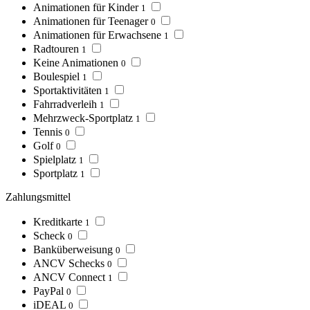
Animationen für Kinder
1
Animationen für Teenager
0
Animationen für Erwachsene
1
Radtouren
1
Keine Animationen
0
Boulespiel
1
Sportaktivitäten
1
Fahrradverleih
1
Mehrzweck-Sportplatz
1
Tennis
0
Golf
0
Spielplatz
1
Sportplatz
1
Zahlungsmittel
Kreditkarte
1
Scheck
0
Banküberweisung
0
ANCV Schecks
0
ANCV Connect
1
PayPal
0
iDEAL
0