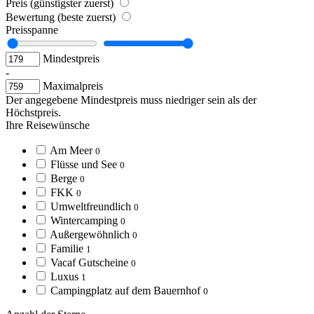
Preis (günstigster zuerst)
Bewertung (beste zuerst)
Preisspanne
Mindestpreis
-
Maximalpreis
Der angegebene Mindestpreis muss niedriger sein als der
Höchstpreis.
Ihre Reisewünsche
Am Meer
0
Flüsse und See
0
Berge
0
FKK
0
Umweltfreundlich
0
Wintercamping
0
Außergewöhnlich
0
Familie
1
Vacaf Gutscheine
0
Luxus
1
Campingplatz auf dem Bauernhof
0