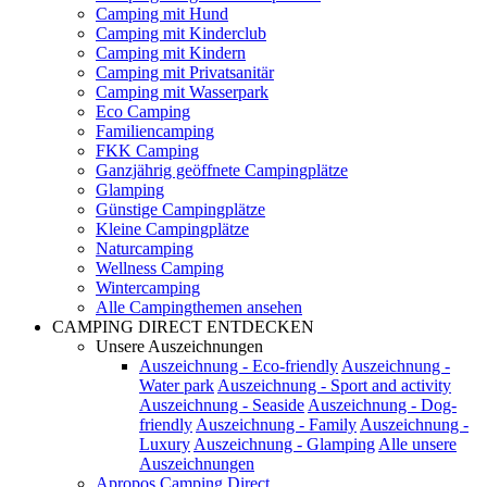
Camping mit Hund
Camping mit Kinderclub
Camping mit Kindern
Camping mit Privatsanitär
Camping mit Wasserpark
Eco Camping
Familiencamping
FKK Camping
Ganzjährig geöffnete Campingplätze
Glamping
Günstige Campingplätze
Kleine Campingplätze
Naturcamping
Wellness Camping
Wintercamping
Alle Campingthemen ansehen
CAMPING DIRECT ENTDECKEN
Unsere Auszeichnungen
Auszeichnung - Eco-friendly
Auszeichnung -
Water park
Auszeichnung - Sport and activity
Auszeichnung - Seaside
Auszeichnung - Dog-
friendly
Auszeichnung - Family
Auszeichnung -
Luxury
Auszeichnung - Glamping
Alle unsere
Auszeichnungen
Apropos Camping Direct