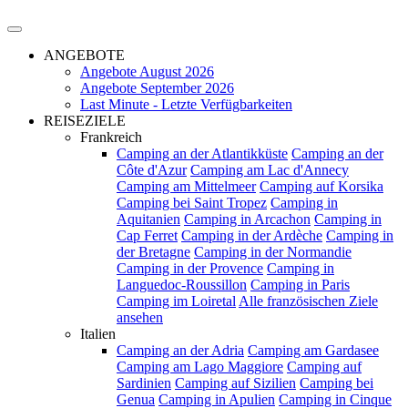
ANGEBOTE
Angebote August 2026
Angebote September 2026
Last Minute - Letzte Verfügbarkeiten
REISEZIELE
Frankreich
Camping an der Atlantikküste
Camping an der
Côte d'Azur
Camping am Lac d'Annecy
Camping am Mittelmeer
Camping auf Korsika
Camping bei Saint Tropez
Camping in
Aquitanien
Camping in Arcachon
Camping in
Cap Ferret
Camping in der Ardèche
Camping in
der Bretagne
Camping in der Normandie
Camping in der Provence
Camping in
Languedoc-Roussillon
Camping in Paris
Camping im Loiretal
Alle französischen Ziele
ansehen
Italien
Camping an der Adria
Camping am Gardasee
Camping am Lago Maggiore
Camping auf
Sardinien
Camping auf Sizilien
Camping bei
Genua
Camping in Apulien
Camping in Cinque