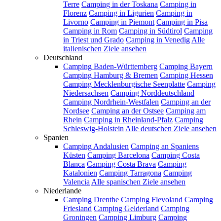
Terre
Camping in der Toskana
Camping in
Florenz
Camping in Ligurien
Camping in
Livorno
Camping in Piemont
Camping in Pisa
Camping in Rom
Camping in Südtirol
Camping
in Triest und Grado
Camping in Venedig
Alle
italienischen Ziele ansehen
Deutschland
Camping Baden-Württemberg
Camping Bayern
Camping Hamburg & Bremen
Camping Hessen
Camping Mecklenburgische Seenplatte
Camping
Niedersachsen
Camping Norddeutschland
Camping Nordrhein-Westfalen
Camping an der
Nordsee
Camping an der Ostsee
Camping am
Rhein
Camping in Rheinland-Pfalz
Camping
Schleswig-Holstein
Alle deutschen Ziele ansehen
Spanien
Camping Andalusien
Camping an Spaniens
Küsten
Camping Barcelona
Camping Costa
Blanca
Camping Costa Brava
Camping
Katalonien
Camping Tarragona
Camping
Valencia
Alle spanischen Ziele ansehen
Niederlande
Camping Drenthe
Camping Flevoland
Camping
Friesland
Camping Gelderland
Camping
Groningen
Camping Limburg
Camping