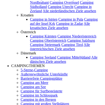
Nordbrabant
Camping Overijssel
Camping
Südholland
Camping Utrecht
Camping in
Zeeland
Alle niederländischen Ziele ansehen
Kroatien
Camping in Istrien
Camping in Pula
Camping
auf der Insel Krk
Camping in Zadar
Alle
kroatischen Ziele ansehen
Österreich
Camping Kärnten
Camping Niederösterreich
Camping Oberösterreich
Camping Salzburg
Camping Steiermark
Camping Tirol
Alle
österreichischen Ziele ansehen
Dänemark
Camping Seeland
Camping Mitteljütland
Alle
dänischen Ziele ansehen
CAMPINGTHEMEN
5-Sterne-Camping
Außergewöhnliche Unterkünfte
Barrierefreie Campingplätze
Camping am Meer
Camping am See
Camping für Surfbegeisterte
Camping im Schlosspark
Camping in den Bergen
Camping mit großen Stellplätzen