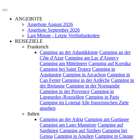
ANGEBOTE
Angebote August 2026
Angebote September 2026
Last Minute - Letzte Verfügbarkeiten
REISEZIELE
Frankreich
Camping an der Atlantikküste
Camping an der
Côte d'Azur
Camping am Lac d'Annecy
Camping am Mittelmeer
Camping auf Korsika
Camping bei Saint Tropez
Camping in
Aquitanien
Camping in Arcachon
Camping in
Cap Ferret
Camping in der Ardèche
Camping in
der Bretagne
Camping in der Normandie
Camping in der Provence
Camping in
Languedoc-Roussillon
Camping in Paris
Camping im Loiretal
Alle französischen Ziele
ansehen
Italien
Camping an der Adria
Camping am Gardasee
Camping am Lago Maggiore
Camping auf
Sardinien
Camping auf Sizilien
Camping bei
Genua
Camping in Apulien
Camping in Cinque