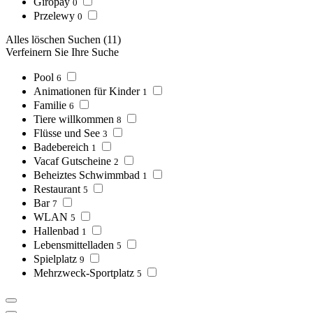
Giropay
0
Przelewy
0
Alles löschen
Suchen
(11)
Verfeinern Sie Ihre Suche
Pool
6
Animationen für Kinder
1
Familie
6
Tiere willkommen
8
Flüsse und See
3
Badebereich
1
Vacaf Gutscheine
2
Beheiztes Schwimmbad
1
Restaurant
5
Bar
7
WLAN
5
Hallenbad
1
Lebensmittelladen
5
Spielplatz
9
Mehrzweck-Sportplatz
5