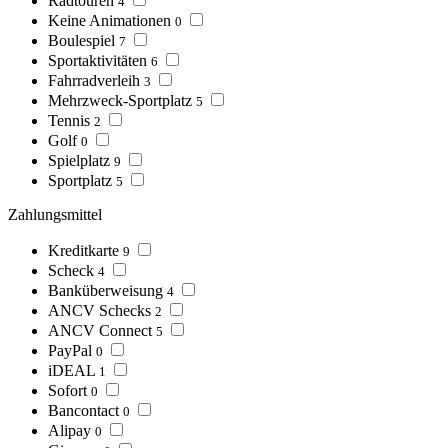
Radtouren
4
Keine Animationen
0
Boulespiel
7
Sportaktivitäten
6
Fahrradverleih
3
Mehrzweck-Sportplatz
5
Tennis
2
Golf
0
Spielplatz
9
Sportplatz
5
Zahlungsmittel
Kreditkarte
9
Scheck
4
Banküberweisung
4
ANCV Schecks
2
ANCV Connect
5
PayPal
0
iDEAL
1
Sofort
0
Bancontact
0
Alipay
0