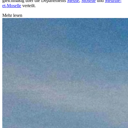
gleichmäßig über die Departements
Meuse
,
Moselle
und
Meurthe-
et-Moselle
verteilt.
Mehr lesen