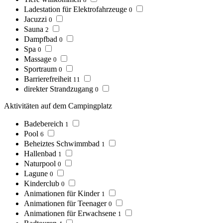
Ladestation für Elektrofahrzeuge
0
Jacuzzi
0
Sauna
2
Dampfbad
0
Spa
0
Massage
0
Sportraum
0
Barrierefreiheit
11
direkter Strandzugang
0
Aktivitäten auf dem Campingplatz
Badebereich
1
Pool
6
Beheiztes Schwimmbad
1
Hallenbad
1
Naturpool
0
Lagune
0
Kinderclub
0
Animationen für Kinder
1
Animationen für Teenager
0
Animationen für Erwachsene
1