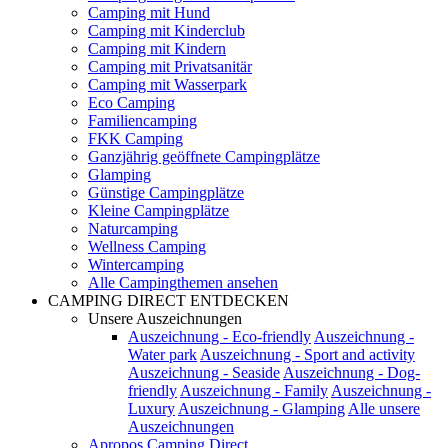
Camping mit Hund
Camping mit Kinderclub
Camping mit Kindern
Camping mit Privatsanitär
Camping mit Wasserpark
Eco Camping
Familiencamping
FKK Camping
Ganzjährig geöffnete Campingplätze
Glamping
Günstige Campingplätze
Kleine Campingplätze
Naturcamping
Wellness Camping
Wintercamping
Alle Campingthemen ansehen
CAMPING DIRECT ENTDECKEN
Unsere Auszeichnungen
Auszeichnung - Eco-friendly
Auszeichnung -
Water park
Auszeichnung - Sport and activity
Auszeichnung - Seaside
Auszeichnung - Dog-
friendly
Auszeichnung - Family
Auszeichnung -
Luxury
Auszeichnung - Glamping
Alle unsere
Auszeichnungen
Apropos Camping Direct