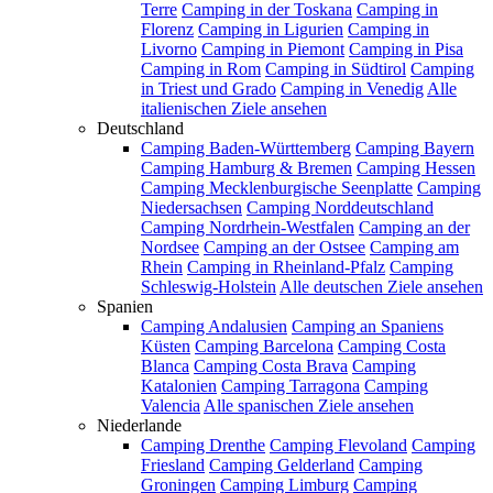
Terre
Camping in der Toskana
Camping in
Florenz
Camping in Ligurien
Camping in
Livorno
Camping in Piemont
Camping in Pisa
Camping in Rom
Camping in Südtirol
Camping
in Triest und Grado
Camping in Venedig
Alle
italienischen Ziele ansehen
Deutschland
Camping Baden-Württemberg
Camping Bayern
Camping Hamburg & Bremen
Camping Hessen
Camping Mecklenburgische Seenplatte
Camping
Niedersachsen
Camping Norddeutschland
Camping Nordrhein-Westfalen
Camping an der
Nordsee
Camping an der Ostsee
Camping am
Rhein
Camping in Rheinland-Pfalz
Camping
Schleswig-Holstein
Alle deutschen Ziele ansehen
Spanien
Camping Andalusien
Camping an Spaniens
Küsten
Camping Barcelona
Camping Costa
Blanca
Camping Costa Brava
Camping
Katalonien
Camping Tarragona
Camping
Valencia
Alle spanischen Ziele ansehen
Niederlande
Camping Drenthe
Camping Flevoland
Camping
Friesland
Camping Gelderland
Camping
Groningen
Camping Limburg
Camping