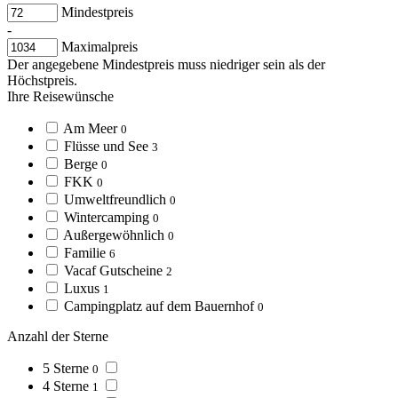
Mindestpreis
-
Maximalpreis
Der angegebene Mindestpreis muss niedriger sein als der
Höchstpreis.
Ihre Reisewünsche
Am Meer
0
Flüsse und See
3
Berge
0
FKK
0
Umweltfreundlich
0
Wintercamping
0
Außergewöhnlich
0
Familie
6
Vacaf Gutscheine
2
Luxus
1
Campingplatz auf dem Bauernhof
0
Anzahl der Sterne
5 Sterne
0
4 Sterne
1