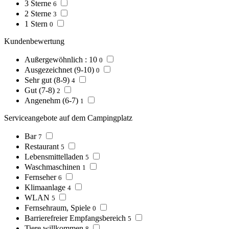
3 Sterne
6
2 Sterne
3
1 Stern
0
Kundenbewertung
Außergewöhnlich : 10
0
Ausgezeichnet (9-10)
0
Sehr gut (8-9)
4
Gut (7-8)
2
Angenehm (6-7)
1
Serviceangebote auf dem Campingplatz
Bar
7
Restaurant
5
Lebensmittelladen
5
Waschmaschinen
1
Fernseher
6
Klimaanlage
4
WLAN
5
Fernsehraum, Spiele
0
Barrierefreier Empfangsbereich
5
Tiere willkommen
8