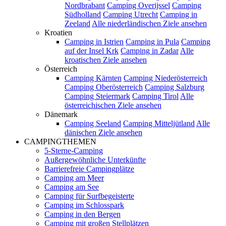
Nordbrabant
Camping Overijssel
Camping
Südholland
Camping Utrecht
Camping in
Zeeland
Alle niederländischen Ziele ansehen
Kroatien
Camping in Istrien
Camping in Pula
Camping
auf der Insel Krk
Camping in Zadar
Alle
kroatischen Ziele ansehen
Österreich
Camping Kärnten
Camping Niederösterreich
Camping Oberösterreich
Camping Salzburg
Camping Steiermark
Camping Tirol
Alle
österreichischen Ziele ansehen
Dänemark
Camping Seeland
Camping Mitteljütland
Alle
dänischen Ziele ansehen
CAMPINGTHEMEN
5-Sterne-Camping
Außergewöhnliche Unterkünfte
Barrierefreie Campingplätze
Camping am Meer
Camping am See
Camping für Surfbegeisterte
Camping im Schlosspark
Camping in den Bergen
Camping mit großen Stellplätzen