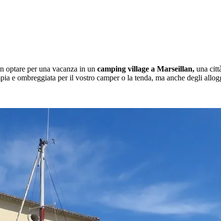
on optare per una vacanza in un
camping village a Marseillan,
una città
ia e ombreggiata per il vostro camper o la tenda, ma anche degli alloggi