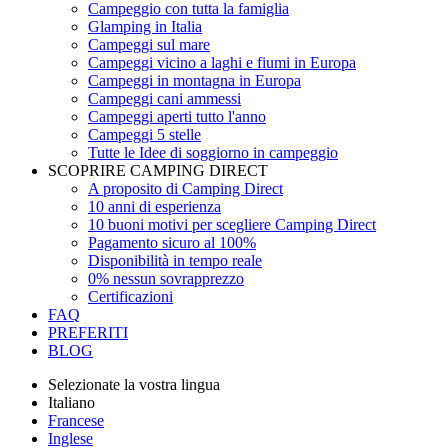
Campeggio con tutta la famiglia
Glamping in Italia
Campeggi sul mare
Campeggi vicino a laghi e fiumi in Europa
Campeggi in montagna in Europa
Campeggi cani ammessi
Campeggi aperti tutto l'anno
Campeggi 5 stelle
Tutte le Idee di soggiorno in campeggio
SCOPRIRE CAMPING DIRECT
A proposito di Camping Direct
10 anni di esperienza
10 buoni motivi per scegliere Camping Direct
Pagamento sicuro al 100%
Disponibilità in tempo reale
0% nessun sovrapprezzo
Certificazioni
FAQ
PREFERITI
BLOG
Selezionate la vostra lingua
Italiano
Francese
Inglese