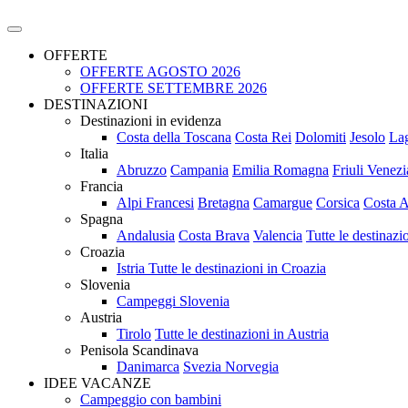
OFFERTE
OFFERTE AGOSTO 2026
OFFERTE SETTEMBRE 2026
DESTINAZIONI
Destinazioni in evidenza
Costa della Toscana
Costa Rei
Dolomiti
Jesolo
La
Italia
Abruzzo
Campania
Emilia Romagna
Friuli Venezi
Francia
Alpi Francesi
Bretagna
Camargue
Corsica
Costa A
Spagna
Andalusia
Costa Brava
Valencia
Tutte le destinaz
Croazia
Istria
Tutte le destinazioni in Croazia
Slovenia
Campeggi Slovenia
Austria
Tirolo
Tutte le destinazioni in Austria
Penisola Scandinava
Danimarca
Svezia
Norvegia
IDEE VACANZE
Campeggio con bambini