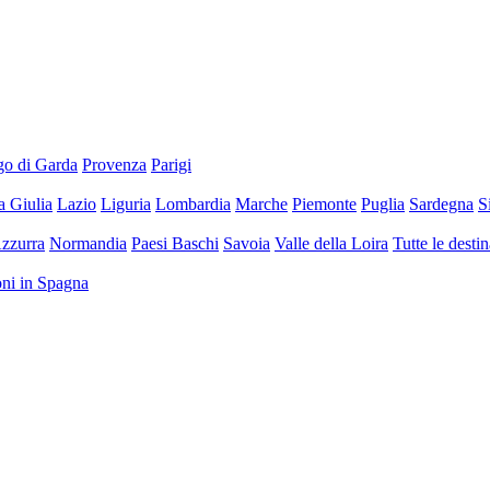
go di Garda
Provenza
Parigi
a Giulia
Lazio
Liguria
Lombardia
Marche
Piemonte
Puglia
Sardegna
S
zzurra
Normandia
Paesi Baschi
Savoia
Valle della Loira
Tutte le desti
ioni in Spagna