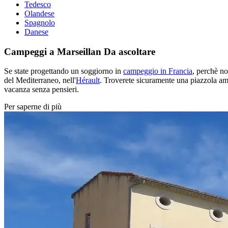
Tedesco
Olandese
Spagnolo
Danese
Campeggi a Marseillan
Da ascoltare
Se state progettando un soggiorno in
campeggio in Francia
, perchè n
del Mediterraneo, nell'
Hérault
. Troverete sicuramente una piazzola amp
vacanza senza pensieri.
Per saperne di più