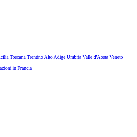
icilia
Toscana
Trentino Alto Adige
Umbria
Valle d'Aosta
Veneto
nazioni in Francia