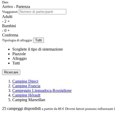
Date
Arrivo - Partenza
Viaggiatori
Adulti
-
2
+
Bambini
-
0
+
Conferma
Tipologia di alloggio
Tutti
Scegliete il tipo di sistemazione
Piazzole
Alloggio
Tutti
Ricercare
Camping Direct
Camping Francia
Campeggio Linguadoca-Rossiglione
Camping Hérault
Camping Marseillan
25
campeggi disponibili
a partire da 86 €
Diversi fattori possono influenzare 