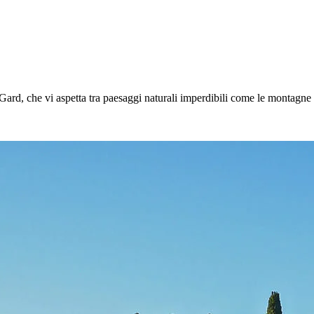
il Gard, che vi aspetta tra paesaggi naturali imperdibili come le montagne