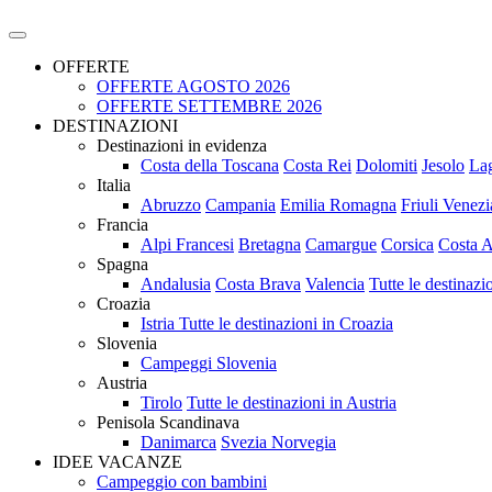
OFFERTE
OFFERTE AGOSTO 2026
OFFERTE SETTEMBRE 2026
DESTINAZIONI
Destinazioni in evidenza
Costa della Toscana
Costa Rei
Dolomiti
Jesolo
La
Italia
Abruzzo
Campania
Emilia Romagna
Friuli Venezi
Francia
Alpi Francesi
Bretagna
Camargue
Corsica
Costa A
Spagna
Andalusia
Costa Brava
Valencia
Tutte le destinaz
Croazia
Istria
Tutte le destinazioni in Croazia
Slovenia
Campeggi Slovenia
Austria
Tirolo
Tutte le destinazioni in Austria
Penisola Scandinava
Danimarca
Svezia
Norvegia
IDEE VACANZE
Campeggio con bambini