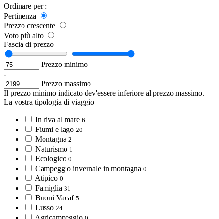
Ordinare per :
Pertinenza
Prezzo crescente
Voto più alto
Fascia di prezzo
Prezzo minimo
-
Prezzo massimo
Il prezzo minimo indicato dev'essere inferiore al prezzo massimo.
La vostra tipologia di viaggio
In riva al mare
6
Fiumi e lago
20
Montagna
2
Naturismo
1
Ecologico
0
Campeggio invernale in montagna
0
Atipico
0
Famiglia
31
Buoni Vacaf
5
Lusso
24
Agricampeggio
0