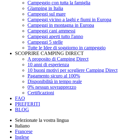
Campeggio con tutta la famiglia
Glamping in Italia
Campeggi sul mare
Campeggi vicino a laghi e fiumi in Europa
Campeggi in montagna in Europa
Campeggi cani ammessi
Campeggi aperti tutto l'anno
Campeggi 5 stelle
Tutte le Idee di soggiorno in campeggio
SCOPRIRE CAMPING DIRECT
A proposito di Camping Direct
10 anni di esperienza
10 buoni motivi per scegliere Camping Direct
Pagamento sicuro al 100%
Disponibilità in tempo reale
0% nessun sovrapprezzo
Certificazioni
FAQ
PREFERITI
BLOG
Selezionate la vostra lingua
Italiano
Francese
Inglese