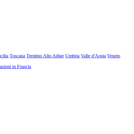
icilia
Toscana
Trentino Alto Adige
Umbria
Valle d'Aosta
Veneto
nazioni in Francia