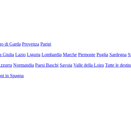
go di Garda
Provenza
Parigi
a Giulia
Lazio
Liguria
Lombardia
Marche
Piemonte
Puglia
Sardegna
S
zzurra
Normandia
Paesi Baschi
Savoia
Valle della Loira
Tutte le desti
ioni in Spagna