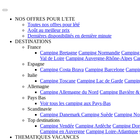
NOS OFFRES POUR L'ETE
Toutes nos offres pour lété
Août au meilleur prix
Dernières disponibilités en dernière minute
DESTINATIONS
France
Camping Bretagne
Camping Normandie
Camping
Val de Loire
Camping Auvergne-Rhône-Alpes
Ca
Espagne
Camping Costa Brava
Camping Barcelone
Campin
Italie
Camping Toscane
Camping Lac de Garde
Campin
Allemagne
Camping Allemagne du Nord
Camping Bavière &
Pays Bas
Voir tous les camping aux Pays-Bas
Scandinavie
Camping Danemark
Camping Suède
Camping No
Top destinations
Camping Vendée
Camping Ardèche
Camping Dor
Camping en Auvergne
Camping Loire-Atlantique
THEMATIQUES VACANCES