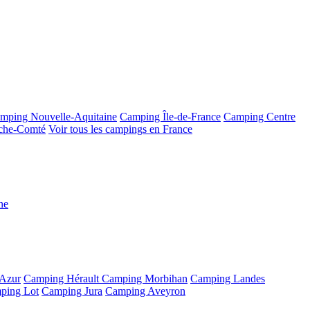
mping Nouvelle-Aquitaine
Camping Île-de-France
Camping Centre
che-Comté
Voir tous les campings en France
ne
'Azur
Camping Hérault
Camping Morbihan
Camping Landes
ping Lot
Camping Jura
Camping Aveyron