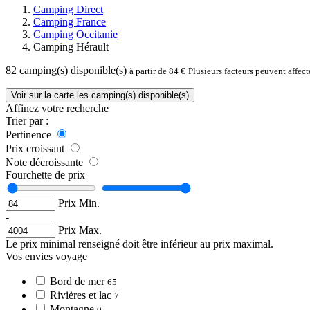
Camping Direct
Camping France
Camping Occitanie
Camping Hérault
82
camping(s) disponible(s)
à partir de 84 €
Plusieurs facteurs peuvent affec
Voir sur la carte les camping(s) disponible(s)
Affinez votre recherche
Trier par :
Pertinence
Prix croissant
Note décroissante
Fourchette de prix
Prix Min.
-
Prix Max.
Le prix minimal renseigné doit être inférieur au prix maximal.
Vos envies voyage
Bord de mer
65
Rivières et lac
7
Montagne
0