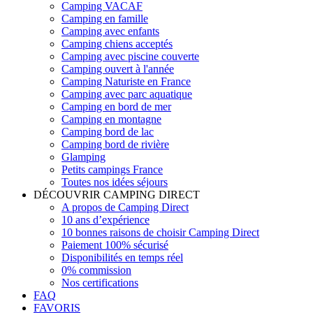
Camping VACAF
Camping en famille
Camping avec enfants
Camping chiens acceptés
Camping avec piscine couverte
Camping ouvert à l'année
Camping Naturiste en France
Camping avec parc aquatique
Camping en bord de mer
Camping en montagne
Camping bord de lac
Camping bord de rivière
Glamping
Petits campings France
Toutes nos idées séjours
DÉCOUVRIR CAMPING DIRECT
A propos de Camping Direct
10 ans d’expérience
10 bonnes raisons de choisir Camping Direct
Paiement 100% sécurisé
Disponibilités en temps réel
0% commission
Nos certifications
FAQ
FAVORIS