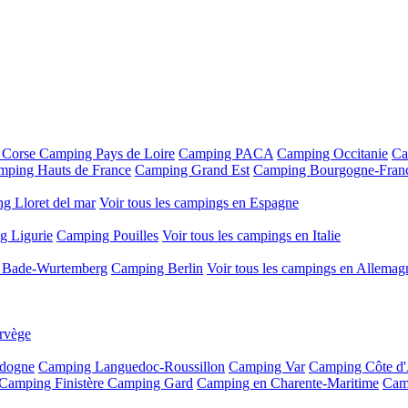
 Corse
Camping Pays de Loire
Camping PACA
Camping Occitanie
Ca
mping Hauts de France
Camping Grand Est
Camping Bourgogne-Fran
g Lloret del mar
Voir tous les campings en Espagne
g Ligurie
Camping Pouilles
Voir tous les campings en Italie
 Bade-Wurtemberg
Camping Berlin
Voir tous les campings en Allemag
rvège
dogne
Camping Languedoc-Roussillon
Camping Var
Camping Côte d
Camping Finistère
Camping Gard
Camping en Charente-Maritime
Cam