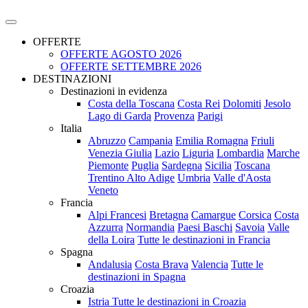
OFFERTE
OFFERTE AGOSTO 2026
OFFERTE SETTEMBRE 2026
DESTINAZIONI
Destinazioni in evidenza
Costa della Toscana
Costa Rei
Dolomiti
Jesolo
Lago di Garda
Provenza
Parigi
Italia
Abruzzo
Campania
Emilia Romagna
Friuli
Venezia Giulia
Lazio
Liguria
Lombardia
Marche
Piemonte
Puglia
Sardegna
Sicilia
Toscana
Trentino Alto Adige
Umbria
Valle d'Aosta
Veneto
Francia
Alpi Francesi
Bretagna
Camargue
Corsica
Costa
Azzurra
Normandia
Paesi Baschi
Savoia
Valle
della Loira
Tutte le destinazioni in Francia
Spagna
Andalusia
Costa Brava
Valencia
Tutte le
destinazioni in Spagna
Croazia
Istria
Tutte le destinazioni in Croazia