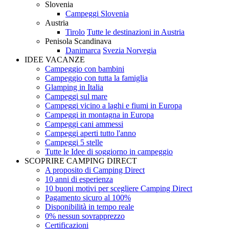
Slovenia
Campeggi Slovenia
Austria
Tirolo
Tutte le destinazioni in Austria
Penisola Scandinava
Danimarca
Svezia
Norvegia
IDEE VACANZE
Campeggio con bambini
Campeggio con tutta la famiglia
Glamping in Italia
Campeggi sul mare
Campeggi vicino a laghi e fiumi in Europa
Campeggi in montagna in Europa
Campeggi cani ammessi
Campeggi aperti tutto l'anno
Campeggi 5 stelle
Tutte le Idee di soggiorno in campeggio
SCOPRIRE CAMPING DIRECT
A proposito di Camping Direct
10 anni di esperienza
10 buoni motivi per scegliere Camping Direct
Pagamento sicuro al 100%
Disponibilità in tempo reale
0% nessun sovrapprezzo
Certificazioni