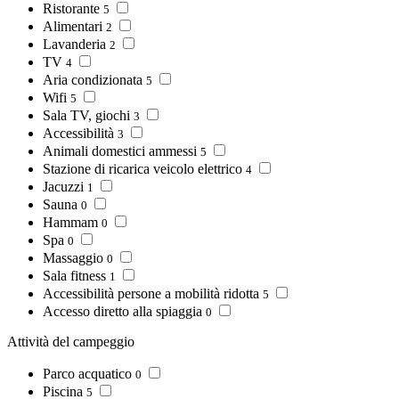
Ristorante
5
Alimentari
2
Lavanderia
2
TV
4
Aria condizionata
5
Wifi
5
Sala TV, giochi
3
Accessibilità
3
Animali domestici ammessi
5
Stazione di ricarica veicolo elettrico
4
Jacuzzi
1
Sauna
0
Hammam
0
Spa
0
Massaggio
0
Sala fitness
1
Accessibilità persone a mobilità ridotta
5
Accesso diretto alla spiaggia
0
Attività del campeggio
Parco acquatico
0
Piscina
5