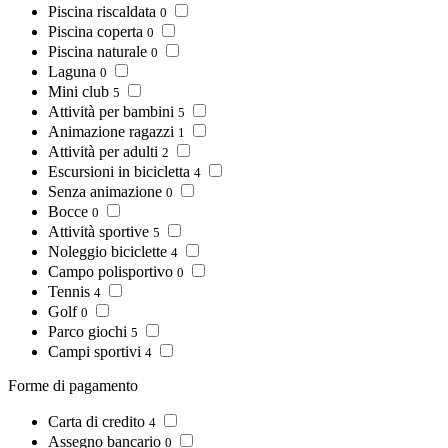
Piscina riscaldata
0
Piscina coperta
0
Piscina naturale
0
Laguna
0
Mini club
5
Attività per bambini
5
Animazione ragazzi
1
Attività per adulti
2
Escursioni in bicicletta
4
Senza animazione
0
Bocce
0
Attività sportive
5
Noleggio biciclette
4
Campo polisportivo
0
Tennis
4
Golf
0
Parco giochi
5
Campi sportivi
4
Forme di pagamento
Carta di credito
4
Assegno bancario
0