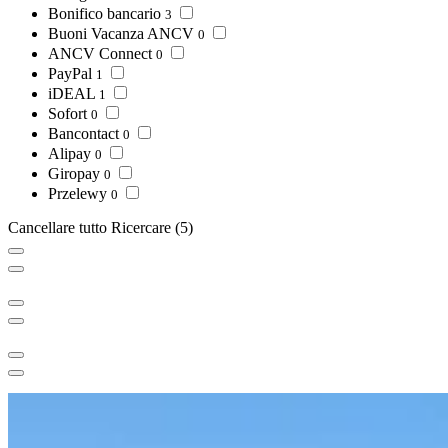
Bonifico bancario
3
Buoni Vacanza ANCV
0
ANCV Connect
0
PayPal
1
iDEAL
1
Sofort
0
Bancontact
0
Alipay
0
Giropay
0
Przelewy
0
Cancellare tutto
Ricercare
(5)