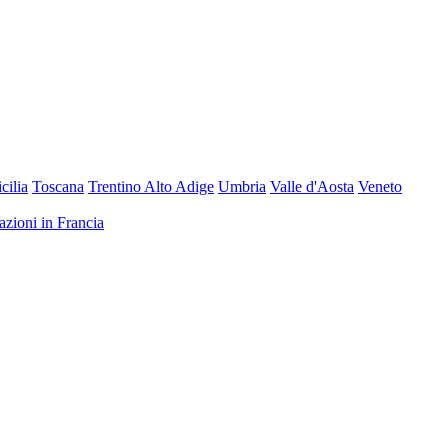
icilia
Toscana
Trentino Alto Adige
Umbria
Valle d'Aosta
Veneto
nazioni in Francia