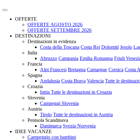
OFFERTE
OFFERTE AGOSTO 2026
OFFERTE SETTEMBRE 2026
DESTINAZIONI
Destinazioni in evidenza
Costa della Toscana
Costa Rei
Dolomiti
Jesolo
La
Italia
Abruzzo
Campania
Emilia Romagna
Friuli Venezi
Francia
Alpi Francesi
Bretagna
Camargue
Corsica
Costa A
Spagna
Andalusia
Costa Brava
Valencia
Tutte le destinaz
Croazia
Istria
Tutte le destinazioni in Croazia
Slovenia
Campeggi Slovenia
Austria
Tirolo
Tutte le destinazioni in Austria
Penisola Scandinava
Danimarca
Svezia
Norvegia
IDEE VACANZE
Campeggio con bambini