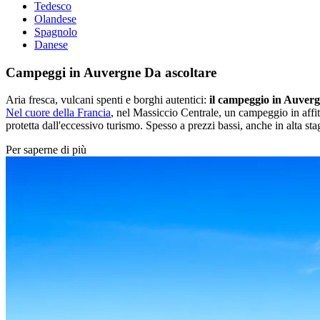
Tedesco
Olandese
Spagnolo
Danese
Campeggi in Auvergne
Da ascoltare
Aria fresca, vulcani spenti e borghi autentici:
il campeggio in Auver
Nel cuore della Francia
, nel Massiccio Centrale, un campeggio in affit
protetta dall'eccessivo turismo. Spesso a prezzi bassi, anche in alta sta
Per saperne di più