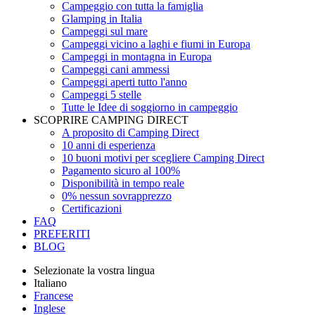
Campeggio con tutta la famiglia
Glamping in Italia
Campeggi sul mare
Campeggi vicino a laghi e fiumi in Europa
Campeggi in montagna in Europa
Campeggi cani ammessi
Campeggi aperti tutto l'anno
Campeggi 5 stelle
Tutte le Idee di soggiorno in campeggio
SCOPRIRE CAMPING DIRECT
A proposito di Camping Direct
10 anni di esperienza
10 buoni motivi per scegliere Camping Direct
Pagamento sicuro al 100%
Disponibilità in tempo reale
0% nessun sovrapprezzo
Certificazioni
FAQ
PREFERITI
BLOG
Selezionate la vostra lingua
Italiano
Francese
Inglese