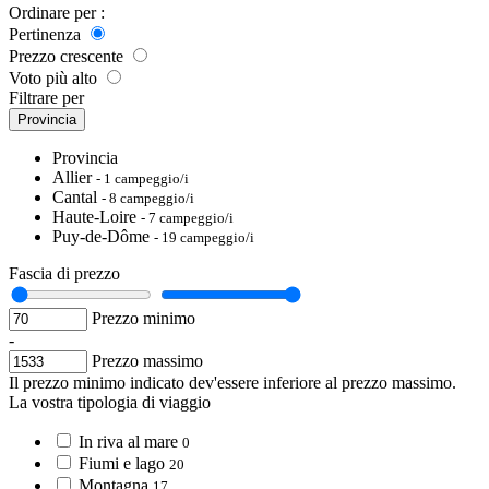
Ordinare per :
Pertinenza
Prezzo crescente
Voto più alto
Filtrare per
Provincia
Provincia
Allier
- 1 campeggio/i
Cantal
- 8 campeggio/i
Haute-Loire
- 7 campeggio/i
Puy-de-Dôme
- 19 campeggio/i
Fascia di prezzo
Prezzo minimo
-
Prezzo massimo
Il prezzo minimo indicato dev'essere inferiore al prezzo massimo.
La vostra tipologia di viaggio
In riva al mare
0
Fiumi e lago
20
Montagna
17