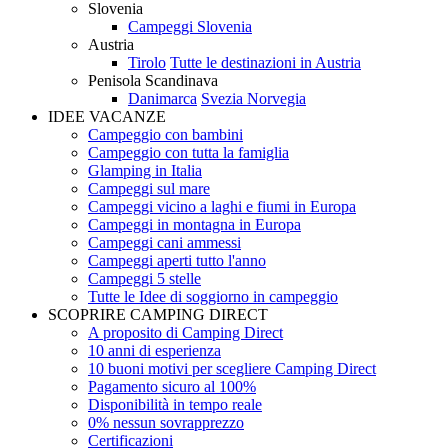
Slovenia
Campeggi Slovenia
Austria
Tirolo
Tutte le destinazioni in Austria
Penisola Scandinava
Danimarca
Svezia
Norvegia
IDEE VACANZE
Campeggio con bambini
Campeggio con tutta la famiglia
Glamping in Italia
Campeggi sul mare
Campeggi vicino a laghi e fiumi in Europa
Campeggi in montagna in Europa
Campeggi cani ammessi
Campeggi aperti tutto l'anno
Campeggi 5 stelle
Tutte le Idee di soggiorno in campeggio
SCOPRIRE CAMPING DIRECT
A proposito di Camping Direct
10 anni di esperienza
10 buoni motivi per scegliere Camping Direct
Pagamento sicuro al 100%
Disponibilità in tempo reale
0% nessun sovrapprezzo
Certificazioni