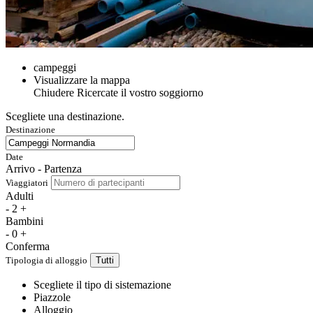
campeggi
Visualizzare la mappa
Chiudere
Ricercate il vostro soggiorno
Scegliete una destinazione.
Destinazione
Date
Arrivo - Partenza
Viaggiatori
Adulti
-
2
+
Bambini
-
0
+
Conferma
Tipologia di alloggio
Tutti
Scegliete il tipo di sistemazione
Piazzole
Alloggio