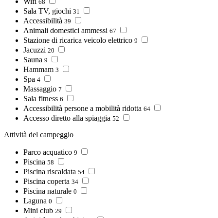
Wifi
68
Sala TV, giochi
31
Accessibilità
39
Animali domestici ammessi
67
Stazione di ricarica veicolo elettrico
9
Jacuzzi
20
Sauna
9
Hammam
3
Spa
4
Massaggio
7
Sala fitness
6
Accessibilità persone a mobilità ridotta
64
Accesso diretto alla spiaggia
52
Attività del campeggio
Parco acquatico
9
Piscina
58
Piscina riscaldata
54
Piscina coperta
34
Piscina naturale
0
Laguna
0
Mini club
29