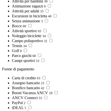
Attività per bambini
39
Animazione ragazzi
6
Attività per adulti
35
Escursioni in bicicletta
40
Senza animazione
3
Bocce
60
Attività sportive
65
Noleggio biciclette
34
Campo polisportivo
32
Tennis
34
Golf
8
Parco giochi
68
Campi sportivi
53
Forme di pagamento
Carta di credito
63
Assegno bancario
23
Bonifico bancario
42
Buoni Vacanza ANCV
29
ANCV Connect
33
PayPal
2
iDEAL
5