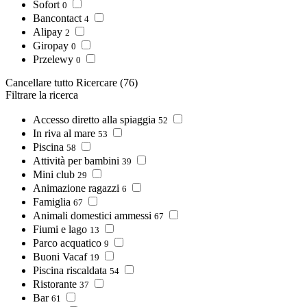
Sofort
0
Bancontact
4
Alipay
2
Giropay
0
Przelewy
0
Cancellare tutto
Ricercare
(76)
Filtrare la ricerca
Accesso diretto alla spiaggia
52
In riva al mare
53
Piscina
58
Attività per bambini
39
Mini club
29
Animazione ragazzi
6
Famiglia
67
Animali domestici ammessi
67
Fiumi e lago
13
Parco acquatico
9
Buoni Vacaf
19
Piscina riscaldata
54
Ristorante
37
Bar
61