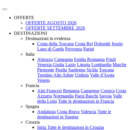
OFFERTE
OFFERTE AGOSTO 2026
OFFERTE SETTEMBRE 2026
DESTINAZIONI
Destinazioni in evidenza
Costa della Toscana
Costa Rei
Dolomiti
Jesolo
Lago di Garda
Provenza
Parigi
Italia
Abruzzo
Campania
Emilia Romagna
Friuli
Venezia Giulia
Lazio
Liguria
Lombardia
Marche
Piemonte
Puglia
Sardegna
Sicilia
Toscana
Trentino Alto Adige
Umbria
Valle d'Aosta
Veneto
Francia
Alpi Francesi
Bretagna
Camargue
Corsica
Costa
Azzurra
Normandia
Paesi Baschi
Savoia
Valle
della Loira
Tutte le destinazioni in Francia
Spagna
Andalusia
Costa Brava
Valencia
Tutte le
destinazioni in Spagna
Croazia
Istria
Tutte le destinazioni in Croazia