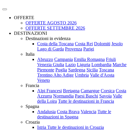
OFFERTE
OFFERTE AGOSTO 2026
OFFERTE SETTEMBRE 2026
DESTINAZIONI
Destinazioni in evidenza
Costa della Toscana
Costa Rei
Dolomiti
Jesolo
Lago di Garda
Provenza
Parigi
Italia
Abruzzo
Campania
Emilia Romagna
Friuli
Venezia Giulia
Lazio
Liguria
Lombardia
Marche
Piemonte
Puglia
Sardegna
Sicilia
Toscana
Trentino Alto Adige
Umbria
Valle d'Aosta
Veneto
Francia
Alpi Francesi
Bretagna
Camargue
Corsica
Costa
Azzurra
Normandia
Paesi Baschi
Savoia
Valle
della Loira
Tutte le destinazioni in Francia
Spagna
Andalusia
Costa Brava
Valencia
Tutte le
destinazioni in Spagna
Croazia
Istria
Tutte le destinazioni in Croazia