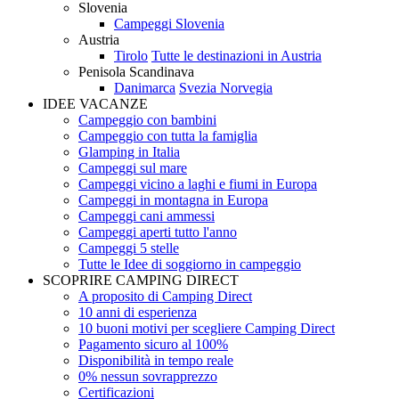
Slovenia
Campeggi Slovenia
Austria
Tirolo
Tutte le destinazioni in Austria
Penisola Scandinava
Danimarca
Svezia
Norvegia
IDEE VACANZE
Campeggio con bambini
Campeggio con tutta la famiglia
Glamping in Italia
Campeggi sul mare
Campeggi vicino a laghi e fiumi in Europa
Campeggi in montagna in Europa
Campeggi cani ammessi
Campeggi aperti tutto l'anno
Campeggi 5 stelle
Tutte le Idee di soggiorno in campeggio
SCOPRIRE CAMPING DIRECT
A proposito di Camping Direct
10 anni di esperienza
10 buoni motivi per scegliere Camping Direct
Pagamento sicuro al 100%
Disponibilità in tempo reale
0% nessun sovrapprezzo
Certificazioni