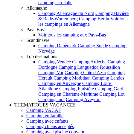
campings en Italie
Allemagne
Camping Allemagne du Nord
Camping Bavière
& Bade-Wurtemberg
Camping Berlin
Voir tous
les campings en Allemagne
Pays Bas
Voir tous les camping aux Pays-Bas
Scandinavie
Camping Danemark
Camping Suède
Camping
Norvège
Top destinations
Camping Vendée
Camping Ardèche
Camping
Dordogne
Camping Languedoc-Roussillon
Camping Var
Camping Côte d'Azur
Camping
Hérault
Camping Morbihan
Camping Landes
Camping en Auvergne
Camping Loire-
Atlantique
Camping Finistère
Camping Gard
Camping en Charente-Maritime
Camping Lot
Camping Jura
Camping Aveyron
THEMATIQUES VACANCES
Camping VACAF
Camping en famille
Camping avec enfants
Camping chiens acceptés
Camping avec piscine couverte