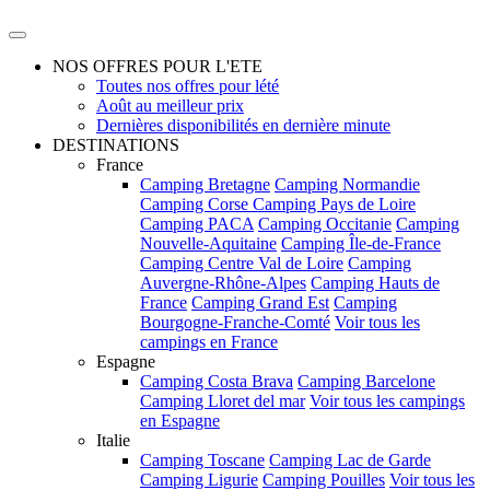
NOS OFFRES POUR L'ETE
Toutes nos offres pour lété
Août au meilleur prix
Dernières disponibilités en dernière minute
DESTINATIONS
France
Camping Bretagne
Camping Normandie
Camping Corse
Camping Pays de Loire
Camping PACA
Camping Occitanie
Camping
Nouvelle-Aquitaine
Camping Île-de-France
Camping Centre Val de Loire
Camping
Auvergne-Rhône-Alpes
Camping Hauts de
France
Camping Grand Est
Camping
Bourgogne-Franche-Comté
Voir tous les
campings en France
Espagne
Camping Costa Brava
Camping Barcelone
Camping Lloret del mar
Voir tous les campings
en Espagne
Italie
Camping Toscane
Camping Lac de Garde
Camping Ligurie
Camping Pouilles
Voir tous les