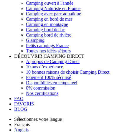
Camping ouvert à l'année
Camping Naturiste en France
Camping avec parc aquatique
Camping en bord de mer
Camping en montagne
Camping bord de lac
Camping bord de rivière
Glamping
Petits campings France
Toutes nos idées séjours
DÉCOUVRIR CAMPING DIRECT
A propos de Camping Direct
10 ans d’expérience
10 bonnes raisons de choisir Camping Direct
Paiement 100% sécurisé
Disponibilités en temps réel
0% commission
Nos certifications
FAQ
FAVORIS
BLOG
Sélectionnez votre langue
Français
Anglais