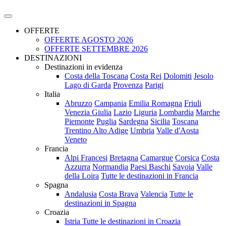
OFFERTE
OFFERTE AGOSTO 2026
OFFERTE SETTEMBRE 2026
DESTINAZIONI
Destinazioni in evidenza
Costa della Toscana
Costa Rei
Dolomiti
Jesolo
Lago di Garda
Provenza
Parigi
Italia
Abruzzo
Campania
Emilia Romagna
Friuli
Venezia Giulia
Lazio
Liguria
Lombardia
Marche
Piemonte
Puglia
Sardegna
Sicilia
Toscana
Trentino Alto Adige
Umbria
Valle d'Aosta
Veneto
Francia
Alpi Francesi
Bretagna
Camargue
Corsica
Costa
Azzurra
Normandia
Paesi Baschi
Savoia
Valle
della Loira
Tutte le destinazioni in Francia
Spagna
Andalusia
Costa Brava
Valencia
Tutte le
destinazioni in Spagna
Croazia
Istria
Tutte le destinazioni in Croazia