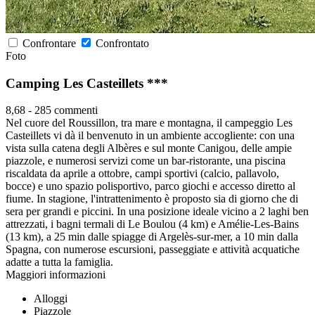
Confrontare
Confrontato
Foto
Camping Les Casteillets ***
8,68
-
285 commenti
Nel cuore del Roussillon, tra mare e montagna, il campeggio Les
Casteillets vi dà il benvenuto in un ambiente accogliente: con una
vista sulla catena degli Albères e sul monte Canigou, delle ampie
piazzole, e numerosi servizi come un bar-ristorante, una piscina
riscaldata da aprile a ottobre, campi sportivi (calcio, pallavolo,
bocce) e uno spazio polisportivo, parco giochi e accesso diretto al
fiume. In stagione, l'intrattenimento è proposto sia di giorno che di
sera per grandi e piccini. In una posizione ideale vicino a 2 laghi ben
attrezzati, i bagni termali di Le Boulou (4 km) e Amélie-Les-Bains
(13 km), a 25 min dalle spiagge di Argelès-sur-mer, a 10 min dalla
Spagna, con numerose escursioni, passeggiate e attività acquatiche
adatte a tutta la famiglia.
Maggiori informazioni
Alloggi
Piazzole