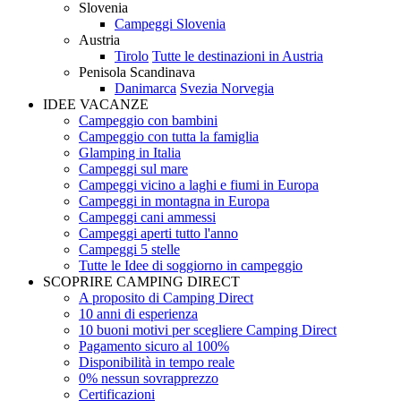
Slovenia
Campeggi Slovenia
Austria
Tirolo
Tutte le destinazioni in Austria
Penisola Scandinava
Danimarca
Svezia
Norvegia
IDEE VACANZE
Campeggio con bambini
Campeggio con tutta la famiglia
Glamping in Italia
Campeggi sul mare
Campeggi vicino a laghi e fiumi in Europa
Campeggi in montagna in Europa
Campeggi cani ammessi
Campeggi aperti tutto l'anno
Campeggi 5 stelle
Tutte le Idee di soggiorno in campeggio
SCOPRIRE CAMPING DIRECT
A proposito di Camping Direct
10 anni di esperienza
10 buoni motivi per scegliere Camping Direct
Pagamento sicuro al 100%
Disponibilità in tempo reale
0% nessun sovrapprezzo
Certificazioni