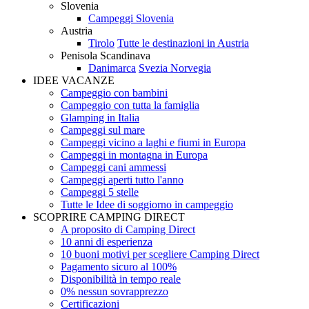
Slovenia
Campeggi Slovenia
Austria
Tirolo
Tutte le destinazioni in Austria
Penisola Scandinava
Danimarca
Svezia
Norvegia
IDEE VACANZE
Campeggio con bambini
Campeggio con tutta la famiglia
Glamping in Italia
Campeggi sul mare
Campeggi vicino a laghi e fiumi in Europa
Campeggi in montagna in Europa
Campeggi cani ammessi
Campeggi aperti tutto l'anno
Campeggi 5 stelle
Tutte le Idee di soggiorno in campeggio
SCOPRIRE CAMPING DIRECT
A proposito di Camping Direct
10 anni di esperienza
10 buoni motivi per scegliere Camping Direct
Pagamento sicuro al 100%
Disponibilità in tempo reale
0% nessun sovrapprezzo
Certificazioni