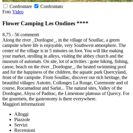
Confrontare
Confrontato
Foto
Video
Flower Camping Les Ondines ****
8,75
-
56 commenti
Along the river _Dordogne_, in the village of Souillac, a green
campsite where life is enjoyable, very Southwest atmosphere. The
center of the village is in 5 minutes on foot. You will like making
your market, strolling in alleys, visiting the abbey church and the
museum of automats. On site, lot of activities : gone hiking, fishing,
canoe, beach on the river _Dordogne_, the heated swimming pool
and for the happiness of the children, the aquatic park Quercyland,
front of the campsite. From Souillac, discover our rich heritage, the
beautiful villages: Autoire, Collonges La Rouge, Curemonte and of
course, Rocamadour and Sarlat... The natural sites, Valley of the
Dordogne, Abyss of Padirac, the Limestone plateaus of Quercy. For
the gourmets, the gastronomy is there everywhere.
Maggiori informazioni
Alloggi
Piazzole
Servizi
Recensioni