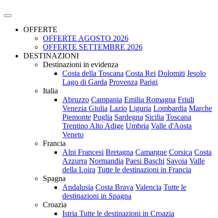
OFFERTE
OFFERTE AGOSTO 2026
OFFERTE SETTEMBRE 2026
DESTINAZIONI
Destinazioni in evidenza
Costa della Toscana
Costa Rei
Dolomiti
Jesolo
Lago di Garda
Provenza
Parigi
Italia
Abruzzo
Campania
Emilia Romagna
Friuli
Venezia Giulia
Lazio
Liguria
Lombardia
Marche
Piemonte
Puglia
Sardegna
Sicilia
Toscana
Trentino Alto Adige
Umbria
Valle d'Aosta
Veneto
Francia
Alpi Francesi
Bretagna
Camargue
Corsica
Costa
Azzurra
Normandia
Paesi Baschi
Savoia
Valle
della Loira
Tutte le destinazioni in Francia
Spagna
Andalusia
Costa Brava
Valencia
Tutte le
destinazioni in Spagna
Croazia
Istria
Tutte le destinazioni in Croazia