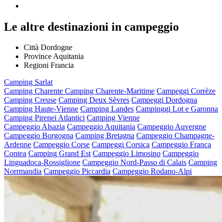
Le altre destinazioni in campeggio
Città Dordogne
Province Aquitania
Regioni Francia
Camping Sarlat
Camping Charente
Camping Charente-Maritime
Campeggi Corrèze
Camping Creuse
Camping Deux Sèvres
Campeggi Dordogna
Camping Haute-Vienne
Camping Landes
Campinggi Lot e Garonna
Camping Pirenei Atlantici
Camping Vienne
Campeggio Alsazia
Campeggio Aquitania
Campeggio Auvergne
Campeggio Borgogna
Camping Bretagna
Campeggio Champagne-
Ardenne
Campeggio Corse
Campeggi Corsica
Campeggio Franca
Contea
Camping Grand Est
Campeggio Limosino
Campeggio
Linguadoca-Rossiglione
Campeggio Nord-Passo di Calais
Camping
Norrmandia
Campeggio Piccardia
Campeggio Rodano-Alpi