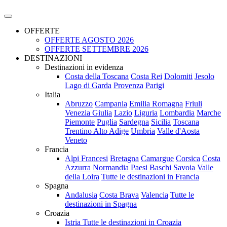
OFFERTE
OFFERTE AGOSTO 2026
OFFERTE SETTEMBRE 2026
DESTINAZIONI
Destinazioni in evidenza
Costa della Toscana
Costa Rei
Dolomiti
Jesolo
Lago di Garda
Provenza
Parigi
Italia
Abruzzo
Campania
Emilia Romagna
Friuli
Venezia Giulia
Lazio
Liguria
Lombardia
Marche
Piemonte
Puglia
Sardegna
Sicilia
Toscana
Trentino Alto Adige
Umbria
Valle d'Aosta
Veneto
Francia
Alpi Francesi
Bretagna
Camargue
Corsica
Costa
Azzurra
Normandia
Paesi Baschi
Savoia
Valle
della Loira
Tutte le destinazioni in Francia
Spagna
Andalusia
Costa Brava
Valencia
Tutte le
destinazioni in Spagna
Croazia
Istria
Tutte le destinazioni in Croazia