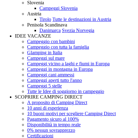
Slovenia
Campeggi Slovenia
Austria
Tirolo
Tutte le destinazioni in Austria
Penisola Scandinava
Danimarca
Svezia
Norvegia
IDEE VACANZE
Campeggio con bambini
Campeggio con tutta la famiglia
Glamping in Italia
Campeggi sul mare
Campeggi vicino a laghi e fiumi in Europa
Campeggi in montagna in Europa
Campeggi cani ammessi
Campeggi aperti tutto l'anno
Campeggi 5 stelle
Tutte le Idee di soggiorno in campeggio
SCOPRIRE CAMPING DIRECT
A proposito di Camping Direct
10 anni di esperienza
10 buoni motivi per scegliere Camping Direct
Pagamento sicuro al 100%
Disponibilità in tempo reale
0% nessun sovrapprezzo
Certificazioni