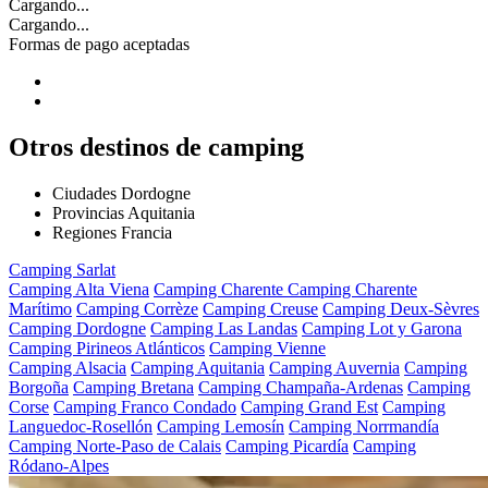
Cargando...
Cargando...
Formas de pago aceptadas
Otros destinos de camping
Ciudades Dordogne
Provincias Aquitania
Regiones Francia
Camping Sarlat
Camping Alta Viena
Camping Charente
Camping Charente
Marítimo
Camping Corrèze
Camping Creuse
Camping Deux-Sèvres
Camping Dordogne
Camping Las Landas
Camping Lot y Garona
Camping Pirineos Atlánticos
Camping Vienne
Camping Alsacia
Camping Aquitania
Camping Auvernia
Camping
Borgoña
Camping Bretana
Camping Champaña-Ardenas
Camping
Corse
Camping Franco Condado
Camping Grand Est
Camping
Languedoc-Rosellón
Camping Lemosín
Camping Norrmandía
Camping Norte-Paso de Calais
Camping Picardía
Camping
Ródano-Alpes