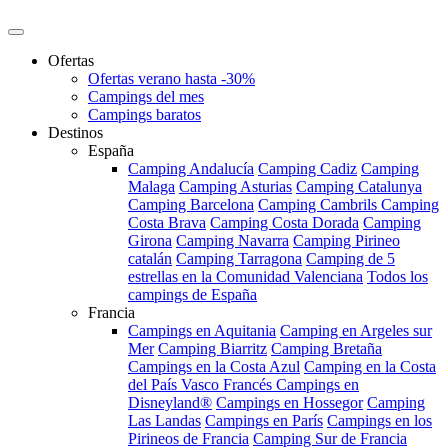
Ofertas
Ofertas verano hasta -30%
Campings del mes
Campings baratos
Destinos
España
Camping Andalucía
Camping Cadiz
Camping
Malaga
Camping Asturias
Camping Catalunya
Camping Barcelona
Camping Cambrils
Camping
Costa Brava
Camping Costa Dorada
Camping
Girona
Camping Navarra
Camping Pirineo
catalán
Camping Tarragona
Camping de 5
estrellas en la Comunidad Valenciana
Todos los
campings de España
Francia
Campings en Aquitania
Camping en Argeles sur
Mer
Camping Biarritz
Camping Bretaña
Campings en la Costa Azul
Camping en la Costa
del País Vasco Francés
Campings en
Disneyland®
Campings en Hossegor
Camping
Las Landas
Campings en París
Campings en los
Pirineos de Francia
Camping Sur de Francia