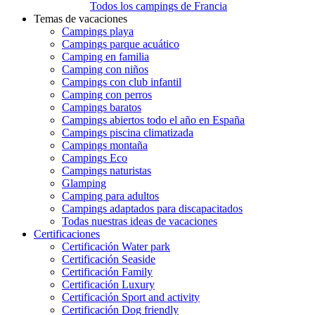
Todos los campings de Francia
Temas de vacaciones
Campings playa
Campings parque acuático
Camping en familia
Camping con niños
Campings con club infantil
Camping con perros
Campings baratos
Campings abiertos todo el año en España
Campings piscina climatizada
Campings montaña
Campings Eco
Campings naturistas
Glamping
Camping para adultos
Campings adaptados para discapacitados
Todas nuestras ideas de vacaciones
Certificaciones
Certificación Water park
Certificación Seaside
Certificación Family
Certificación Luxury
Certificación Sport and activity
Certificación Dog friendly