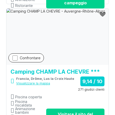
campeggio
Ristorante
Confrontare
Camping CHAMP LA CHEVRE ***
Francia, Drôme, Lus la Croix Haute
9,14 / 10
Visualizzare la mappa
271 giudizi clienti
Piscina coperta
Piscina
riscaldata
Animazione
bambini
Visitare il sito del