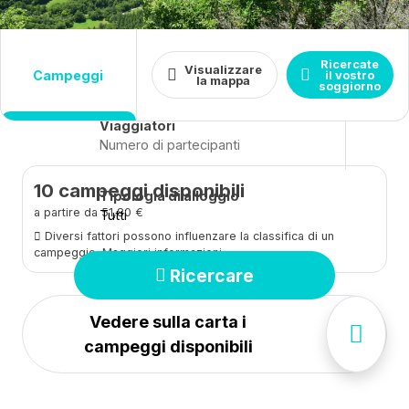
Destinazione
Date
Ricercate
Visualizzare
Arrivo - Partenza
campeggi
Chiudere
il vostro
la mappa
soggiorno
Viaggiatori
10
campeggi disponibili
Tipologia di alloggio
a partire da 51,80 €
Tutti
Diversi fattori possono influenzare la classifica di un
campeggio.
Maggiori informazioni
Ricercare
Vedere sulla carta i
campeggi disponibili