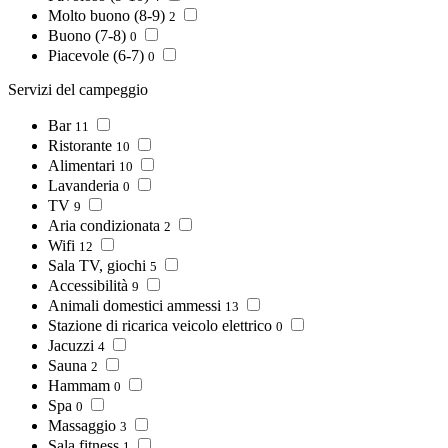
Molto buono (8-9)
2
Buono (7-8)
0
Piacevole (6-7)
0
Servizi del campeggio
Bar
11
Ristorante
10
Alimentari
10
Lavanderia
0
TV
9
Aria condizionata
2
Wifi
12
Sala TV, giochi
5
Accessibilità
9
Animali domestici ammessi
13
Stazione di ricarica veicolo elettrico
0
Jacuzzi
4
Sauna
2
Hammam
0
Spa
0
Massaggio
3
Sala fitness
1