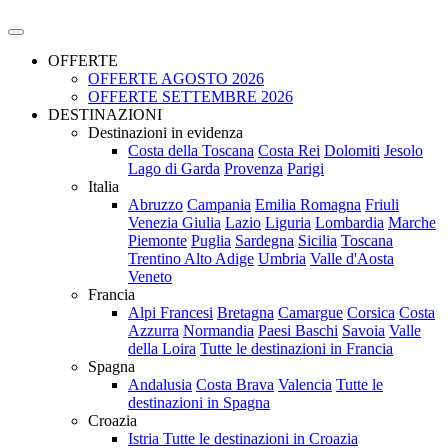
OFFERTE
OFFERTE AGOSTO 2026
OFFERTE SETTEMBRE 2026
DESTINAZIONI
Destinazioni in evidenza
Costa della Toscana
Costa Rei
Dolomiti
Jesolo
Lago di Garda
Provenza
Parigi
Italia
Abruzzo
Campania
Emilia Romagna
Friuli
Venezia Giulia
Lazio
Liguria
Lombardia
Marche
Piemonte
Puglia
Sardegna
Sicilia
Toscana
Trentino Alto Adige
Umbria
Valle d'Aosta
Veneto
Francia
Alpi Francesi
Bretagna
Camargue
Corsica
Costa
Azzurra
Normandia
Paesi Baschi
Savoia
Valle
della Loira
Tutte le destinazioni in Francia
Spagna
Andalusia
Costa Brava
Valencia
Tutte le
destinazioni in Spagna
Croazia
Istria
Tutte le destinazioni in Croazia