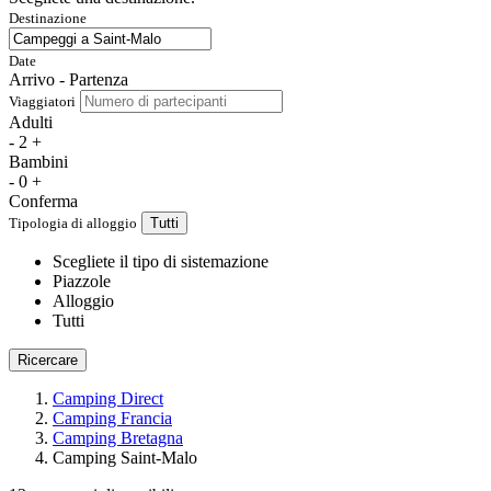
Destinazione
Date
Arrivo - Partenza
Viaggiatori
Adulti
-
2
+
Bambini
-
0
+
Conferma
Tipologia di alloggio
Tutti
Scegliete il tipo di sistemazione
Piazzole
Alloggio
Tutti
Ricercare
Camping Direct
Camping Francia
Camping Bretagna
Camping Saint-Malo