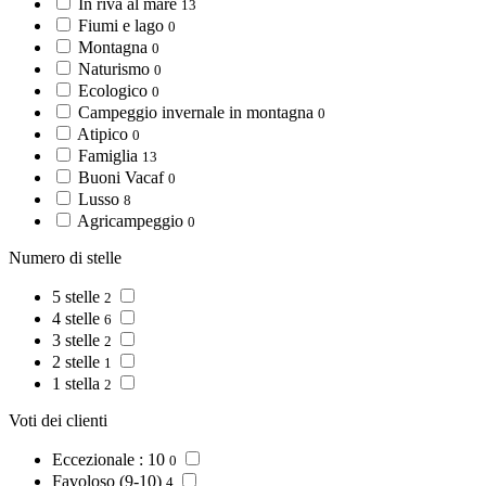
In riva al mare
13
Fiumi e lago
0
Montagna
0
Naturismo
0
Ecologico
0
Campeggio invernale in montagna
0
Atipico
0
Famiglia
13
Buoni Vacaf
0
Lusso
8
Agricampeggio
0
Numero di stelle
5 stelle
2
4 stelle
6
3 stelle
2
2 stelle
1
1 stella
2
Voti dei clienti
Eccezionale : 10
0
Favoloso (9-10)
4