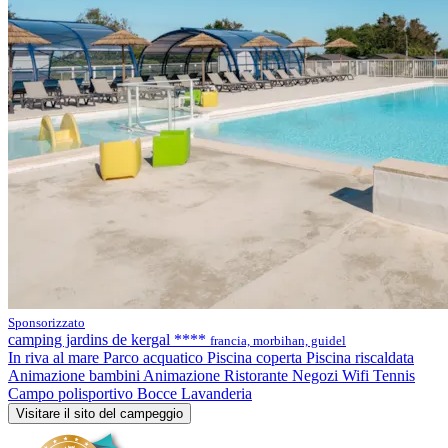
Sponsorizzato
camping jardins de kergal ****
francia, morbihan, guidel
In riva al mare
Parco acquatico
Piscina coperta
Piscina riscaldata
Animazione bambini
Animazione
Ristorante
Negozi
Wifi
Tennis
Campo polisportivo
Bocce
Lavanderia
Visitare il sito del campeggio