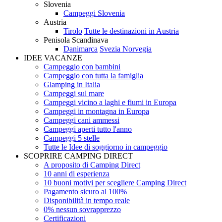
Slovenia
Campeggi Slovenia
Austria
Tirolo
Tutte le destinazioni in Austria
Penisola Scandinava
Danimarca
Svezia
Norvegia
IDEE VACANZE
Campeggio con bambini
Campeggio con tutta la famiglia
Glamping in Italia
Campeggi sul mare
Campeggi vicino a laghi e fiumi in Europa
Campeggi in montagna in Europa
Campeggi cani ammessi
Campeggi aperti tutto l'anno
Campeggi 5 stelle
Tutte le Idee di soggiorno in campeggio
SCOPRIRE CAMPING DIRECT
A proposito di Camping Direct
10 anni di esperienza
10 buoni motivi per scegliere Camping Direct
Pagamento sicuro al 100%
Disponibilità in tempo reale
0% nessun sovrapprezzo
Certificazioni