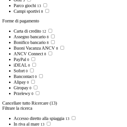
3
Parco giochi
13
Campi sportivi
8
Forme di pagamento
Carta di credito
12
Assegno bancario
8
Bonifico bancario
8
Buoni Vacanza ANCV
8
ANCV Connect
8
PayPal
0
iDEAL
0
Sofort
0
Bancontact
0
Alipay
0
Giropay
0
Przelewy
0
Cancellare tutto
Ricercare
(13)
Filtrare la ricerca
Accesso diretto alla spiaggia
13
In riva al mare
13