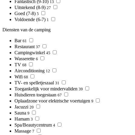
Fantastisch (9-10)
13
Uitstekend (8-9)
27
Goed (7-8)
5
Voldoende (6-7)
1
Diensten van de camping
Bar
61
Restaurant
37
Campingwinkel
45
Wasserette
6
TV
68
Airconditioning
12
Wifi
68
TV- en spelletjeszaal
31
Toegankelijk voor mindervaliden
39
Huisdieren toegestaan
67
Oplaadzone voor elektrische voertuigen
9
Jacuzzi
20
Sauna
9
Hamam
3
Spa/Beautycentrum
4
Massage
7