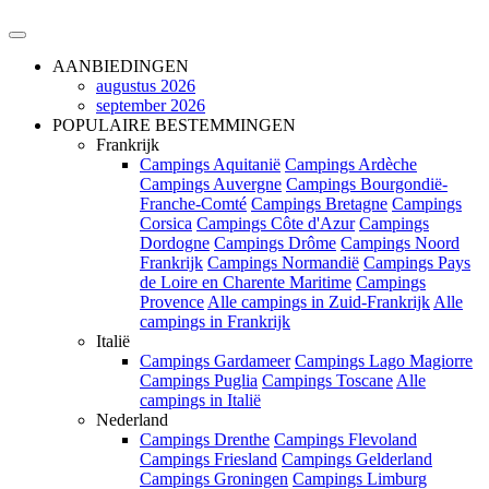
AANBIEDINGEN
augustus 2026
september 2026
POPULAIRE BESTEMMINGEN
Frankrijk
Campings Aquitanië
Campings Ardèche
Campings Auvergne
Campings Bourgondië-
Franche-Comté
Campings Bretagne
Campings
Corsica
Campings Côte d'Azur
Campings
Dordogne
Campings Drôme
Campings Noord
Frankrijk
Campings Normandië
Campings Pays
de Loire en Charente Maritime
Campings
Provence
Alle campings in Zuid-Frankrijk
Alle
campings in Frankrijk
Italië
Campings Gardameer
Campings Lago Magiorre
Campings Puglia
Campings Toscane
Alle
campings in Italië
Nederland
Campings Drenthe
Campings Flevoland
Campings Friesland
Campings Gelderland
Campings Groningen
Campings Limburg