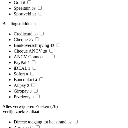
Golf
8
Speeltuin
68
Sportveld
53
Betalingsmiddelen
Creditcard
63
Cheque
23
Bankoverschrijving
42
Cheque ANCV
29
ANCV Connect
33
PayPal
2
iDEAL
5
Sofort
0
Bancontact
4
Alipay
2
Giropay
0
Przelewy
0
Alles verwijderen
Zoeken
(76)
Verfijn zoekresultaat
Directe toegang tot het strand
52
Aan zee
53