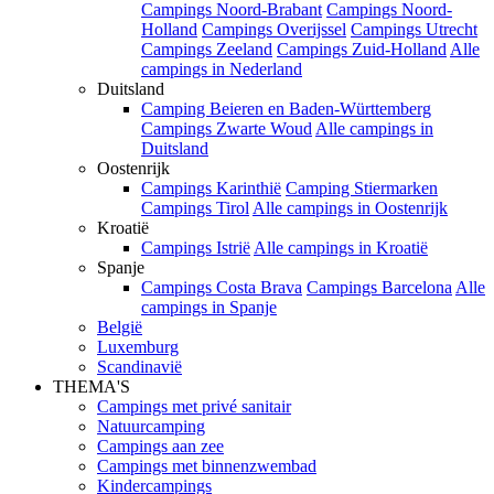
Campings Noord-Brabant
Campings Noord-
Holland
Campings Overijssel
Campings Utrecht
Campings Zeeland
Campings Zuid-Holland
Alle
campings in Nederland
Duitsland
Camping Beieren en Baden-Württemberg
Campings Zwarte Woud
Alle campings in
Duitsland
Oostenrijk
Campings Karinthië
Camping Stiermarken
Campings Tirol
Alle campings in Oostenrijk
Kroatië
Campings Istrië
Alle campings in Kroatië
Spanje
Campings Costa Brava
Campings Barcelona
Alle
campings in Spanje
België
Luxemburg
Scandinavië
THEMA'S
Campings met privé sanitair
Natuurcamping
Campings aan zee
Campings met binnenzwembad
Kindercampings