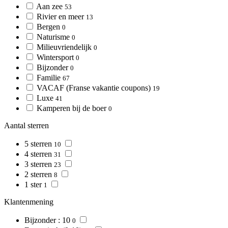
Aan zee
53
Rivier en meer
13
Bergen
0
Naturisme
0
Milieuvriendelijk
0
Wintersport
0
Bijzonder
0
Familie
67
VACAF (Franse vakantie coupons)
19
Luxe
41
Kamperen bij de boer
0
Aantal sterren
5 sterren
10
4 sterren
31
3 sterren
23
2 sterren
8
1 ster
1
Klantenmening
Bijzonder : 10
0