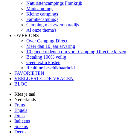
Naturistencampings Frankrijk
Minicampings
Kleine campings
Familiecampings
Camping met zwemparadijs
Al onze thema's
OVER ONS
Over Camping Direct
Meer dan 10 jaar ervaring
10 goede redenen om voor Camping Direct te kiezen
Betaling 100% veilig
Geen extra kosten
Realtime beschikbaarheid
FAVORIETEN
VEELGESTELDE VRAGEN
BLOG
Kies je taal
Nederlands
Frans
Engels
Duits
Italiaans
Spaans
Deens