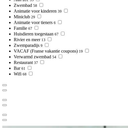
Zwembad
58
Animatie voor kinderen
39
Miniclub
29
Animatie voor tieners
6
Familie
67
Huisdieren toegestaan
67
Rivier en meer
13
Zwemparadijs
9
VACAF (Franse vakantie coupons)
19
Verwarmd zwembad
54
Restaurant
37
Bar
61
Wifi
68