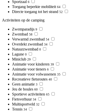
Sportzaal
6
Toegang beperkte mobiliteit
64
Directe toegang tot het strand
52
Activiteiten op de camping
Zwemparadijs
9
Zwembad
58
Verwarmd zwembad
54
Overdekt zwembad
34
Natuurzwembad
0
Lagune
0
Miniclub
29
Animatie voor kinderen
39
Animatie voor tieners
6
Animatie voor volwassenen
35
Recreatieve fietsroutes
40
Geen animatie
3
Jeu de boules
60
Sportieve activiteiten
65
Fietsverhuur
34
Multisportveld
32
Tennis
34