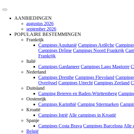
AANBIEDINGEN
augustus 2026
september 2026
POPULAIRE BESTEMMINGEN
Frankrijk
Campings Aquitanië
Campings Ardèche
Campings
Campings Drôme
Campings Noord Frankrijk
Cam
Frankrijk
Italië
Campings Gardameer
Campings Lago Magiorre
C
Nederland
Campings Drenthe
Campings Flevoland
Campings
Overijssel
Campings Utrecht
Campings Zeeland
C
Duitsland
Camping Beieren en Baden-Württemberg
Campin
Oostenrijk
Campings Karinthië
Camping Stiermarken
Campin
Kroatië
Campings Istrië
Alle campings in Kroatië
Spanje
Campings Costa Brava
Campings Barcelona
Alle 
België