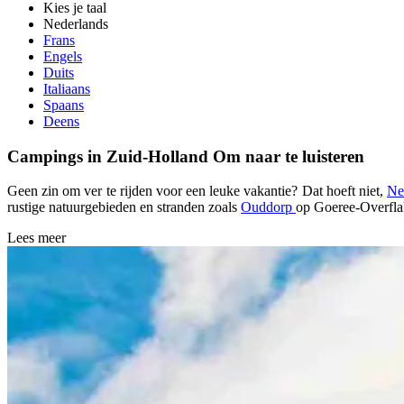
Kies je taal
Nederlands
Frans
Engels
Duits
Italiaans
Spaans
Deens
Campings in Zuid-Holland
Om naar te luisteren
Geen zin om ver te rijden voor een leuke vakantie? Dat hoeft niet,
Ne
rustige natuurgebieden en stranden zoals
Ouddorp
op
Goeree-Overfl
Lees meer