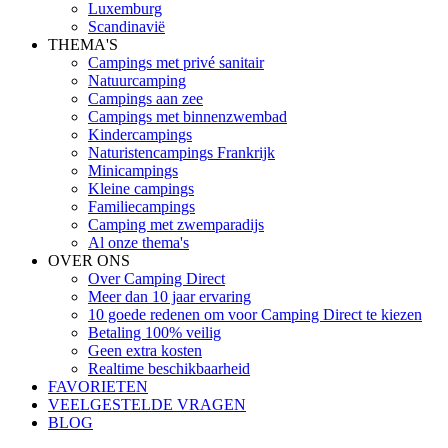
Luxemburg
Scandinavië
THEMA'S
Campings met privé sanitair
Natuurcamping
Campings aan zee
Campings met binnenzwembad
Kindercampings
Naturistencampings Frankrijk
Minicampings
Kleine campings
Familiecampings
Camping met zwemparadijs
Al onze thema's
OVER ONS
Over Camping Direct
Meer dan 10 jaar ervaring
10 goede redenen om voor Camping Direct te kiezen
Betaling 100% veilig
Geen extra kosten
Realtime beschikbaarheid
FAVORIETEN
VEELGESTELDE VRAGEN
BLOG