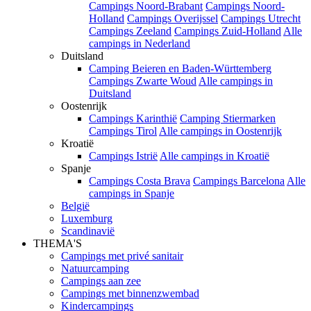
Campings Noord-Brabant
Campings Noord-
Holland
Campings Overijssel
Campings Utrecht
Campings Zeeland
Campings Zuid-Holland
Alle
campings in Nederland
Duitsland
Camping Beieren en Baden-Württemberg
Campings Zwarte Woud
Alle campings in
Duitsland
Oostenrijk
Campings Karinthië
Camping Stiermarken
Campings Tirol
Alle campings in Oostenrijk
Kroatië
Campings Istrië
Alle campings in Kroatië
Spanje
Campings Costa Brava
Campings Barcelona
Alle
campings in Spanje
België
Luxemburg
Scandinavië
THEMA'S
Campings met privé sanitair
Natuurcamping
Campings aan zee
Campings met binnenzwembad
Kindercampings