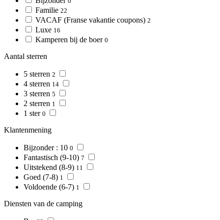
Bijzonder
0
Familie
22
VACAF (Franse vakantie coupons)
2
Luxe
16
Kamperen bij de boer
0
Aantal sterren
5 sterren
2
4 sterren
14
3 sterren
5
2 sterren
1
1 ster
0
Klantenmening
Bijzonder : 10
0
Fantastisch (9-10)
7
Uitstekend (8-9)
11
Goed (7-8)
1
Voldoende (6-7)
1
Diensten van de camping