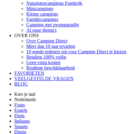
Naturistencampings Frankrijk
Minicampings
Kleine campings
Familiecampings
Camping met zwemparadijs
Al onze thema's
OVER ONS
Over Camping Direct
Meer dan 10 jaar ervaring
10 goede redenen om voor Camping Direct te kiezen
Betaling 100% veilig
Geen extra kosten
Realtime beschikbaarheid
FAVORIETEN
VEELGESTELDE VRAGEN
BLOG
Kies je taal
Nederlands
Frans
Engels
Duits
Italiaans
Spaans
Deens