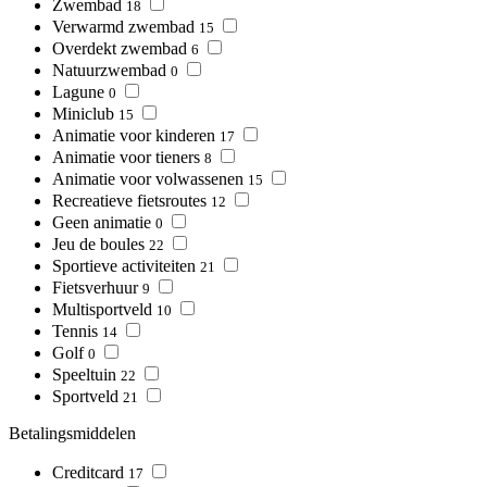
Zwembad
18
Verwarmd zwembad
15
Overdekt zwembad
6
Natuurzwembad
0
Lagune
0
Miniclub
15
Animatie voor kinderen
17
Animatie voor tieners
8
Animatie voor volwassenen
15
Recreatieve fietsroutes
12
Geen animatie
0
Jeu de boules
22
Sportieve activiteiten
21
Fietsverhuur
9
Multisportveld
10
Tennis
14
Golf
0
Speeltuin
22
Sportveld
21
Betalingsmiddelen
Creditcard
17