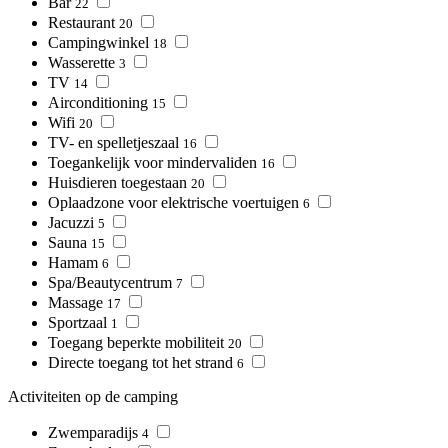
Bar
22
Restaurant
20
Campingwinkel
18
Wasserette
3
TV
14
Airconditioning
15
Wifi
20
TV- en spelletjeszaal
16
Toegankelijk voor mindervaliden
16
Huisdieren toegestaan
20
Oplaadzone voor elektrische voertuigen
6
Jacuzzi
5
Sauna
15
Hamam
6
Spa/Beautycentrum
7
Massage
17
Sportzaal
1
Toegang beperkte mobiliteit
20
Directe toegang tot het strand
6
Activiteiten op de camping
Zwemparadijs
4