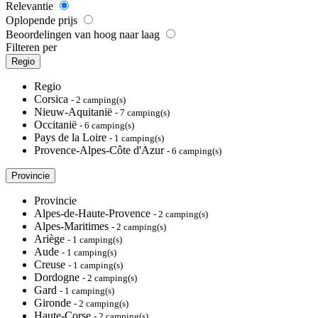
Relevantie
Oplopende prijs
Beoordelingen van hoog naar laag
Filteren per
Regio
Regio
Corsica
- 2 camping(s)
Nieuw-Aquitanië
- 7 camping(s)
Occitanië
- 6 camping(s)
Pays de la Loire
- 1 camping(s)
Provence-Alpes-Côte d'Azur
- 6 camping(s)
Provincie
Provincie
Alpes-de-Haute-Provence
- 2 camping(s)
Alpes-Maritimes
- 2 camping(s)
Ariège
- 1 camping(s)
Aude
- 1 camping(s)
Creuse
- 1 camping(s)
Dordogne
- 2 camping(s)
Gard
- 1 camping(s)
Gironde
- 2 camping(s)
Haute-Corse
- 2 camping(s)