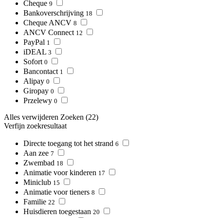
Cheque
9
Bankoverschrijving
18
Cheque ANCV
8
ANCV Connect
12
PayPal
1
iDEAL
3
Sofort
0
Bancontact
1
Alipay
0
Giropay
0
Przelewy
0
Alles verwijderen
Zoeken
(22)
Verfijn zoekresultaat
Directe toegang tot het strand
6
Aan zee
7
Zwembad
18
Animatie voor kinderen
17
Miniclub
15
Animatie voor tieners
8
Familie
22
Huisdieren toegestaan
20