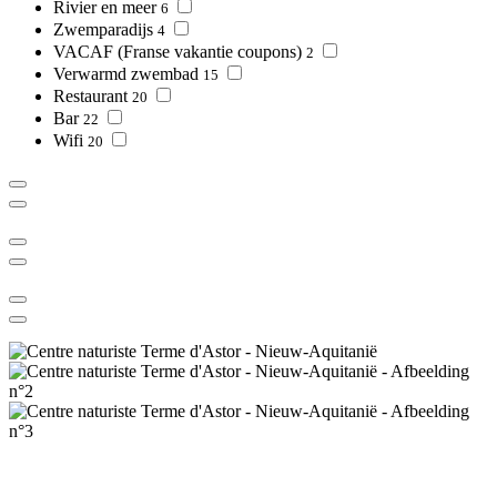
Rivier en meer
6
Zwemparadijs
4
VACAF (Franse vakantie coupons)
2
Verwarmd zwembad
15
Restaurant
20
Bar
22
Wifi
20