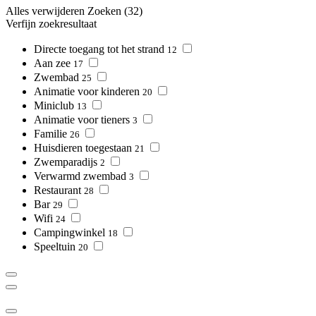
Alles verwijderen
Zoeken
(32)
Verfijn zoekresultaat
Directe toegang tot het strand
12
Aan zee
17
Zwembad
25
Animatie voor kinderen
20
Miniclub
13
Animatie voor tieners
3
Familie
26
Huisdieren toegestaan
21
Zwemparadijs
2
Verwarmd zwembad
3
Restaurant
28
Bar
29
Wifi
24
Campingwinkel
18
Speeltuin
20