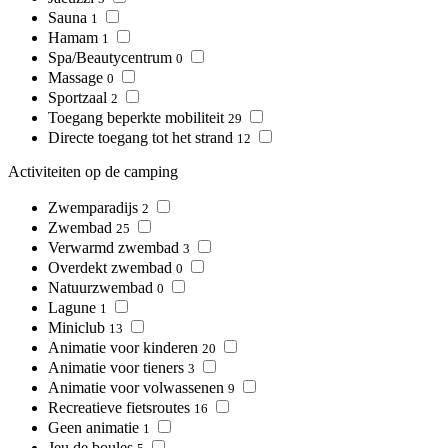
Sauna
1
Hamam
1
Spa/Beautycentrum
0
Massage
0
Sportzaal
2
Toegang beperkte mobiliteit
29
Directe toegang tot het strand
12
Activiteiten op de camping
Zwemparadijs
2
Zwembad
25
Verwarmd zwembad
3
Overdekt zwembad
0
Natuurzwembad
0
Lagune
1
Miniclub
13
Animatie voor kinderen
20
Animatie voor tieners
3
Animatie voor volwassenen
9
Recreatieve fietsroutes
16
Geen animatie
1
Jeu de boules