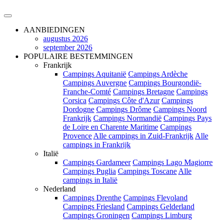
AANBIEDINGEN
augustus 2026
september 2026
POPULAIRE BESTEMMINGEN
Frankrijk
Campings Aquitanië
Campings Ardèche
Campings Auvergne
Campings Bourgondië-
Franche-Comté
Campings Bretagne
Campings
Corsica
Campings Côte d'Azur
Campings
Dordogne
Campings Drôme
Campings Noord
Frankrijk
Campings Normandië
Campings Pays
de Loire en Charente Maritime
Campings
Provence
Alle campings in Zuid-Frankrijk
Alle
campings in Frankrijk
Italië
Campings Gardameer
Campings Lago Magiorre
Campings Puglia
Campings Toscane
Alle
campings in Italië
Nederland
Campings Drenthe
Campings Flevoland
Campings Friesland
Campings Gelderland
Campings Groningen
Campings Limburg