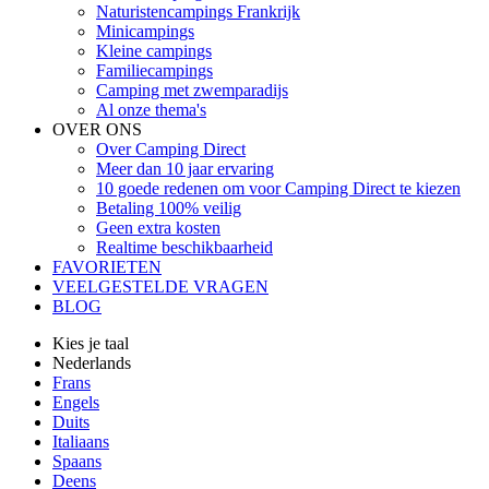
Naturistencampings Frankrijk
Minicampings
Kleine campings
Familiecampings
Camping met zwemparadijs
Al onze thema's
OVER ONS
Over Camping Direct
Meer dan 10 jaar ervaring
10 goede redenen om voor Camping Direct te kiezen
Betaling 100% veilig
Geen extra kosten
Realtime beschikbaarheid
FAVORIETEN
VEELGESTELDE VRAGEN
BLOG
Kies je taal
Nederlands
Frans
Engels
Duits
Italiaans
Spaans
Deens