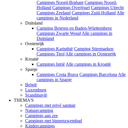
Campings Noord-Brabant
Campings Noord-
Holland
Campings Overijssel
Campings Utrecht
Campings Zeeland
Campings Zuid-Holland
Alle
campings in Nederland
Duitsland
Camping Beieren en Baden-Württemberg
Campings Zwarte Woud
Alle campings in
Duitsland
Oostenrijk
Campings Karinthië
Camping Stiermarken
Campings Tirol
Alle campings in Oostenrijk
Kroatië
Campings Istrië
Alle campings in Kroatië
Spanje
Campings Costa Brava
Campings Barcelona
Alle
campings in Spanje
België
Luxemburg
Scandinavië
THEMA'S
Campings met privé sanitair
Natuurcamping
Campings aan zee
Campings met binnenzwembad
Kindercampings