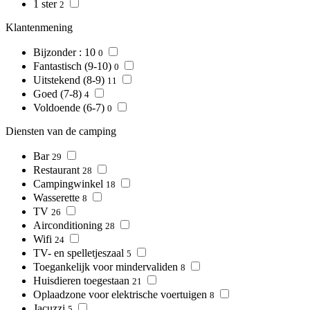
1 ster
2
Klantenmening
Bijzonder : 10
0
Fantastisch (9-10)
0
Uitstekend (8-9)
11
Goed (7-8)
4
Voldoende (6-7)
0
Diensten van de camping
Bar
29
Restaurant
28
Campingwinkel
18
Wasserette
8
TV
26
Airconditioning
28
Wifi
24
TV- en spelletjeszaal
5
Toegankelijk voor mindervaliden
8
Huisdieren toegestaan
21
Oplaadzone voor elektrische voertuigen
8
Jacuzzi
5