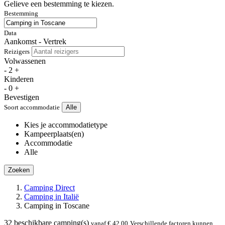
Gelieve een bestemming te kiezen.
Bestemming
Data
Aankomst - Vertrek
Reizigers
Volwassenen
-
2
+
Kinderen
-
0
+
Bevestigen
Soort accommodatie
Alle
Kies je accommodatietype
Kampeerplaats(en)
Accommodatie
Alle
Zoeken
Camping Direct
Camping in Italië
Camping in Toscane
32
beschikbare camping(s)
vanaf € 42,00
Verschillende factoren kunnen