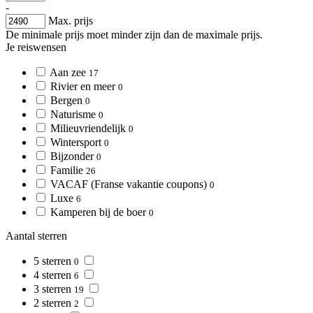
-
Max. prijs
De minimale prijs moet minder zijn dan de maximale prijs.
Je reiswensen
Aan zee
17
Rivier en meer
0
Bergen
0
Naturisme
0
Milieuvriendelijk
0
Wintersport
0
Bijzonder
0
Familie
26
VACAF (Franse vakantie coupons)
0
Luxe
6
Kamperen bij de boer
0
Aantal sterren
5 sterren
0
4 sterren
6
3 sterren
19
2 sterren
2