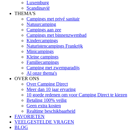
Luxemburg
Scandinavië
THEMA'S
Campings met privé sanitair
Natuurcamping
Campings aan zee
Campings met binnenzwembad
Kindercampings
Naturistencampings Frankrijk
Minicampings
Kleine campings
Familiecampings
Camping met zwemparadijs
Al onze thema's
OVER ONS
Over Camping Direct
Meer dan 10 jaar ervaring
10 goede redenen om voor Camping Direct te kiezen
Betaling 100% veilig
Geen extra kosten
Realtime beschikbaarheid
FAVORIETEN
VEELGESTELDE VRAGEN
BLOG