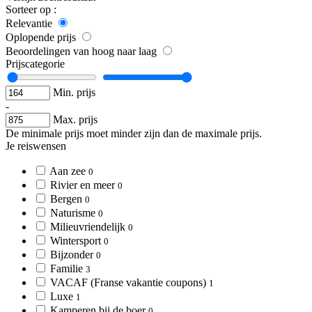
Sorteer op :
Relevantie
Oplopende prijs
Beoordelingen van hoog naar laag
Prijscategorie
Min. prijs
-
Max. prijs
De minimale prijs moet minder zijn dan de maximale prijs.
Je reiswensen
Aan zee
0
Rivier en meer
0
Bergen
0
Naturisme
0
Milieuvriendelijk
0
Wintersport
0
Bijzonder
0
Familie
3
VACAF (Franse vakantie coupons)
1
Luxe
1
Kamperen bij de boer
0