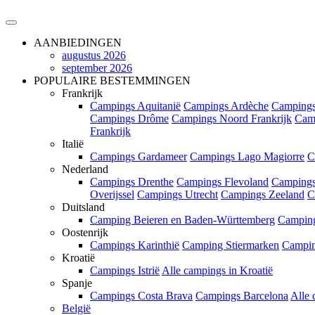
AANBIEDINGEN
augustus 2026
september 2026
POPULAIRE BESTEMMINGEN
Frankrijk
Campings Aquitanië
Campings Ardèche
Campings
Campings Drôme
Campings Noord Frankrijk
Cam
Frankrijk
Italië
Campings Gardameer
Campings Lago Magiorre
C
Nederland
Campings Drenthe
Campings Flevoland
Campings
Overijssel
Campings Utrecht
Campings Zeeland
C
Duitsland
Camping Beieren en Baden-Württemberg
Campin
Oostenrijk
Campings Karinthië
Camping Stiermarken
Campin
Kroatië
Campings Istrië
Alle campings in Kroatië
Spanje
Campings Costa Brava
Campings Barcelona
Alle 
België