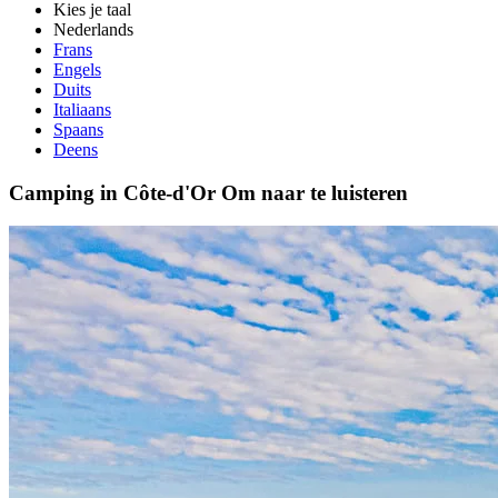
Kies je taal
Nederlands
Frans
Engels
Duits
Italiaans
Spaans
Deens
Camping in Côte-d'Or
Om naar te luisteren