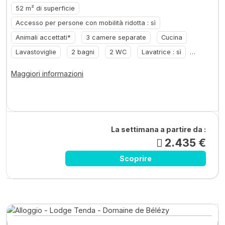
52 m² di superficie
Accesso per persone con mobilità ridotta : sì
Animali accettati*
3 camere separate
Cucina
Lavastoviglie
2 bagni
2 WC
Lavatrice : sì
Riscaldamento
... +4
Maggiori informazioni
La settimana a partire da :
2.435 €
Scoprire