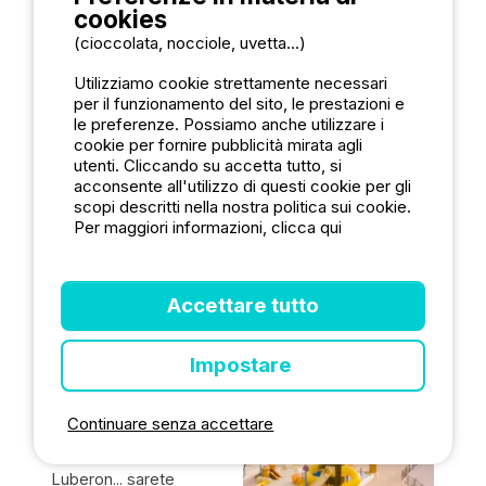
avec Olivier,
cookies
électriques,
peinture sur
alors penser
soie, dessin
(cioccolata, nocciole, uvetta...)
INFORMAZIONI SUL
à des bornes
de nus,…
de
CAMPEGGIO
sauf les
Utilizziamo cookie strettamente necessari
recharges.
randos, et
per il funzionamento del sito, le prestazioni e
Même en
les soirées
le preferenze. Possiamo anche utilizzare i
France 30 %
musique
cookie per fornire pubblicità mirata agli
des veh
classique par
Domaine de Bélézy *****
utenti. Cliccando su accetta tutto, si
vendus
les
Le vacanze sono
actuellement
acconsente all'utilizzo di questi cookie per gli
résidents).
sont
Le resto,
scopi descritti nella nostra politica sui cookie.
troppo corte per
électriques.
comment
Per maggiori informazioni, clicca qui
non approfittarne
C’est un
dire,…tous le
al massimo. Da
argument de
personnel et
bélézy non
vente des
les gérants
locations et
extras, mais
correrete questo
Accettare tutto
un business
la qualité des
rischio,: decine di
en soit !
plats n’est
svaghi e
pas au
Impostare
animazioni vi
rendez vous.
aspettano, anche
Seules les
pizzas sont
fuori stagione. Il
Continuare senza accettare
au niveau !
Mont Ventoux, il
En revanche
Parco naturale del
la supérette
Luberon... sarete
et ses plats