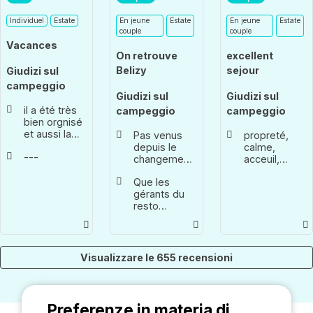
Individuel
Estate
En jeune
Estate
En jeune
Estate
couple
couple
Vacances
On retrouve
excellent
Belizy
sejour
Giudizi sul
campeggio
Giudizi sul
Giudizi sul
il a été très
campeggio
campeggio
bien orgnisé
et aussi la
Pas venus
propreté,
météo était
depuis le
calme,
---
bien
changement
acceuil,
de
restaurant,
Que les
gouvernance.
piscine,paysa
gérants du
On retrouve
tout est
resto
l’essentiel...
réunis pour
travaillent la
Tir à l’arc,
passer un
qualité de la
Travaux
excellent
cuisine.
manuels
séjour
Puisque la
(poterie,
Visualizzare le 655 recensioni
clientèle en
taillage de
juillet est
pierre,
très Benelux
activités
et donc avec
nautiques
Preferenze in materia di
voiture