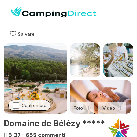
Salvare
Confrontare
Foto
Video
Domaine de Bélézy *****
8,37
-
655 commenti