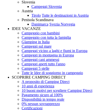
Slovenia
Campeggi Slovenia
Austria
Tirolo
Tutte le destinazioni in Austria
Penisola Scandinava
Danimarca
Svezia
Norvegia
IDEE VACANZE
Campeggio con bambini
Campeggio con tutta la famiglia
Glamping in Italia
Campeggi sul mare
Campeggi vicino a laghi e fiumi in Europa
Campeggi in montagna in Europa
Campeggi cani ammessi
Campeggi aperti tutto l'anno
Campeggi 5 stelle
Tutte le Idee di soggiorno in campeggio
SCOPRIRE CAMPING DIRECT
A proposito di Camping Direct
10 anni di esperienza
10 buoni motivi per scegliere Camping Direct
Pagamento sicuro al 100%
Disponibilità in tempo reale
0% nessun sovrapprezzo
Certificazioni