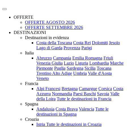
OFFERTE
OFFERTE AGOSTO 2026
OFFERTE SETTEMBRE 2026
DESTINAZIONI
Destinazioni in evidenza
Costa della Toscana
Costa Rei
Dolomiti
Jesolo
Lago di Garda
Provenza
Parigi
Italia
Abruzzo
Campania
Emilia Romagna
Friuli
Venezia Giulia
Lazio
Liguria
Lombardia
Marche
Piemonte
Puglia
Sardegna
Sicilia
Toscana
Trentino Alto Adige
Umbria
Valle d'Aosta
Veneto
Francia
Alpi Francesi
Bretagna
Camargue
Corsica
Costa
Azzurra
Normandia
Paesi Baschi
Savoia
Valle
della Loira
Tutte le destinazioni in Francia
Spagna
Andalusia
Costa Brava
Valencia
Tutte le
destinazioni in Spagna
Croazia
Istria
Tutte le destinazioni in Croazia