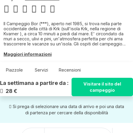
Il Campeggio Bor (***), aperto nel 1985, si trova nella parte
occidentale della città di Krk (sull'isola Krk, nella regione di
Kvarner ), a circa 10 minuti a piedi dal mare. E' circondato da
muri a secco, ulivi e pini, un'atmosfera perfetta per chi ama
trascorrere le vacanze su un'isola. Gli ospiti del campeggio
hanno a disposizione piazzole ombreggiate o meno
ombreggiate con attacchi elettrici, market e servizi igienici con
Maggiori informazioni
dotazioni moderne, lavatrici e asciugatrici. Il campeggio, con la
sua area che si estende per più di un ettaro, si trova a circa
600 metri dal mare, ed accetta unicamente ospiti con la
Piazzole
Servizi
Recensioni
propria tenda, camper o roulotte. I numeri del campeggio Bor:
- superficie: 1,6 ettari - 150 piazzole per camper e roulotte
La settimana a partire da :
Visitare il sito del
(80-130m²; ognuna dotata di colonnina dell'elettricità (10A) ) -
150 piazzole per tenda (piazzole libere non numerate) - 20
campeggio
28 €
cabine doccia, 20 bagni, 2 bagni per diversamente abili, bagno
chimico. Tutto ciò che facciamo in campeggio, lo facciamo in
famiglia! La nostra storia è intessuta del lavoro delle nostre
Si prega di selezionare una data di arrivo e poi una data
mani, dei nostri cuori e del nostro amore! Il campeggio si trova
di partenza per cercare della disponibilità
su un terreno che ha bisogno di cure e amore. Tra gli altri
vantaggi, offriamo una tranquilla oasi verde. A soli 10 minuti dal
centro, potrete godere di un'incantevole vista sulla città.