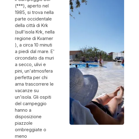
aus und
(***), aperto nel
immer sehr
1985, si trova nella
sauber . Das
parte occidentale
Restaurant
im Camp
della città di Krk
sehr schön
(sull'isola Krk, nella
und sauber .
regione di Kvarner
Sehr gutes
), a circa 10 minuti
Essen und
a piedi dal mare. E'
freundliches
Personal. Wir
circondato da muri
kommen
a secco, ulivi e
sicher
pini, un'atmosfera
wieder und
perfetta per chi
können es
absolut
ama trascorrere le
weiterempfehlen.
vacanze su
Vielen Dank
un'isola. Gli ospiti
für den
del campeggio
schönen
Aufenthalt.
hanno a
disposizione
piazzole
ombreggiate o
meno