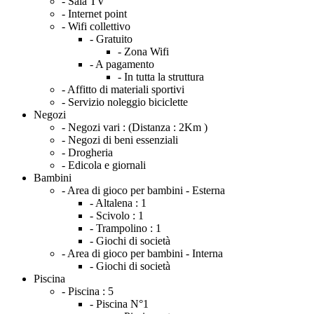
- Sala TV
- Internet point
- Wifi collettivo
- Gratuito
- Zona Wifi
- A pagamento
- In tutta la struttura
- Affitto di materiali sportivi
- Servizio noleggio biciclette
Negozi
- Negozi vari :
(Distanza : 2Km )
- Negozi di beni essenziali
- Drogheria
- Edicola e giornali
Bambini
- Area di gioco per bambini - Esterna
- Altalena :
1
- Scivolo :
1
- Trampolino :
1
- Giochi di società
- Area di gioco per bambini - Interna
- Giochi di società
Piscina
- Piscina :
5
- Piscina N°1