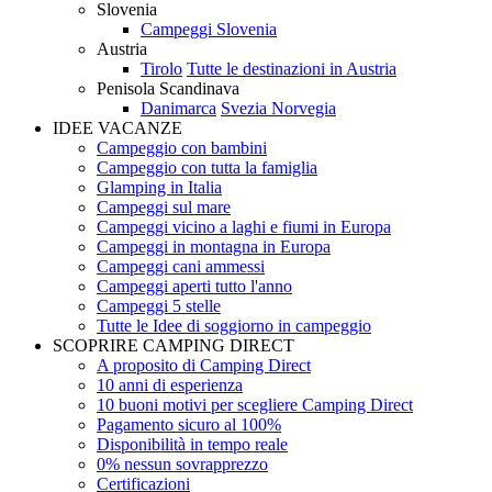
Slovenia
Campeggi Slovenia
Austria
Tirolo
Tutte le destinazioni in Austria
Penisola Scandinava
Danimarca
Svezia
Norvegia
IDEE VACANZE
Campeggio con bambini
Campeggio con tutta la famiglia
Glamping in Italia
Campeggi sul mare
Campeggi vicino a laghi e fiumi in Europa
Campeggi in montagna in Europa
Campeggi cani ammessi
Campeggi aperti tutto l'anno
Campeggi 5 stelle
Tutte le Idee di soggiorno in campeggio
SCOPRIRE CAMPING DIRECT
A proposito di Camping Direct
10 anni di esperienza
10 buoni motivi per scegliere Camping Direct
Pagamento sicuro al 100%
Disponibilità in tempo reale
0% nessun sovrapprezzo
Certificazioni