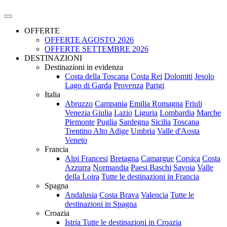
OFFERTE
OFFERTE AGOSTO 2026
OFFERTE SETTEMBRE 2026
DESTINAZIONI
Destinazioni in evidenza
Costa della Toscana
Costa Rei
Dolomiti
Jesolo
Lago di Garda
Provenza
Parigi
Italia
Abruzzo
Campania
Emilia Romagna
Friuli
Venezia Giulia
Lazio
Liguria
Lombardia
Marche
Piemonte
Puglia
Sardegna
Sicilia
Toscana
Trentino Alto Adige
Umbria
Valle d'Aosta
Veneto
Francia
Alpi Francesi
Bretagna
Camargue
Corsica
Costa
Azzurra
Normandia
Paesi Baschi
Savoia
Valle
della Loira
Tutte le destinazioni in Francia
Spagna
Andalusia
Costa Brava
Valencia
Tutte le
destinazioni in Spagna
Croazia
Istria
Tutte le destinazioni in Croazia