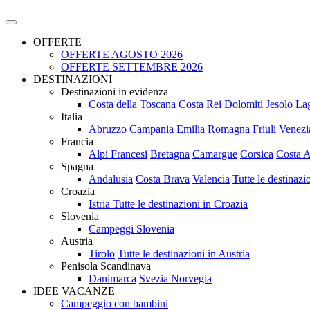
OFFERTE
OFFERTE AGOSTO 2026
OFFERTE SETTEMBRE 2026
DESTINAZIONI
Destinazioni in evidenza
Costa della Toscana
Costa Rei
Dolomiti
Jesolo
La
Italia
Abruzzo
Campania
Emilia Romagna
Friuli Venezi
Francia
Alpi Francesi
Bretagna
Camargue
Corsica
Costa A
Spagna
Andalusia
Costa Brava
Valencia
Tutte le destinaz
Croazia
Istria
Tutte le destinazioni in Croazia
Slovenia
Campeggi Slovenia
Austria
Tirolo
Tutte le destinazioni in Austria
Penisola Scandinava
Danimarca
Svezia
Norvegia
IDEE VACANZE
Campeggio con bambini