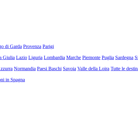
go di Garda
Provenza
Parigi
a Giulia
Lazio
Liguria
Lombardia
Marche
Piemonte
Puglia
Sardegna
S
zzurra
Normandia
Paesi Baschi
Savoia
Valle della Loira
Tutte le desti
ioni in Spagna