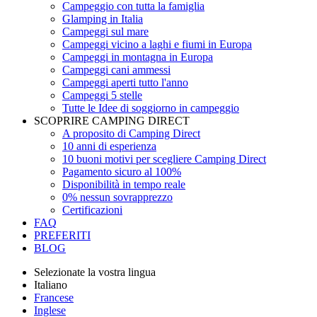
Campeggio con tutta la famiglia
Glamping in Italia
Campeggi sul mare
Campeggi vicino a laghi e fiumi in Europa
Campeggi in montagna in Europa
Campeggi cani ammessi
Campeggi aperti tutto l'anno
Campeggi 5 stelle
Tutte le Idee di soggiorno in campeggio
SCOPRIRE CAMPING DIRECT
A proposito di Camping Direct
10 anni di esperienza
10 buoni motivi per scegliere Camping Direct
Pagamento sicuro al 100%
Disponibilità in tempo reale
0% nessun sovrapprezzo
Certificazioni
FAQ
PREFERITI
BLOG
Selezionate la vostra lingua
Italiano
Francese
Inglese