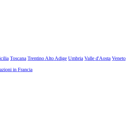
icilia
Toscana
Trentino Alto Adige
Umbria
Valle d'Aosta
Veneto
nazioni in Francia