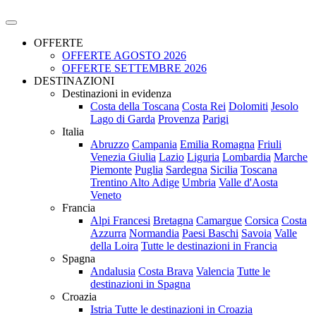
OFFERTE
OFFERTE AGOSTO 2026
OFFERTE SETTEMBRE 2026
DESTINAZIONI
Destinazioni in evidenza
Costa della Toscana
Costa Rei
Dolomiti
Jesolo
Lago di Garda
Provenza
Parigi
Italia
Abruzzo
Campania
Emilia Romagna
Friuli
Venezia Giulia
Lazio
Liguria
Lombardia
Marche
Piemonte
Puglia
Sardegna
Sicilia
Toscana
Trentino Alto Adige
Umbria
Valle d'Aosta
Veneto
Francia
Alpi Francesi
Bretagna
Camargue
Corsica
Costa
Azzurra
Normandia
Paesi Baschi
Savoia
Valle
della Loira
Tutte le destinazioni in Francia
Spagna
Andalusia
Costa Brava
Valencia
Tutte le
destinazioni in Spagna
Croazia
Istria
Tutte le destinazioni in Croazia