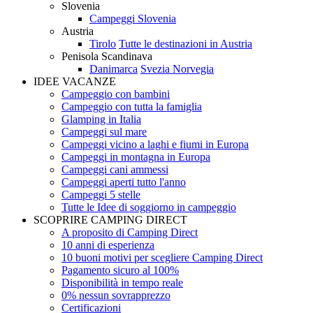
Slovenia
Campeggi Slovenia
Austria
Tirolo
Tutte le destinazioni in Austria
Penisola Scandinava
Danimarca
Svezia
Norvegia
IDEE VACANZE
Campeggio con bambini
Campeggio con tutta la famiglia
Glamping in Italia
Campeggi sul mare
Campeggi vicino a laghi e fiumi in Europa
Campeggi in montagna in Europa
Campeggi cani ammessi
Campeggi aperti tutto l'anno
Campeggi 5 stelle
Tutte le Idee di soggiorno in campeggio
SCOPRIRE CAMPING DIRECT
A proposito di Camping Direct
10 anni di esperienza
10 buoni motivi per scegliere Camping Direct
Pagamento sicuro al 100%
Disponibilità in tempo reale
0% nessun sovrapprezzo
Certificazioni