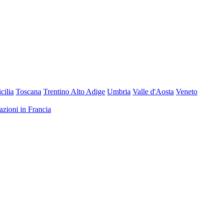
icilia
Toscana
Trentino Alto Adige
Umbria
Valle d'Aosta
Veneto
nazioni in Francia