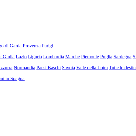
go di Garda
Provenza
Parigi
a Giulia
Lazio
Liguria
Lombardia
Marche
Piemonte
Puglia
Sardegna
S
zzurra
Normandia
Paesi Baschi
Savoia
Valle della Loira
Tutte le desti
ioni in Spagna