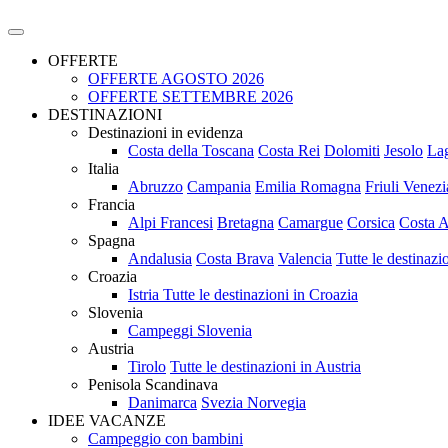
OFFERTE
OFFERTE AGOSTO 2026
OFFERTE SETTEMBRE 2026
DESTINAZIONI
Destinazioni in evidenza
Costa della Toscana
Costa Rei
Dolomiti
Jesolo
La
Italia
Abruzzo
Campania
Emilia Romagna
Friuli Venezi
Francia
Alpi Francesi
Bretagna
Camargue
Corsica
Costa A
Spagna
Andalusia
Costa Brava
Valencia
Tutte le destinaz
Croazia
Istria
Tutte le destinazioni in Croazia
Slovenia
Campeggi Slovenia
Austria
Tirolo
Tutte le destinazioni in Austria
Penisola Scandinava
Danimarca
Svezia
Norvegia
IDEE VACANZE
Campeggio con bambini