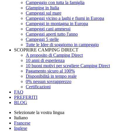
Campeggio con tutta la famiglia
Glamping in Italia
Campeggi sul mare
Campeggi vicino a laghi e fiumi in Europa
Campeggi in montagna in Europa
Campeggi cani ammessi
Campeggi aperti tutto l'anno
Campeggi 5 stelle
Tutte le Idee di soggiorno in campeggio
SCOPRIRE CAMPING DIRECT
A proposito di Camping Direct
10 anni di esperienza
10 buoni motivi per scegliere Camping Direct
Pagamento sicuro al 100%
Disponibilità in tempo reale
0% nessun sovrapprezzo
Certificazioni
FAQ
PREFERITI
BLOG
Selezionate la vostra lingua
Italiano
Francese
Inglese