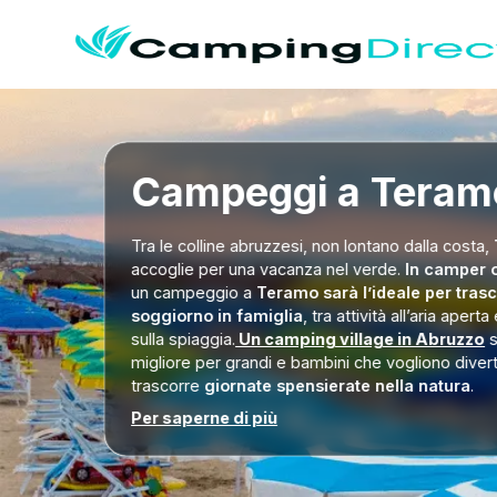
Campeggi a Teram
Tra le colline abruzzesi, non lontano dalla costa,
accoglie per una vacanza nel verde.
In camper o
un campeggio a
Teramo sarà l’ideale per tras
soggiorno in famiglia
, tra attività all’aria apert
sulla spiaggia.
Un camping village in Abruzzo
s
migliore per grandi e bambini che vogliono divert
trascorre
giornate spensierate nella natura
.
Per saperne di più