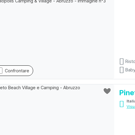
Rist
Baby
Confrontare
Pine
Ital
Visu