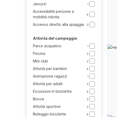
Jacuzzi
1
Accessibilità persone a
4
mobilità ridotta
Accesso diretto alla spiaggia
3
Attività del campeggio
Parco acquatico
1
Piscina
3
Mini club
2
Attività per bambini
4
Animazione ragazzi
1
Attività per adulti
3
Escursioni in bicicletta
4
Bocce
3
Attività sportive
2
Noleggio biciclette
4