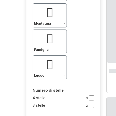
Montagna
1
Famiglia
6
Lusso
3
Numero di stelle
4 stelle
3
3 stelle
2