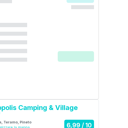
opolis Camping & Village
*
ia, Teramo, Pineto
6,99 / 10
alizzare la mappa