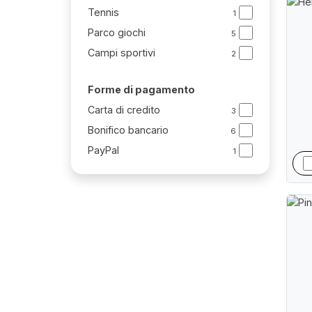
Tennis
1
Parco giochi
5
Campi sportivi
2
Forme di pagamento
Carta di credito
3
Bonifico bancario
6
PayPal
1