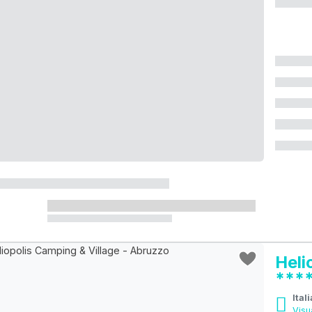
Heli
***
Ital
Visu