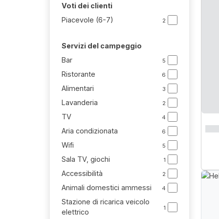
Voti dei clienti
Piacevole (6-7)
2
Servizi del campeggio
Bar
5
Ristorante
6
Alimentari
3
Lavanderia
2
TV
4
Aria condizionata
6
Wifi
5
Sala TV, giochi
1
Accessibilità
2
Animali domestici ammessi
4
Stazione di ricarica veicolo
1
elettrico