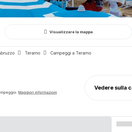
Date
Tipolo
Viaggiatori
Arrivo -
allog
Chiudere
Visualizzare la mappa
Partenza
Tutti
Abruzzo
Teramo
Campeggi a Teramo
 campeggio.
Maggiori informazioni