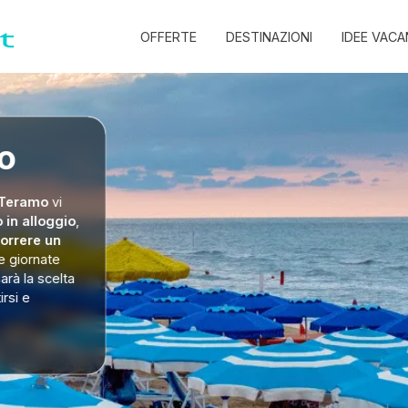
OFFERTE
DESTINAZIONI
IDEE VACA
o
Teramo
vi
 in alloggio
,
correre un
a e giornate
arà la scelta
irsi e