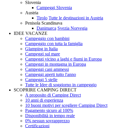
Slovenia
Campeggi Slovenia
Austria
Tirolo
Tutte le destinazioni in Austria
Penisola Scandinava
Danimarca
Svezia
Norvegia
IDEE VACANZE
Campeggio con bambini
Campeggio con tutta la famiglia
Glamping in Italia
Campeggi sul mare
Campeggi vicino a laghi e fiumi in Europa
Campeggi in montagna in Europa
Campeggi cani ammessi
Campeggi aperti tutto l'anno
Campeggi 5 stelle
Tutte le Idee di soggiorno in campeggio
SCOPRIRE CAMPING DIRECT
A proposito di Camping Direct
10 anni di esperienza
10 buoni motivi per scegliere Camping Direct
Pagamento sicuro al 100%
Disponibilità in tempo reale
0% nessun sovrapprezzo
Certificazioni