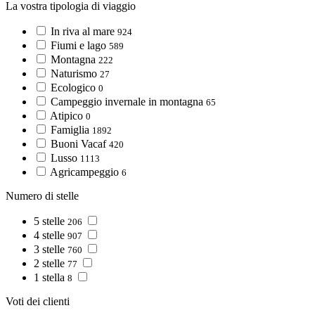
La vostra tipologia di viaggio
In riva al mare
924
Fiumi e lago
589
Montagna
222
Naturismo
27
Ecologico
0
Campeggio invernale in montagna
65
Atipico
0
Famiglia
1892
Buoni Vacaf
420
Lusso
1113
Agricampeggio
6
Numero di stelle
5 stelle
206
4 stelle
907
3 stelle
760
2 stelle
77
1 stella
8
Voti dei clienti