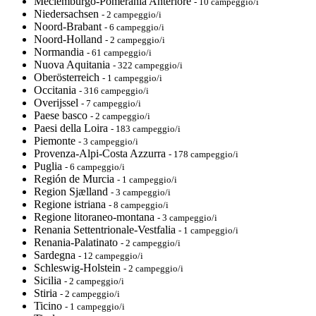
Meclemburgo-Pomerania Anteriore
- 10 campeggio/i
Niedersachsen
- 2 campeggio/i
Noord-Brabant
- 6 campeggio/i
Noord-Holland
- 2 campeggio/i
Normandia
- 61 campeggio/i
Nuova Aquitania
- 322 campeggio/i
Oberösterreich
- 1 campeggio/i
Occitania
- 316 campeggio/i
Overijssel
- 7 campeggio/i
Paese basco
- 2 campeggio/i
Paesi della Loira
- 183 campeggio/i
Piemonte
- 3 campeggio/i
Provenza-Alpi-Costa Azzurra
- 178 campeggio/i
Puglia
- 6 campeggio/i
Región de Murcia
- 1 campeggio/i
Region Sjælland
- 3 campeggio/i
Regione istriana
- 8 campeggio/i
Regione litoraneo-montana
- 3 campeggio/i
Renania Settentrionale-Vestfalia
- 1 campeggio/i
Renania-Palatinato
- 2 campeggio/i
Sardegna
- 12 campeggio/i
Schleswig-Holstein
- 2 campeggio/i
Sicilia
- 2 campeggio/i
Stiria
- 2 campeggio/i
Ticino
- 1 campeggio/i