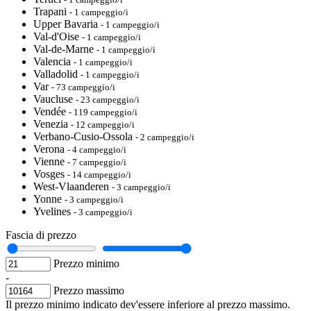
Trapani
- 1 campeggio/i
Upper Bavaria
- 1 campeggio/i
Val-d'Oise
- 1 campeggio/i
Val-de-Marne
- 1 campeggio/i
Valencia
- 1 campeggio/i
Valladolid
- 1 campeggio/i
Var
- 73 campeggio/i
Vaucluse
- 23 campeggio/i
Vendée
- 119 campeggio/i
Venezia
- 12 campeggio/i
Verbano-Cusio-Ossola
- 2 campeggio/i
Verona
- 4 campeggio/i
Vienne
- 7 campeggio/i
Vosges
- 14 campeggio/i
West-Vlaanderen
- 3 campeggio/i
Yonne
- 3 campeggio/i
Yvelines
- 3 campeggio/i
Fascia di prezzo
Prezzo minimo
-
Prezzo massimo
Il prezzo minimo indicato dev'essere inferiore al prezzo massimo.