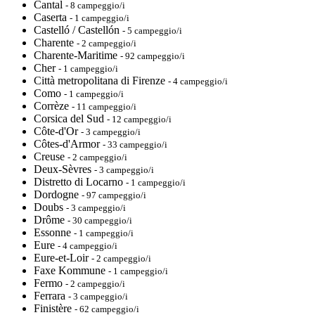
Cantal
- 8 campeggio/i
Caserta
- 1 campeggio/i
Castelló / Castellón
- 5 campeggio/i
Charente
- 2 campeggio/i
Charente-Maritime
- 92 campeggio/i
Cher
- 1 campeggio/i
Città metropolitana di Firenze
- 4 campeggio/i
Como
- 1 campeggio/i
Corrèze
- 11 campeggio/i
Corsica del Sud
- 12 campeggio/i
Côte-d'Or
- 3 campeggio/i
Côtes-d'Armor
- 33 campeggio/i
Creuse
- 2 campeggio/i
Deux-Sèvres
- 3 campeggio/i
Distretto di Locarno
- 1 campeggio/i
Dordogne
- 97 campeggio/i
Doubs
- 3 campeggio/i
Drôme
- 30 campeggio/i
Essonne
- 1 campeggio/i
Eure
- 4 campeggio/i
Eure-et-Loir
- 2 campeggio/i
Faxe Kommune
- 1 campeggio/i
Fermo
- 2 campeggio/i
Ferrara
- 3 campeggio/i
Finistère
- 62 campeggio/i