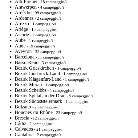
Alti-Pirenei
- 18 campeggio/i
Antwerpen
- 4 campeggio/i
Ardèche
- 99 campeggio/i
Ardennes
- 2 campeggio/i
Arezzo
- 1 campeggio/i
Ariège
- 15 campeggio/i
Asturie
- 2 campeggio/i
Aube
- 1 campeggio/i
Aude
- 19 campeggio/i
Aveyron
- 35 campeggio/i
Barcelona
- 11 campeggio/i
Basso-Reno
- 3 campeggio/i
Bezirk Grieskirchen
- 1 campeggio/i
Bezirk Innsbruck-Land
- 1 campeggio/i
Bezirk Klagenfurt-Land
- 1 campeggio/i
Bezirk Murau
- 1 campeggio/i
Bezirk Scheibbs
- 1 campeggio/i
Bezirk Spittal an der Drau
- 5 campeggio/i
Bezirk Südoststeiermark
- 1 campeggio/i
Bolzano
- 2 campeggio/i
Bouches-du-Rhône
- 23 campeggio/i
Brescia
- 12 campeggio/i
Cádiz
- 2 campeggio/i
Calvados
- 21 campeggio/i
Cantabria
- 2 campeggio/i