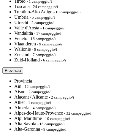
Tirolo
- 1 campeggio/i
Toscana
- 24 campeggio/i
Trentino-Alto Adige
- 10 campeggio/i
Umbria
- 5 campeggio/i
Utrecht
- 2 campeggio/i
Valle d'Aosta
- 1 campeggio/i
Vandalitia
- 17 campeggio/i
Veneto
- 16 campeggio/i
Vlaanderen
- 9 campeggio/i
Wallonie
- 8 campeggio/i
Zeeland
- 7 campeggio/i
Zuid-Holland
- 6 campeggio/i
Provincia
Provincia
Ain
- 12 campeggio/i
Aisne
- 2 campeggio/i
Alacant / Alicante
- 2 campeggio/i
Allier
- 1 campeggio/i
Almería
- 4 campeggio/i
Alpes-de-Haute-Provence
- 32 campeggio/i
Alpi Marittime
- 10 campeggio/i
Alta Savoia
- 16 campeggio/i
Alta-Garonna
- 9 campeggio/i