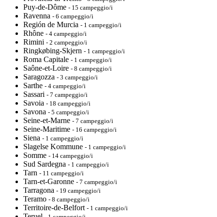
Puy-de-Dôme
- 15 campeggio/i
Ravenna
- 6 campeggio/i
Región de Murcia
- 1 campeggio/i
Rhône
- 4 campeggio/i
Rimini
- 2 campeggio/i
Ringkøbing-Skjern
- 1 campeggio/i
Roma Capitale
- 1 campeggio/i
Saône-et-Loire
- 8 campeggio/i
Saragozza
- 3 campeggio/i
Sarthe
- 4 campeggio/i
Sassari
- 7 campeggio/i
Savoia
- 18 campeggio/i
Savona
- 5 campeggio/i
Seine-et-Marne
- 7 campeggio/i
Seine-Maritime
- 16 campeggio/i
Siena
- 1 campeggio/i
Slagelse Kommune
- 1 campeggio/i
Somme
- 14 campeggio/i
Sud Sardegna
- 1 campeggio/i
Tarn
- 11 campeggio/i
Tarn-et-Garonne
- 7 campeggio/i
Tarragona
- 19 campeggio/i
Teramo
- 8 campeggio/i
Territoire-de-Belfort
- 1 campeggio/i
Teruel
- 1 campeggio/i