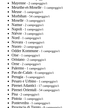
Mayenne
- 2 campeggio/i
Meurthe-et-Moselle
- 1 campeggio/i
Meuse
- 1 campeggio/i
Morbihan
- 54 campeggio/i
Moselle
- 3 campeggio/i
Namur
- 2 campeggio/i
Napoli
- 1 campeggio/i
Nièvre
- 3 campeggio/i
Nord
- 1 campeggio/i
Novara
- 1 campeggio/i
Nuoro
- 2 campeggio/i
Odder Kommune
- 1 campeggio/i
Oise
- 1 campeggio/i
Oristano
- 2 campeggio/i
Orne
- 2 campeggio/i
Palermo
- 1 campeggio/i
Pas-de-Calais
- 6 campeggio/i
Perugia
- 5 campeggio/i
Pesaro e Urbino
- 1 campeggio/i
Pirenei Atlantici
- 17 campeggio/i
Pirenei Orientali
- 54 campeggio/i
Pisa
- 2 campeggio/i
Pistoia
- 1 campeggio/i
Pontevedra
- 1 campeggio/i
Provincia di Trento
- 8 campeggio/i