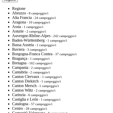
Regione
Abruzzo
- 8 campeggio/i
Alta Francia
- 24 campeggio/i
Aragona
- 10 campeggio/i
Assia
- 1 campeggio/i
Asturie
- 2 campeggio/i
Auvergne-Rhône-Alpes
- 242 campeggio/i
Baden-Württemberg
- 1 campeggio/i
Bassa Austria
- 1 campeggio/i
Baviera
- 3 campeggio/i
Borgogna-Franca Contea
- 37 campeggio/i
Bragança
- 1 campeggio/i
Bretagna
- 162 campeggio/i
Campania
- 2 campeggio/i
Cantabria
- 2 campeggio/i
Canton Clervaux
- 1 campeggio/i
Canton Diekirch
- 1 campeggio/i
Canton Mersch
- 1 campeggio/i
Canton Wiltz
- 2 campeggio/i
Carinzia
- 6 campeggio/i
Castiglia e León
- 1 campeggio/i
Catalogna
- 57 campeggio/i
Centro
- 28 campeggio/i
Comunità Valenzana