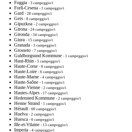
Foggia
- 3 campeggio/i
Forlì-Cesena
- 1 campeggio/i
Gard
- 28 campeggio/i
Gers
- 8 campeggio/i
Gipuzkoa
- 2 campeggio/i
Girona
- 24 campeggio/i
Gironda
- 34 campeggio/i
Giura
- 15 campeggio/i
Granada
- 3 campeggio/i
Grosseto
- 7 campeggio/i
Guldborgsund Kommune
- 1 campeggio/i
Haut-Rhin
- 5 campeggio/i
Haute-Corse
- 9 campeggio/i
Haute-Loire
- 6 campeggio/i
Haute-Marne
- 4 campeggio/i
Haute-Saône
- 1 campeggio/i
Haute-Vienne
- 2 campeggio/i
Hautes-Alpes
- 17 campeggio/i
Hedensted Kommune
- 2 campeggio/i
Henne Strand
- 1 campeggio/i
Hérault
- 60 campeggio/i
Huelva
- 2 campeggio/i
Huesca
- 6 campeggio/i
Ille-et-Vilaine
- 13 campeggio/i
Imperia
- 4 campeggio/i