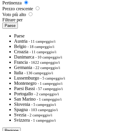
Pertinenza
Prezzo crescente
Voto più alto
Filtrare per
Paese
Paese
Austria
- 11 campeggio/i
Belgio
- 18 campeggio/i
Croazia
- 11 campeggio/i
Danimarca
- 10 campeggio/i
Francia
- 1622 campeggio/i
Germania
- 22 campeggio/i
Italia
- 136 campeggio/i
Lussemburgo
- 5 campeggio/i
Montenegro
- 1 campeggio/i
Paesi Bassi
- 57 campeggio/i
Portogallo
- 2 campeggio/i
San Marino
- 1 campeggio/i
Slovenia
- 5 campeggio/i
Spagna
- 103 campeggio/i
Svezia
- 2 campeggio/i
Svizzera
- 1 campeggio/i
Regione