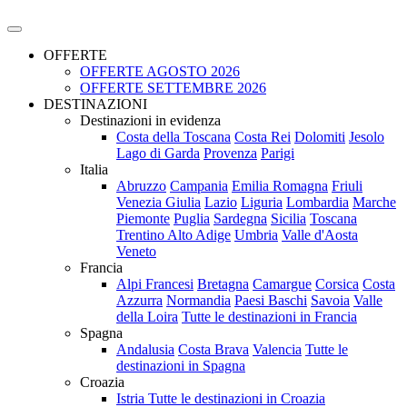
OFFERTE
OFFERTE AGOSTO 2026
OFFERTE SETTEMBRE 2026
DESTINAZIONI
Destinazioni in evidenza
Costa della Toscana
Costa Rei
Dolomiti
Jesolo
Lago di Garda
Provenza
Parigi
Italia
Abruzzo
Campania
Emilia Romagna
Friuli
Venezia Giulia
Lazio
Liguria
Lombardia
Marche
Piemonte
Puglia
Sardegna
Sicilia
Toscana
Trentino Alto Adige
Umbria
Valle d'Aosta
Veneto
Francia
Alpi Francesi
Bretagna
Camargue
Corsica
Costa
Azzurra
Normandia
Paesi Baschi
Savoia
Valle
della Loira
Tutte le destinazioni in Francia
Spagna
Andalusia
Costa Brava
Valencia
Tutte le
destinazioni in Spagna
Croazia
Istria
Tutte le destinazioni in Croazia