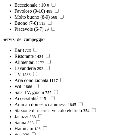
Eccezionale : 10
0
Favoloso (9-10)
489
Molto buono (8-9)
568
Buono (7-8)
113
Piacevole (6-7)
29
Servizi del campeggio
Bar
1723
Ristorante
1424
Alimentari
1177
Lavanderia
292
TV
1533
Aria condizionata
1117
Wifi
1866
Sala TV, giochi
757
Accessibilità
1151
Animali domestici ammessi
1845
Stazione di ricarica veicolo elettrico
354
Jacuzzi
388
Sauna
333
Hammam
186
Spa
230