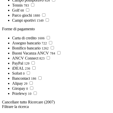
Campo polisportivo
926
Tennis
783
Golf
68
Parco giochi
1880
Campi sportivi
1549
Forme di pagamento
Carta di credito
1606
Assegno bancario
722
Bonifico bancario
1262
Buoni Vacanza ANCV
784
ANCV Connect
823
PayPal
129
iDEAL
236
Sofort
0
Bancontact
186
Alipay
29
Giropay
0
Przelewy
10
Cancellare tutto
Ricercare
(2007)
Filtrare la ricerca