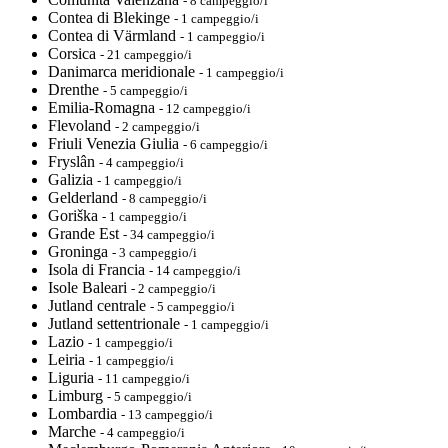
- 8 campeggio/i
Contea di Blekinge
- 1 campeggio/i
Contea di Värmland
- 1 campeggio/i
Corsica
- 21 campeggio/i
Danimarca meridionale
- 1 campeggio/i
Drenthe
- 5 campeggio/i
Emilia-Romagna
- 12 campeggio/i
Flevoland
- 2 campeggio/i
Friuli Venezia Giulia
- 6 campeggio/i
Fryslân
- 4 campeggio/i
Galizia
- 1 campeggio/i
Gelderland
- 8 campeggio/i
Goriška
- 1 campeggio/i
Grande Est
- 34 campeggio/i
Groninga
- 3 campeggio/i
Isola di Francia
- 14 campeggio/i
Isole Baleari
- 2 campeggio/i
Jutland centrale
- 5 campeggio/i
Jutland settentrionale
- 1 campeggio/i
Lazio
- 1 campeggio/i
Leiria
- 1 campeggio/i
Liguria
- 11 campeggio/i
Limburg
- 5 campeggio/i
Lombardia
- 13 campeggio/i
Marche
- 4 campeggio/i