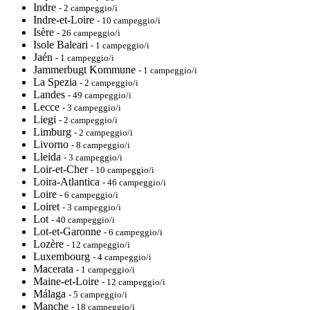
Indre
- 2 campeggio/i
Indre-et-Loire
- 10 campeggio/i
Isère
- 26 campeggio/i
Isole Baleari
- 1 campeggio/i
Jaén
- 1 campeggio/i
Jammerbugt Kommune
- 1 campeggio/i
La Spezia
- 2 campeggio/i
Landes
- 49 campeggio/i
Lecce
- 3 campeggio/i
Liegi
- 2 campeggio/i
Limburg
- 2 campeggio/i
Livorno
- 8 campeggio/i
Lleida
- 3 campeggio/i
Loir-et-Cher
- 10 campeggio/i
Loira-Atlantica
- 46 campeggio/i
Loire
- 6 campeggio/i
Loiret
- 3 campeggio/i
Lot
- 40 campeggio/i
Lot-et-Garonne
- 6 campeggio/i
Lozère
- 12 campeggio/i
Luxembourg
- 4 campeggio/i
Macerata
- 1 campeggio/i
Maine-et-Loire
- 12 campeggio/i
Málaga
- 5 campeggio/i
Manche
- 18 campeggio/i