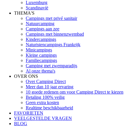
Luxemburg
Scandinavië
THEMA'S
Campings met privé sanitair
Natuurcamping
Campings aan zee
Campings met binnenzwembad
Kindercampings
Naturistencampings Frankrijk
Minicampings
Kleine campings
Familiecampings
Camping met zwemparadijs
Al onze thema's
OVER ONS
Over Camping Direct
Meer dan 10 jaar ervaring
10 goede redenen om voor Camping Direct te kiezen
Betaling 100% veilig
Geen extra kosten
Realtime beschikbaarheid
FAVORIETEN
VEELGESTELDE VRAGEN
BLOG