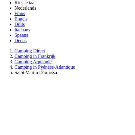
Kies je taal
Nederlands
Frans
Engels
Duits
Italiaans
Spaans
Deens
Camping Direct
Camping in Frankrijk
Camping Aquitanië
Camping in Pyénées-Atlantique
Saint Martin D'arrossa