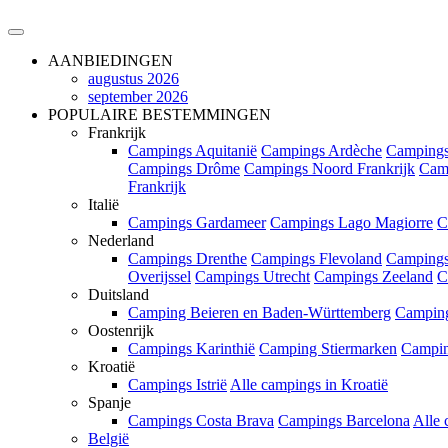
AANBIEDINGEN
augustus 2026
september 2026
POPULAIRE BESTEMMINGEN
Frankrijk
Campings Aquitanië
Campings Ardèche
Campings
Campings Drôme
Campings Noord Frankrijk
Cam
Frankrijk
Italië
Campings Gardameer
Campings Lago Magiorre
C
Nederland
Campings Drenthe
Campings Flevoland
Campings
Overijssel
Campings Utrecht
Campings Zeeland
C
Duitsland
Camping Beieren en Baden-Württemberg
Campin
Oostenrijk
Campings Karinthië
Camping Stiermarken
Campin
Kroatië
Campings Istrië
Alle campings in Kroatië
Spanje
Campings Costa Brava
Campings Barcelona
Alle 
België