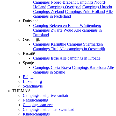
Campings Noord-Brabant
Campings Noord-
Holland
Campings Overijssel
Campings Utrecht
Campings Zeeland
Campings Zuid-Holland
Alle
campings in Nederland
Duitsland
Camping Beieren en Baden-Württemberg
Campings Zwarte Woud
Alle campings in
Duitsland
Oostenrijk
Campings Karinthië
Camping Stiermarken
Campings Tirol
Alle campings in Oostenrijk
Kroatië
Campings Istrië
Alle campings in Kroatië
Spanje
Campings Costa Brava
Campings Barcelona
Alle
campings in Spanje
België
Luxemburg
Scandinavië
THEMA'S
Campings met privé sanitair
Natuurcamping
Campings aan zee
Campings met binnenzwembad
Kindercampings