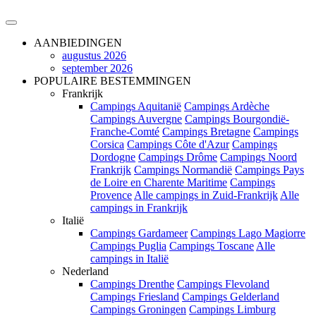
AANBIEDINGEN
augustus 2026
september 2026
POPULAIRE BESTEMMINGEN
Frankrijk
Campings Aquitanië
Campings Ardèche
Campings Auvergne
Campings Bourgondië-
Franche-Comté
Campings Bretagne
Campings
Corsica
Campings Côte d'Azur
Campings
Dordogne
Campings Drôme
Campings Noord
Frankrijk
Campings Normandië
Campings Pays
de Loire en Charente Maritime
Campings
Provence
Alle campings in Zuid-Frankrijk
Alle
campings in Frankrijk
Italië
Campings Gardameer
Campings Lago Magiorre
Campings Puglia
Campings Toscane
Alle
campings in Italië
Nederland
Campings Drenthe
Campings Flevoland
Campings Friesland
Campings Gelderland
Campings Groningen
Campings Limburg