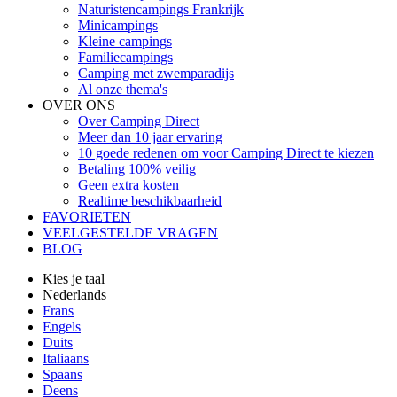
Naturistencampings Frankrijk
Minicampings
Kleine campings
Familiecampings
Camping met zwemparadijs
Al onze thema's
OVER ONS
Over Camping Direct
Meer dan 10 jaar ervaring
10 goede redenen om voor Camping Direct te kiezen
Betaling 100% veilig
Geen extra kosten
Realtime beschikbaarheid
FAVORIETEN
VEELGESTELDE VRAGEN
BLOG
Kies je taal
Nederlands
Frans
Engels
Duits
Italiaans
Spaans
Deens