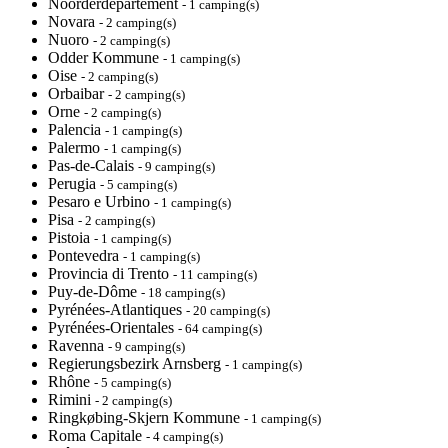
Noorderdepartement
- 1 camping(s)
Novara
- 2 camping(s)
Nuoro
- 2 camping(s)
Odder Kommune
- 1 camping(s)
Oise
- 2 camping(s)
Orbaibar
- 2 camping(s)
Orne
- 2 camping(s)
Palencia
- 1 camping(s)
Palermo
- 1 camping(s)
Pas-de-Calais
- 9 camping(s)
Perugia
- 5 camping(s)
Pesaro e Urbino
- 1 camping(s)
Pisa
- 2 camping(s)
Pistoia
- 1 camping(s)
Pontevedra
- 1 camping(s)
Provincia di Trento
- 11 camping(s)
Puy-de-Dôme
- 18 camping(s)
Pyrénées-Atlantiques
- 20 camping(s)
Pyrénées-Orientales
- 64 camping(s)
Ravenna
- 9 camping(s)
Regierungsbezirk Arnsberg
- 1 camping(s)
Rhône
- 5 camping(s)
Rimini
- 2 camping(s)
Ringkøbing-Skjern Kommune
- 1 camping(s)
Roma Capitale
- 4 camping(s)