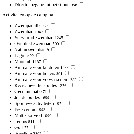
Directe toegang tot het strand
956
Activiteiten op de camping
Zwemparadijs
378
Zwembad
1942
Verwarmd zwembad
1245
Overdekt zwembad
590
Natuurzwembad
9
Lagune
22
Miniclub
1187
Animatie voor kinderen
1444
Animatie voor tieners
391
Animatie voor volwassenen
1282
Recreatieve fietsroutes
1276
Geen animatie
71
Jeu de boules
1699
Sportieve activiteiten
1974
Fietsverhuur
993
Multisportveld
1006
Tennis
844
Golf
77
Speeltuin
2202