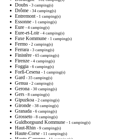
Doubs
- 3 camping(s)
Drôme
- 34 camping(s)
Entremont
- 1 camping(s)
Essonne
- 1 camping(s)
Eure
- 4 camping(s)
Eure-et-Loir
- 4 camping(s)
Faxe Kommune
- 1 camping(s)
Fermo
- 2 camping(s)
Ferrara
- 3 camping(s)
Finistère
- 65 camping(s)
Firenze
- 4 camping(s)
Foggia
- 6 camping(s)
Forlì-Cesena
- 1 camping(s)
Gard
- 35 camping(s)
Genua
- 2 camping(s)
Gerona
- 30 camping(s)
Gers
- 8 camping(s)
Gipuzkoa
- 2 camping(s)
Gironde
- 38 camping(s)
Granada
- 6 camping(s)
Grosseto
- 8 camping(s)
Guldborgsund Kommune
- 1 camping(s)
Haut-Rhin
- 9 camping(s)
Haute-Corse
- 11 camping(s)
Haute-Garonne