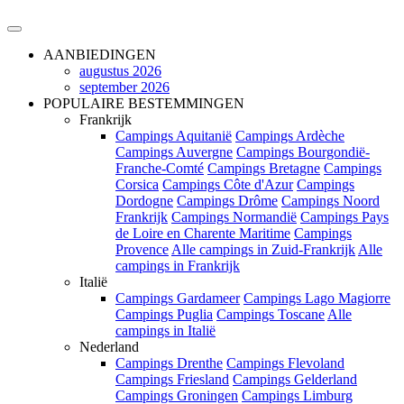
AANBIEDINGEN
augustus 2026
september 2026
POPULAIRE BESTEMMINGEN
Frankrijk
Campings Aquitanië
Campings Ardèche
Campings Auvergne
Campings Bourgondië-
Franche-Comté
Campings Bretagne
Campings
Corsica
Campings Côte d'Azur
Campings
Dordogne
Campings Drôme
Campings Noord
Frankrijk
Campings Normandië
Campings Pays
de Loire en Charente Maritime
Campings
Provence
Alle campings in Zuid-Frankrijk
Alle
campings in Frankrijk
Italië
Campings Gardameer
Campings Lago Magiorre
Campings Puglia
Campings Toscane
Alle
campings in Italië
Nederland
Campings Drenthe
Campings Flevoland
Campings Friesland
Campings Gelderland
Campings Groningen
Campings Limburg