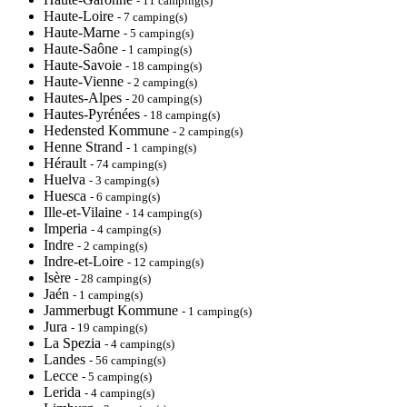
- 11 camping(s)
Haute-Loire
- 7 camping(s)
Haute-Marne
- 5 camping(s)
Haute-Saône
- 1 camping(s)
Haute-Savoie
- 18 camping(s)
Haute-Vienne
- 2 camping(s)
Hautes-Alpes
- 20 camping(s)
Hautes-Pyrénées
- 18 camping(s)
Hedensted Kommune
- 2 camping(s)
Henne Strand
- 1 camping(s)
Hérault
- 74 camping(s)
Huelva
- 3 camping(s)
Huesca
- 6 camping(s)
Ille-et-Vilaine
- 14 camping(s)
Imperia
- 4 camping(s)
Indre
- 2 camping(s)
Indre-et-Loire
- 12 camping(s)
Isère
- 28 camping(s)
Jaén
- 1 camping(s)
Jammerbugt Kommune
- 1 camping(s)
Jura
- 19 camping(s)
La Spezia
- 4 camping(s)
Landes
- 56 camping(s)
Lecce
- 5 camping(s)
Lerida
- 4 camping(s)