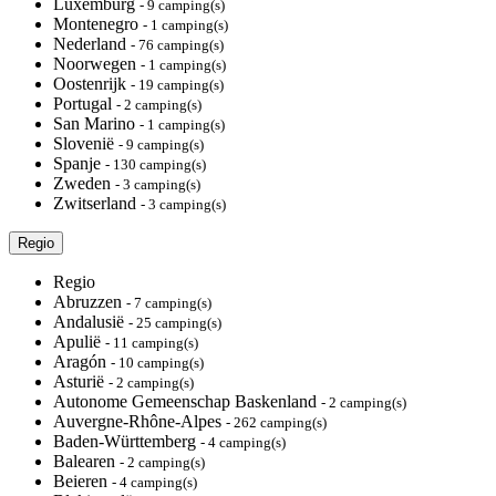
Luxemburg
- 9 camping(s)
Montenegro
- 1 camping(s)
Nederland
- 76 camping(s)
Noorwegen
- 1 camping(s)
Oostenrijk
- 19 camping(s)
Portugal
- 2 camping(s)
San Marino
- 1 camping(s)
Slovenië
- 9 camping(s)
Spanje
- 130 camping(s)
Zweden
- 3 camping(s)
Zwitserland
- 3 camping(s)
Regio
Regio
Abruzzen
- 7 camping(s)
Andalusië
- 25 camping(s)
Apulië
- 11 camping(s)
Aragón
- 10 camping(s)
Asturië
- 2 camping(s)
Autonome Gemeenschap Baskenland
- 2 camping(s)
Auvergne-Rhône-Alpes
- 262 camping(s)
Baden-Württemberg
- 4 camping(s)
Balearen
- 2 camping(s)
Beieren
- 4 camping(s)