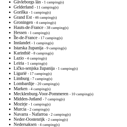
Gävleborgs län
- 1 camping(s)
Gelderland
- 11 camping(s)
Goriška
- 1 camping(s)
Grand Est
- 46 camping(s)
Groningen
- 4 camping(s)
Hauts-de-France
- 38 camping(s)
Hessen
- 1 camping(s)
Île-de-France
- 17 camping(s)
Innlandet
- 1 camping(s)
Istarska županija
- 9 camping(s)
Karinthië
- 8 camping(s)
Lazio
- 4 camping(s)
Leiria
- 1 camping(s)
Ličko-senjska županija
- 1 camping(s)
Ligurië
- 17 camping(s)
Limburg
- 7 camping(s)
Lombardije
- 20 camping(s)
Marken
- 4 camping(s)
Mecklenburg-Voor-Pommeren
- 10 camping(s)
Midden-Jutland
- 7 camping(s)
Mozirje
- 1 camping(s)
Murcia
- 2 camping(s)
Navarra - Nafarroa
- 2 camping(s)
Neder-Oostenrijk
- 2 camping(s)
Nedersaksen
- 4 camping(s)