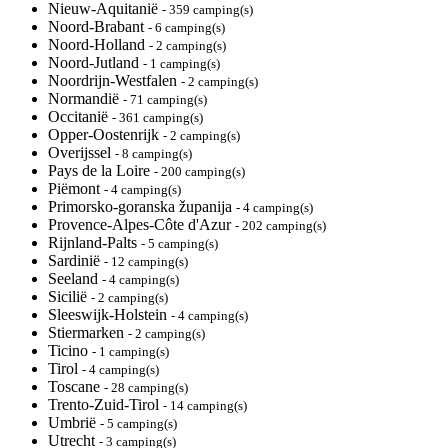
Nieuw-Aquitanië
- 359 camping(s)
Noord-Brabant
- 6 camping(s)
Noord-Holland
- 2 camping(s)
Noord-Jutland
- 1 camping(s)
Noordrijn-Westfalen
- 2 camping(s)
Normandië
- 71 camping(s)
Occitanië
- 361 camping(s)
Opper-Oostenrijk
- 2 camping(s)
Overijssel
- 8 camping(s)
Pays de la Loire
- 200 camping(s)
Piëmont
- 4 camping(s)
Primorsko-goranska županija
- 4 camping(s)
Provence-Alpes-Côte d'Azur
- 202 camping(s)
Rijnland-Palts
- 5 camping(s)
Sardinië
- 12 camping(s)
Seeland
- 4 camping(s)
Sicilië
- 2 camping(s)
Sleeswijk-Holstein
- 4 camping(s)
Stiermarken
- 2 camping(s)
Ticino
- 1 camping(s)
Tirol
- 4 camping(s)
Toscane
- 28 camping(s)
Trento-Zuid-Tirol
- 14 camping(s)
Umbrië
- 5 camping(s)
Utrecht
- 3 camping(s)