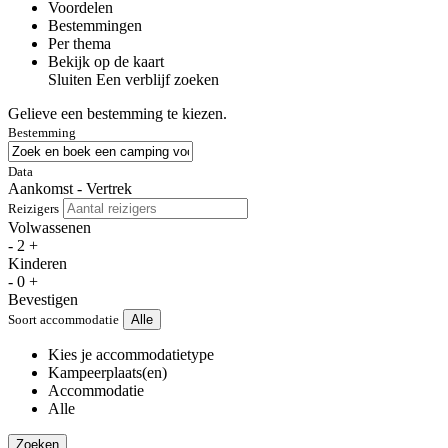
Voordelen
Bestemmingen
Per thema
Bekijk op de kaart
Sluiten
Een verblijf zoeken
Gelieve een bestemming te kiezen.
Bestemming
Data
Aankomst - Vertrek
Reizigers
Volwassenen
-
2
+
Kinderen
-
0
+
Bevestigen
Soort accommodatie
Alle
Kies je accommodatietype
Kampeerplaats(en)
Accommodatie
Alle
Zoeken