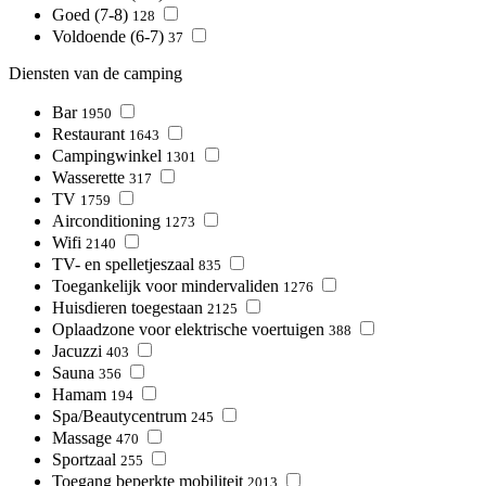
Goed (7-8)
128
Voldoende (6-7)
37
Diensten van de camping
Bar
1950
Restaurant
1643
Campingwinkel
1301
Wasserette
317
TV
1759
Airconditioning
1273
Wifi
2140
TV- en spelletjeszaal
835
Toegankelijk voor mindervaliden
1276
Huisdieren toegestaan
2125
Oplaadzone voor elektrische voertuigen
388
Jacuzzi
403
Sauna
356
Hamam
194
Spa/Beautycentrum
245
Massage
470
Sportzaal
255
Toegang beperkte mobiliteit
2013