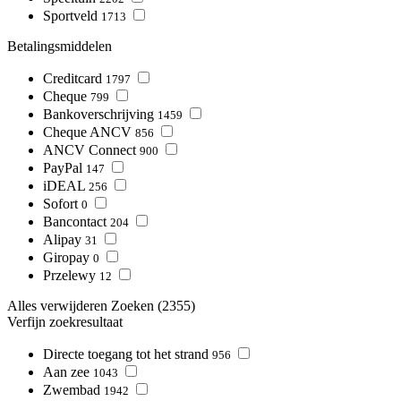
Sportveld
1713
Betalingsmiddelen
Creditcard
1797
Cheque
799
Bankoverschrijving
1459
Cheque ANCV
856
ANCV Connect
900
PayPal
147
iDEAL
256
Sofort
0
Bancontact
204
Alipay
31
Giropay
0
Przelewy
12
Alles verwijderen
Zoeken
(2355)
Verfijn zoekresultaat
Directe toegang tot het strand
956
Aan zee
1043
Zwembad
1942