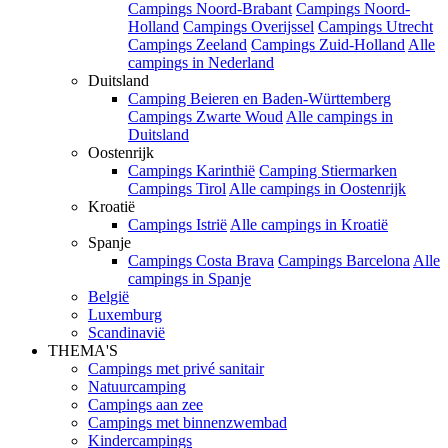
Campings Noord-Brabant
Campings Noord-
Holland
Campings Overijssel
Campings Utrecht
Campings Zeeland
Campings Zuid-Holland
Alle
campings in Nederland
Duitsland
Camping Beieren en Baden-Württemberg
Campings Zwarte Woud
Alle campings in
Duitsland
Oostenrijk
Campings Karinthië
Camping Stiermarken
Campings Tirol
Alle campings in Oostenrijk
Kroatië
Campings Istrië
Alle campings in Kroatië
Spanje
Campings Costa Brava
Campings Barcelona
Alle
campings in Spanje
België
Luxemburg
Scandinavië
THEMA'S
Campings met privé sanitair
Natuurcamping
Campings aan zee
Campings met binnenzwembad
Kindercampings