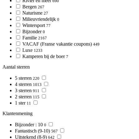
Rivier en meer
690
Bergen
267
Naturisme
27
Milieuvriendelijk
0
Wintersport
77
Bijzonder
0
Familie
2167
VACAF (Franse vakantie coupons)
449
Luxe
1233
Kamperen bij de boer
7
Aantal sterren
5 sterren
220
4 sterren
1013
3 sterren
911
2 sterren
115
1 ster
11
Klantenmening
Bijzonder : 10
0
Fantastisch (9-10)
567
Uitstekend (8-9)
642