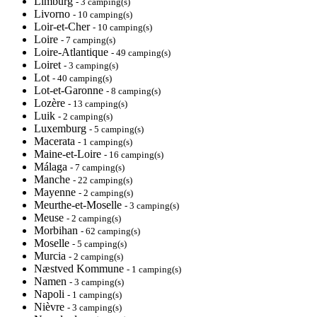
Limburg
- 3 camping(s)
Livorno
- 10 camping(s)
Loir-et-Cher
- 10 camping(s)
Loire
- 7 camping(s)
Loire-Atlantique
- 49 camping(s)
Loiret
- 3 camping(s)
Lot
- 40 camping(s)
Lot-et-Garonne
- 8 camping(s)
Lozère
- 13 camping(s)
Luik
- 2 camping(s)
Luxemburg
- 5 camping(s)
Macerata
- 1 camping(s)
Maine-et-Loire
- 16 camping(s)
Málaga
- 7 camping(s)
Manche
- 22 camping(s)
Mayenne
- 2 camping(s)
Meurthe-et-Moselle
- 3 camping(s)
Meuse
- 2 camping(s)
Morbihan
- 62 camping(s)
Moselle
- 5 camping(s)
Murcia
- 2 camping(s)
Næstved Kommune
- 1 camping(s)
Namen
- 3 camping(s)
Napoli
- 1 camping(s)
Nièvre
- 3 camping(s)