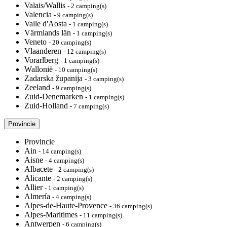
Valais/Wallis
- 2 camping(s)
Valencia
- 9 camping(s)
Valle d'Aosta
- 1 camping(s)
Värmlands län
- 1 camping(s)
Veneto
- 20 camping(s)
Vlaanderen
- 12 camping(s)
Vorarlberg
- 1 camping(s)
Wallonië
- 10 camping(s)
Zadarska županija
- 3 camping(s)
Zeeland
- 9 camping(s)
Zuid-Denemarken
- 1 camping(s)
Zuid-Holland
- 7 camping(s)
Provincie
Provincie
Ain
- 14 camping(s)
Aisne
- 4 camping(s)
Albacete
- 2 camping(s)
Alicante
- 2 camping(s)
Allier
- 1 camping(s)
Almería
- 4 camping(s)
Alpes-de-Haute-Provence
- 36 camping(s)
Alpes-Maritimes
- 11 camping(s)
Antwerpen
- 6 camping(s)