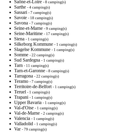
Saône-et-Loire
- 8 camping(s)
Sarthe
- 4 camping(s)
Sassari
- 7 camping(s)
Savoie
- 18 camping(s)
Savona
- 7 camping(s)
Seine-et-Marne
- 9 camping(s)
Seine-Maritime
- 17 camping(s)
Siena
- 1 camping(s)
Silkeborg Kommune
- 1 camping(s)
Slagelse Kommune
- 1 camping(s)
Somme
- 22 camping(s)
Sud Sardegna
- 1 camping(s)
Tarn
- 11 camping(s)
Tarn-et-Garonne
- 8 camping(s)
Tarragona
- 22 camping(s)
Teramo
- 7 camping(s)
Territoire-de-Belfort
- 1 camping(s)
Teruel
- 1 camping(s)
Trapani
- 1 camping(s)
Upper Bavaria
- 1 camping(s)
Val-d'Oise
- 1 camping(s)
Val-de-Marne
- 2 camping(s)
Valencia
- 1 camping(s)
Valladolid
- 1 camping(s)
Var
- 79 camping(s)