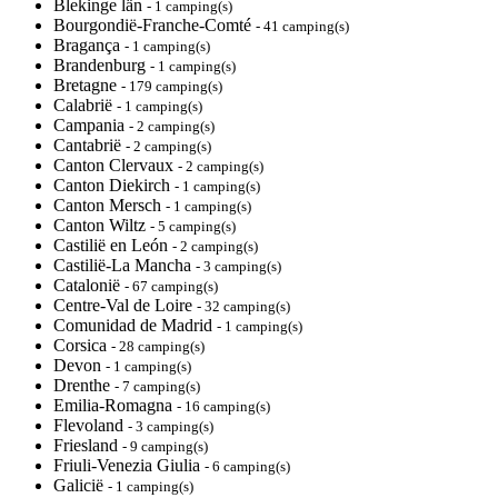
Blekinge län
- 1 camping(s)
Bourgondië-Franche-Comté
- 41 camping(s)
Bragança
- 1 camping(s)
Brandenburg
- 1 camping(s)
Bretagne
- 179 camping(s)
Calabrië
- 1 camping(s)
Campania
- 2 camping(s)
Cantabrië
- 2 camping(s)
Canton Clervaux
- 2 camping(s)
Canton Diekirch
- 1 camping(s)
Canton Mersch
- 1 camping(s)
Canton Wiltz
- 5 camping(s)
Castilië en León
- 2 camping(s)
Castilië-La Mancha
- 3 camping(s)
Catalonië
- 67 camping(s)
Centre-Val de Loire
- 32 camping(s)
Comunidad de Madrid
- 1 camping(s)
Corsica
- 28 camping(s)
Devon
- 1 camping(s)
Drenthe
- 7 camping(s)
Emilia-Romagna
- 16 camping(s)
Flevoland
- 3 camping(s)
Friesland
- 9 camping(s)
Friuli-Venezia Giulia
- 6 camping(s)
Galicië
- 1 camping(s)