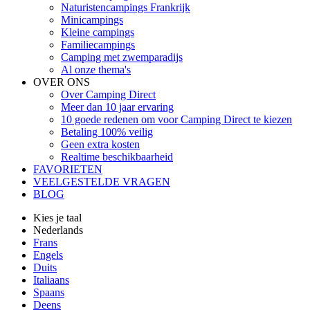
Naturistencampings Frankrijk
Minicampings
Kleine campings
Familiecampings
Camping met zwemparadijs
Al onze thema's
OVER ONS
Over Camping Direct
Meer dan 10 jaar ervaring
10 goede redenen om voor Camping Direct te kiezen
Betaling 100% veilig
Geen extra kosten
Realtime beschikbaarheid
FAVORIETEN
VEELGESTELDE VRAGEN
BLOG
Kies je taal
Nederlands
Frans
Engels
Duits
Italiaans
Spaans
Deens